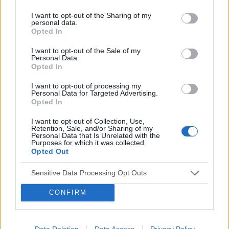
pacjentki
jestem 2 tygodnie po okresie ,dziś wezmę 5
I want to opt-out of the Sharing of my
tabletkę czy dzień ma znaczenia kiedy przyjęłam
personal data.
pierwszą tabletkę ?
Opted In
POWIĄZANE
I want to opt-out of the Sale of my
Personal Data.
Tematy
przezierność karkowa
spirala
Opted In
embolizacja mięśniaków macicy
I want to opt-out of processing my
Personal Data for Targeted Advertising.
ropień gruczołu bartholina
opryszczka
Opted In
I want to opt-out of Collection, Use,
Retention, Sale, and/or Sharing of my
Reklama:
Personal Data that Is Unrelated with the
Purposes for which it was collected.
Opted Out
Sensitive Data Processing Opt Outs
CONFIRM
Data Deletion
Data Access
Privacy Policy