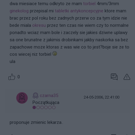
dwa miesiace temu odkryto ze mam
torbiel
4mm/3mm
ginekolog
przepisal mi
tabletki antykoncepcyjne
ktore mam
brac przez pol roku bez zadnych przerw co za tym idzie nie
bede miala
okresu
przez ten czas nie wiem czy to normalne
ponadto wciaz mam bole i zaczely sie jakies dziwne uplawy
sa one brunatne z jakimis drobinkami jakby naskorka sa bez
zapachowe moze ktoras z was wie co to jest?boje sie ze to
cos wiecej niz torbiel
ula
0
czarna35
24-05-2006, 22:41:00
Początkująca
proponuje zmienic lekarza..