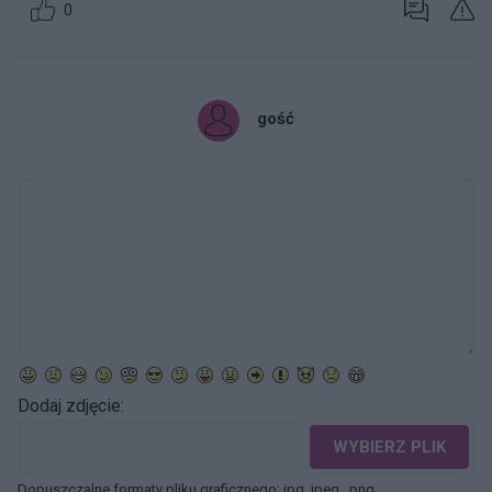
0
gość
Dodaj zdjęcie:
WYBIERZ PLIK
Dopuszczalne formaty pliku graficznego: jpg, jpeg , png.