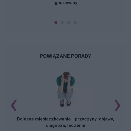
ignorowany
POWIĄZANE PORADY
‹
›
N
Bolesne miesiączkowanie - przyczyny, objawy,
diagnoza, leczenie