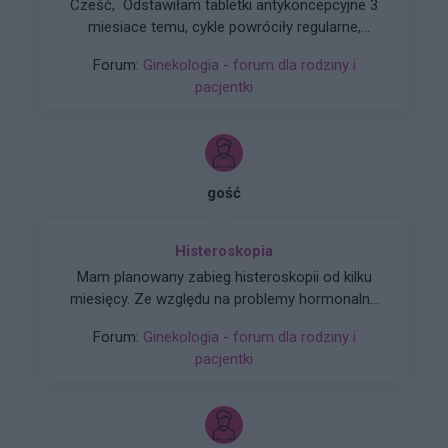
Cześć, Odstawiłam tabletki antykoncepcyjne 3
miesiace temu, cykle powróciły regularne,
hormony sa prawidłowe. Jednakze zauważyłam
Forum:
Ginekologia - forum dla rodziny i
zwiększone wypadanie włosów oraz pieczenie
pacjentki
skory glowy przy dotyku. Kiedy u Was po
odstawieniu antykoncepcji ustabilizowało sie i
zmniejszyło wypadanie włosów? Też miałyście
takie problemy?
gość
Histeroskopia
Mam planowany zabieg histeroskopii od kilku
miesięcy. Ze względu na problemy hormonalne
mam nieregularne miesiaczki. Tak się składa, że
Forum:
Ginekologia - forum dla rodziny i
mam zabieg a pojawiła mi się miesiączka. Czy
pacjentki
podczas lekkich plamień na początku cyklu
można wykonać zabieg?