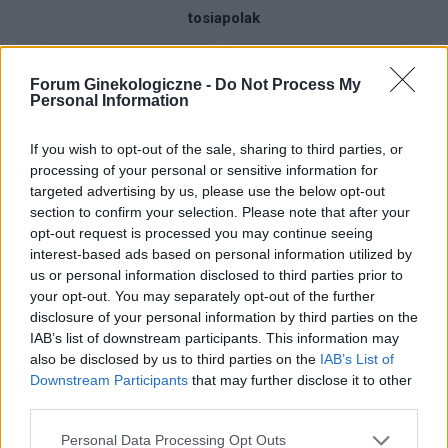
tosiapolak
Osocze bogatoplytkowe
Forum Ginekologiczne -
Do Not Process My
Personal Information
Cześć, Z różnymi infekcjami intymnymi
zmagałam sie prawie dwa lata. Po długich
leczeniach udało mi sie z tego wyjść. Jednakze
If you wish to opt-out of the sale, sharing to third parties, or
Forum:
Ginekologia - forum dla rodziny i
problem pozostał, czuję ciągły dyskomfort oraz
processing of your personal or sensitive information for
pacjentki
mam zaczerwienienia w bruzdach między
targeted advertising by us, please use the below opt-out
wargowych. Posiewy są czyste. Lekarka
section to confirm your selection. Please note that after your
opt-out request is processed you may continue seeing
chciałaby wykonac u mnie osocze
interest-based ads based on personal information utilized by
bogatoplytkowe w te miejsca. Może któraś z
us or personal information disclosed to third parties prior to
Was miala wykonywany tali zabieg i moze cos o
gość
your opt-out. You may separately opt-out of the further
nim wiecej sie wypowiedzieć. Będę wdzięczna
disclosure of your personal information by third parties on the
za wszelkie informacje
IAB’s list of downstream participants. This information may
Qlaira
also be disclosed by us to third parties on the
IAB’s List of
Dzień dobry, pół roku temu przyjmowałam
Downstream Participants
that may further disclose it to other
tabletki Qlaira ,jednak przerwałam niestety
third parties.
uderzenia gorąca i zawroty głowy wróciły .
Forum:
Ginekologia - forum dla rodziny i
Zaczęłam znowu przyjmować tabletki mimo iż
Personal Data Processing Opt Outs