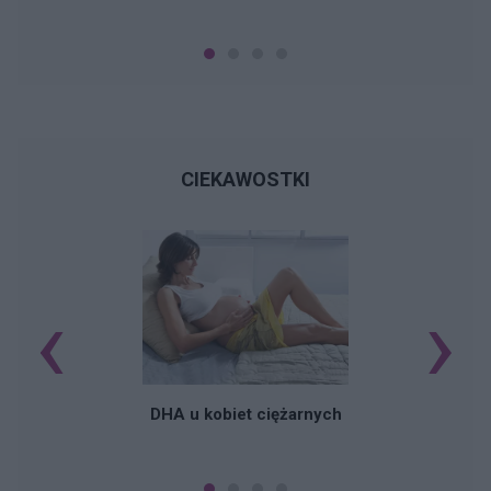
CIEKAWOSTKI
‹
›
K
DHA u kobiet ciężarnych