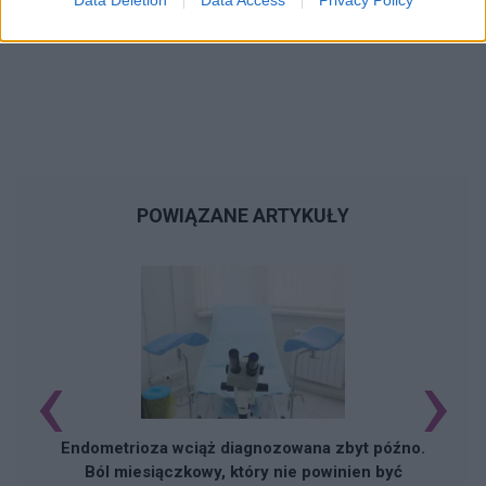
POWIĄZANE ARTYKUŁY
‹
›
Endometrioza wciąż diagnozowana zbyt późno.
Ból miesiączkowy, który nie powinien być