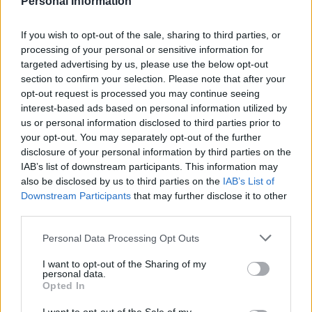
Personal Information
pacjentki
10 dni ,ciąża wykluczona beta HCG
przedwczoraj 0,2 a na wizycie u ginekologa
If you wish to opt-out of the sale, sharing to third parties, or
usłyszałam tylko że on nic tu nie widzi i że
processing of your personal or sensitive information for
endometrium bardzo cieniutkie .moje pytanie
targeted advertising by us, please use the below opt-out
czy okres powinien przyjść w tym miesiącu czy
section to confirm your selection. Please note that after your
tosiapolak
to coś poważniejszego ?
opt-out request is processed you may continue seeing
interest-based ads based on personal information utilized by
Osocze bogatoplytkowe
us or personal information disclosed to third parties prior to
your opt-out. You may separately opt-out of the further
Cześć, Z różnymi infekcjami intymnymi
disclosure of your personal information by third parties on the
zmagałam sie prawie dwa lata. Po długich
IAB’s list of downstream participants. This information may
leczeniach udało mi sie z tego wyjść. Jednakze
Forum:
Ginekologia - forum dla rodziny i
also be disclosed by us to third parties on the
IAB’s List of
problem pozostał, czuję ciągły dyskomfort oraz
pacjentki
Downstream Participants
that may further disclose it to other
mam zaczerwienienia w bruzdach między
third parties.
wargowych. Posiewy są czyste. Lekarka
chciałaby wykonac u mnie osocze
Personal Data Processing Opt Outs
bogatoplytkowe w te miejsca. Może któraś z
POWIĄZANE
Was miala wykonywany tali zabieg i moze cos o
I want to opt-out of the Sharing of my
personal data.
nim wiecej sie wypowiedzieć. Będę wdzięczna
Tematy
przezierność karkowa
spirala
Opted In
za wszelkie informacje
embolizacja mięśniaków macicy