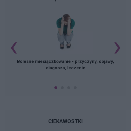
‹
›
N
Bolesne miesiączkowanie - przyczyny, objawy,
diagnoza, leczenie
CIEKAWOSTKI