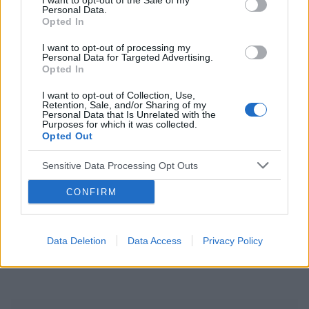
I want to opt-out of the Sale of my
Personal Data.
ropień gruczołu bartholina
opryszczka
Opted In
I want to opt-out of processing my
Reklama:
Personal Data for Targeted Advertising.
Opted In
I want to opt-out of Collection, Use,
Retention, Sale, and/or Sharing of my
Personal Data that Is Unrelated with the
Purposes for which it was collected.
Opted Out
Sensitive Data Processing Opt Outs
CONFIRM
Data Deletion
Data Access
Privacy Policy