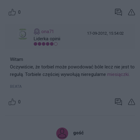
0
ona71
17-09-2012, 15:54:02
Liderka opinii
Witam
Oczywiście, że torbiel może powodować bóle lecz nie jest to
regułą. Torbiele częściej wywołują nieregularne
miesiączki
.
BEATA
0
gość