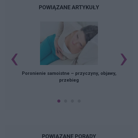
POWIĄZANE ARTYKUŁY
‹
›
U
Poronienie samoistne – przyczyny, objawy,
przebieg
POWIĄZANE PORADY