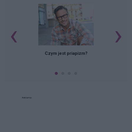
‹
›
Czym jest priapizm?
Reklama: