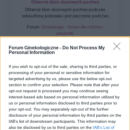
Obtarcie blon sluzowych pochwy
Obtarcie blon sluzowych pochwy podczas
seksu.Krew poleciala i jest pieczenie podczas
sikania i napuchniete .Jaka masc albo zel
Forum:
Ginekologia - forum dla rodziny i
pomoze na ta dolegliwość?.
pacjentki
Forum Ginekologiczne -
Do Not Process My
Personal Information
gość
If you wish to opt-out of the sale, sharing to third parties, or
processing of your personal or sensitive information for
targeted advertising by us, please use the below opt-out
Brak okresu po porodzie
section to confirm your selection. Please note that after your
Hej! 6 miesięcy po porodzie , nie karmię piersią.
opt-out request is processed you may continue seeing
Brak miesiączki - miałam już przepisane luteinę l,
interest-based ads based on personal information utilized by
która nie wywołała okresu a następnie plastry
us or personal information disclosed to third parties prior to
Forum:
Ginekologia - forum dla rodziny i
systen 50 i ponownie luteinę, które również
your opt-out. You may separately opt-out of the further
pacjentki
okresu nie wywołały. Plastry odklejały się.
disclosure of your personal information by third parties on the
Miałam wykonane badania hormonalne i
IAB’s list of downstream participants. This information may
wyszedł bardzo niski poziom estrogenow. Około
also be disclosed by us to third parties on the
IAB’s List of