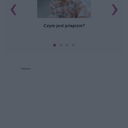
‹
›
Czym jest priapizm?
Reklama: