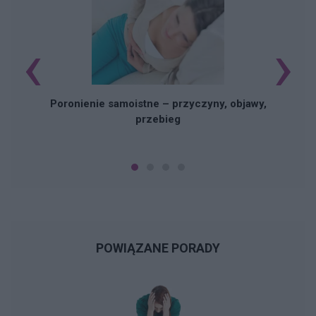
‹
›
U
Poronienie samoistne – przyczyny, objawy,
przebieg
POWIĄZANE PORADY