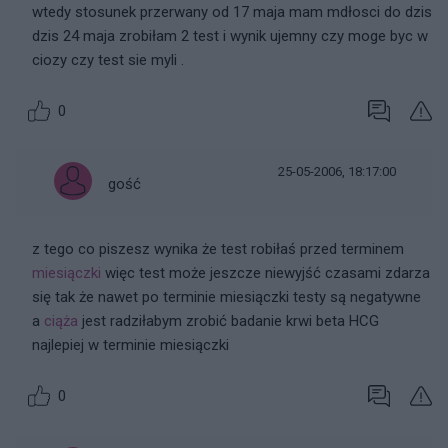
wtedy stosunek przerwany od 17 maja mam mdłosci do dzis
dzis 24 maja zrobiłam 2 test i wynik ujemny czy moge byc w
ciozy czy test sie myli .
0
25-05-2006, 18:17:00
gość
z tego co piszesz wynika że test robiłaś przed terminem
miesiączki
więc test może jeszcze niewyjść czasami zdarza
się tak że nawet po terminie miesiączki testy są negatywne
a
ciąża
jest radziłabym zrobić badanie krwi beta HCG
najlepiej w terminie miesiączki
0