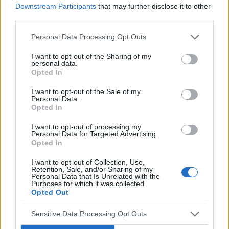
14. Co teraz?
Downstream Participants
that may further disclose it to other
third parties.
gość
Personal Data Processing Opt Outs
Co to może być/2 . (Treść krępująca)
I want to opt-out of the Sharing of my
personal data.
Witam. Przychodzę z takim już ostatnim
Opted In
pytaniem.. podczas korzystania w toalecie,
bardziej w trakcie załatwiania się , bardzo silny
I want to opt-out of the Sale of my
Forum:
Dla nastolatek
Personal Data.
ból (ostry , kłujący , bardziej w środku odbytu).
Opted In
Dodam , że trochę spędziłam czasu. Co to
może być ?? . Liczę na pozytywne komentarze ,
I want to opt-out of processing my
z góry dzięki. Czasami mogę nie odpisywać ,
Personal Data for Targeted Advertising.
POWIĄZANE
Opted In
wiec podam maila gabbka09@gmail.com
Tematy
przezierność karkowa
spirala
I want to opt-out of Collection, Use,
Retention, Sale, and/or Sharing of my
Personal Data that Is Unrelated with the
embolizacja mięśniaków macicy
Purposes for which it was collected.
Opted Out
ropień gruczołu bartholina
opryszczka
Sensitive Data Processing Opt Outs
Reklama: