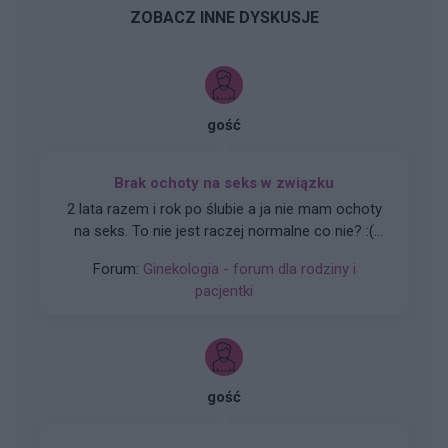
ZOBACZ INNE DYSKUSJE
gość
Brak ochoty na seks w związku
2 lata razem i rok po ślubie a ja nie mam ochoty
na seks. To nie jest raczej normalne co nie? :(
Zaczynało się to powoli. Obecnie seks mógłby
Forum:
Ginekologia - forum dla rodziny i
dla mnie istnieć. Robię to z uwagi na męża.
pacjentki
Udaję orgazm. Rzuciłam tabletki
antykoncepcyjne ale nic nie wróciło do normy (
przestałam brać kilka miesięcy temu tak wiec
wszystko już raczej powinno się uregulować co
nie? ).
gość