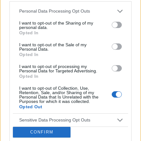
Personal Data Processing Opt Outs
I want to opt-out of the Sharing of my
personal data.
tosiapolak
Opted In
I want to opt-out of the Sale of my
Personal Data.
Wypadanie włosów po odstawieniu
Opted In
antykoncepcji dwuskładnikowe
Cześć, Odstawiłam tabletki antykoncepcyjne 3
I want to opt-out of processing my
Personal Data for Targeted Advertising.
miesiace temu, cykle powróciły regularne,
Opted In
hormony sa prawidłowe. Jednakze zauważyłam
Forum:
Ginekologia - forum dla rodziny i
zwiększone wypadanie włosów oraz pieczenie
I want to opt-out of Collection, Use,
pacjentki
Retention, Sale, and/or Sharing of my
skory glowy przy dotyku. Kiedy u Was po
Personal Data that Is Unrelated with the
odstawieniu antykoncepcji ustabilizowało sie i
Purposes for which it was collected.
Opted Out
zmniejszyło wypadanie włosów? Też miałyście
takie problemy?
Sensitive Data Processing Opt Outs
gość
CONFIRM