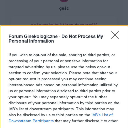
gość
co to może być (krępująca treść)
Coraz częściej gdy muszę skorzystać z toalety ,
Forum Ginekologiczne -
Do Not Process My
to robię kilka kulek w kształcie pięści
Personal Information
przeważnie. Później silny ból , jakby do wejścia
Forum:
Dla nastolatek
do odbytu. Ból jest dosyć intensywny, kąpiel lub
If you wish to opt-out of the sale, sharing to third parties, or
chłodna woda pomaga. Dodam , trwa to tak od
processing of your personal or sensitive information for
około 2 miesięcy. Co w takiej sytuacji może
targeted advertising by us, please use the below opt-out
pomóc. ?
section to confirm your selection. Please note that after your
opt-out request is processed you may continue seeing
xyz2345
interest-based ads based on personal information utilized by
us or personal information disclosed to third parties prior to
Krostka na wardze sromowej
your opt-out. You may separately opt-out of the further
disclosure of your personal information by third parties on the
Wyskoczył mi taki guzek na wardze sromowej
IAB’s list of downstream participants. This information may
mniejszej, w dotyku jest to mała kulka która boli
also be disclosed by us to third parties on the
IAB’s List of
gdy się dotyka. Co to może być ? Czy to źle
Forum:
Ginekologia - forum dla rodziny i
Downstream Participants
that may further disclose it to other
wygląda?
third parties.
pacjentki