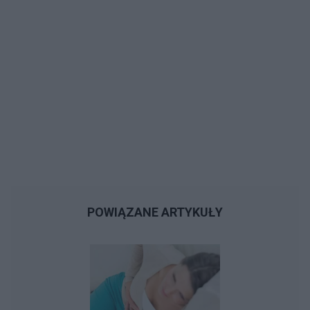
POWIĄZANE ARTYKUŁY
U