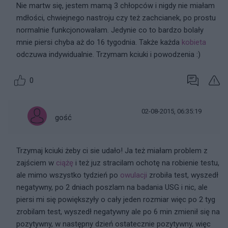
Nie martw się, jestem mamą 3 chłopców i nigdy nie miałam
mdłości, chwiejnego nastroju czy też zachcianek, po prostu
normalnie funkcjonowałam. Jedynie co to bardzo bolały
mnie piersi chyba aż do 16 tygodnia. Także każda
kobieta
odczuwa indywidualnie. Trzymam kciuki i powodzenia :)
0
02-08-2015, 06:35:19
gość
Trzymaj kciuki żeby ci sie udało! Ja też miałam problem z
zajściem w
ciążę
i też juz stracilam ochotę na robienie testu,
ale mimo wszystko tydzień po
owulacji
zrobiła test, wyszedł
negatywny, po 2 dniach poszlam na badania USG i nic, ale
piersi mi się powiększyły o cały jeden rozmiar więc po 2 tyg
zrobilam test, wyszedł negatywny ale po 6 min zmienił się na
pozytywny, w następny dzień ostatecznie pozytywny, więc