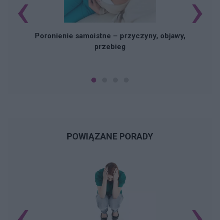
‹
›
Poronienie samoistne – przyczyny, objawy,
przebieg
POWIĄZANE PORADY
‹
›
N