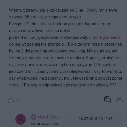
Witam. Staramy się o dzidziusia od 6 lat . Cykl u mnie trwa
zawsze 28 dni- jak z zegarkiem w ręku.
Dziś jest 29 dc i
okresu
brak od jakiegoś tygodnia mam
strasznie wrażliwe
sutki
na dotyk.
przez 4 dni od jajeczkowania występowały u mnie
plamienia
co się wcześniej nie zdarzało . Tylko że tym razem stosunek
był na 2 dni przed spodziewaną owulacją. Nie czuję się ani
trochę jak na okres a to zawsze czułam. Boję się zrobić
test
ciążowy
ponieważ zawsze był on negatywny :( Poczekam
jeszcze 2 dni... Żadnych innych dolegliwości .. czy to wstrętu,
czy wrażliwości na zapachy... nic... Nawet brak podwyższonej
temp. :( Proszę o odpowiedź czy mogę mieć nadzieję ???
0
Megi11Megi
26-07-2015, 20:42:38
Forumowiczka