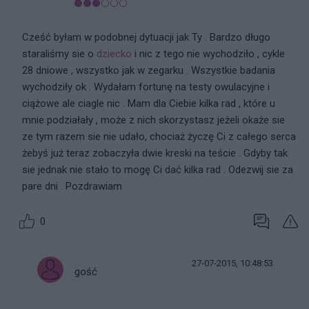
Cześć byłam w podobnej dytuacji jak Ty . Bardzo długo
staraliśmy sie o
dziecko
i nic z tego nie wychodziło , cykle
28 dniowe , wszystko jak w zegarku . Wszystkie badania
wychodziły ok . Wydałam fortunę na testy owulacyjne i
ciążowe ale ciagle nic . Mam dla Ciebie kilka rad , które u
mnie podziałały , może z nich skorzystasz jeżeli okaże sie
ze tym razem sie nie udało, chociaż życzę Ci z całego serca
żebyś już teraz zobaczyła dwie kreski na teście . Gdyby tak
sie jednak nie stało to mogę Ci dać kilka rad . Odezwij sie za
pare dni . Pozdrawiam
0
27-07-2015, 10:48:53
gość