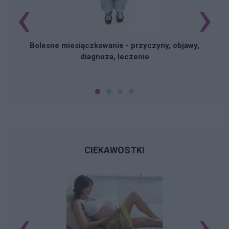
‹
›
Bolesne miesiączkowanie - przyczyny, objawy,
diagnoza, leczenie
CIEKAWOSTKI
‹
›
K