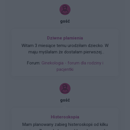
gość
Dziwne plamienia
Witam 3 miesiące temu urodziłam dziecko. W
maju myślałam że dostałam pierwszej
miesiączki (karmię piersią) ale to nie było
Forum:
Ginekologia - forum dla rodziny i
typowe jak na okres. Przypominało to bardziej
pacjentki
takie plamienie i to nie żywą różową Kris ze
śluzem lecz czarnobrązowy śluz który jednego
dnia był a na drugi dzień było czysto. I robi się
mi tak co 2 tyg raz trwa 3 dni a raz 6 jak przy
miesiączce. Czy to normalne ?
gość
Histeroskopia
Mam planowany zabieg histeroskopii od kilku