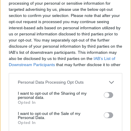
processing of your personal or sensitive information for
targeted advertising by us, please use the below opt-out
Choroby warg sromowych
section to confirm your selection. Please note that after your
opt-out request is processed you may continue seeing
Bielactwo warg sromowych
interest-based ads based on personal information utilized by
Forum:
Ginekologia - forum dla rodziny i
us or personal information disclosed to third parties prior to
your opt-out. You may separately opt-out of the further
pacjentki
disclosure of your personal information by third parties on the
IAB’s list of downstream participants. This information may
also be disclosed by us to third parties on the
IAB’s List of
Downstream Participants
that may further disclose it to other
POWIĄZANE
third parties.
Tematy
przezierność karkowa
spirala
Personal Data Processing Opt Outs
embolizacja mięśniaków macicy
I want to opt-out of the Sharing of my
ropień gruczołu bartholina
opryszczka
personal data.
Opted In
I want to opt-out of the Sale of my
Reklama:
Personal Data.
Opted In