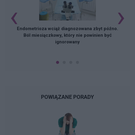
‹
›
Endometrioza wciąż diagnozowana zbyt późno.
Ból miesiączkowy, który nie powinien być
ignorowany
POWIĄZANE PORADY
N