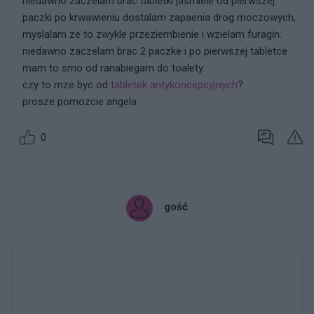
niedawno zaczelam brac tabletki jasmiele od pierwszej
paczki po krwawieniu dostalam zapaenia drog moczowych,
myslalam ze to zwykle przeziembienie i wzielam furagin.
niedawno zaczelam brac 2 paczke i po pierwszej tabletce
mam to smo od ranabiegam do toalety.
czy to mze byc od
tabletek antykoncepcyjnych
?
prosze pomozcie angela
0
gość