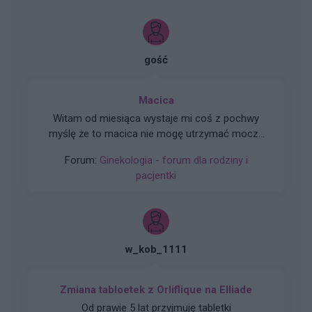
gość
Macica
Witam od miesiąca wystaje mi coś z pochwy
myślę że to macica nie mogę utrzymać moczu
czy będzie konieczny zabieg
Forum:
Ginekologia - forum dla rodziny i
pacjentki
w_kob_1111
Zmiana tabloetek z Orliflique na Elliade
Od prawie 5 lat przyjmuję tabletki