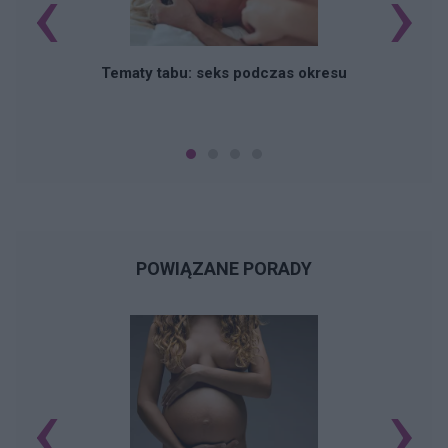
‹
›
O
Tematy tabu: seks podczas okresu
POWIĄZANE PORADY
‹
›