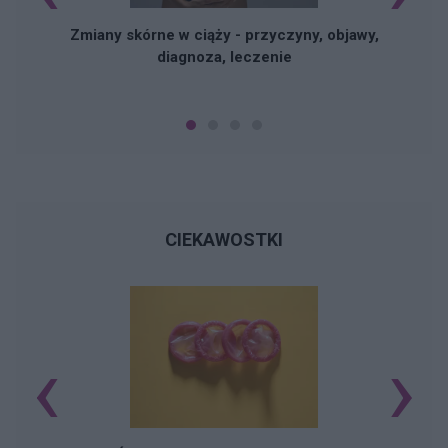
Zmiany skórne w ciąży - przyczyny, objawy,
diagnoza, leczenie
CIEKAWOSTKI
‹
›
Ś