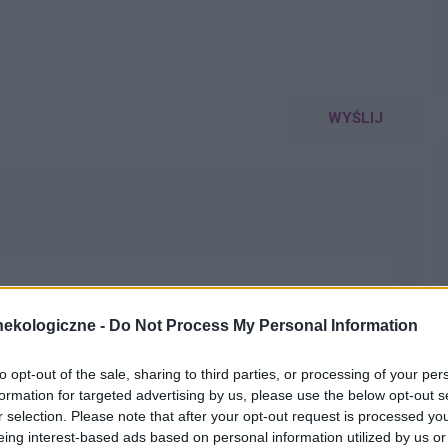
WYŚLIJ
blem trwa już pół roku . Pół roku temu zaczęłam plamić
ekologiczne -
Do Not Process My Personal Information
cepcyjne ( vibin )Gdy zaczęłam plamić a miesiączek
le bo moje plamienia trwają np kilka dni palmie później
to opt-out of the sale, sharing to third parties, or processing of your per
ć 2 tyg ciągiem . Dodam że zauważyłam że moje plamienia
formation for targeted advertising by us, please use the below opt-out s
go . To zacznę może od tego jak poszłam pierwszy raz do
r selection. Please note that after your opt-out request is processed y
ał mnie , wszytko ok dał tabletki przeciw krwotoczne
eing interest-based ads based on personal information utilized by us or
a miesiąc . Po czym udałam się na kolejną wizytę i doktor