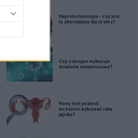
Naprotechnologia - czy jest
to alternatywa dla in vitro?
Czy estrogen wykazuje
działanie antywirusowe?
Nowy test pozwoli
wcześnie wykrywać raka
jajnika?