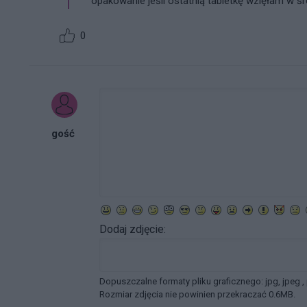
opakowanie jeśli ostatnią tabletkę wzięłam w 
0
gość
Dodaj zdjęcie:
Dopuszczalne formaty pliku graficznego: jpg, jpeg ,
Rozmiar zdjęcia nie powinien przekraczać 0.6MB.