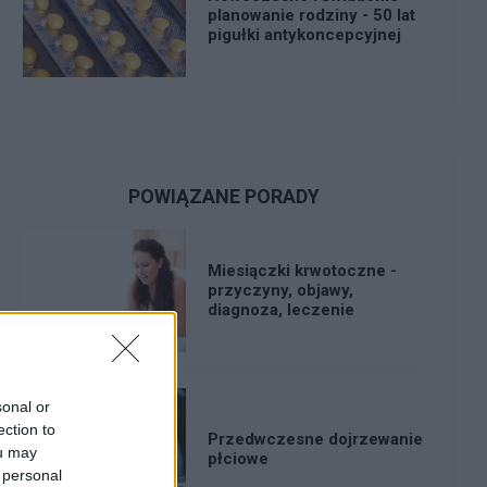
planowanie rodziny - 50 lat
pigułki antykoncepcyjnej
POWIĄZANE PORADY
Miesiączki krwotoczne -
przyczyny, objawy,
diagnoza, leczenie
sonal or
ection to
Przedwczesne dojrzewanie
ou may
płciowe
 personal