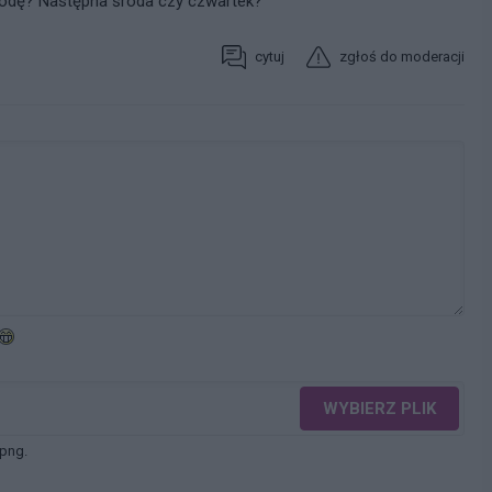
środę? Następna środa czy czwartek?
cytuj
zgłoś do moderacji
WYBIERZ PLIK
 png.