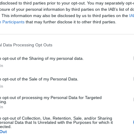
disclosed to third parties prior to your opt-out. You may separately opt-
epcja na kelzy ( również bez zmian dalej krwawie ) . Nie
 życia można brak tabletki antykoncepcyjne?
losure of your personal information by third parties on the IAB’s list of
 sobie z tym poradzić ostatnio zauważyłam że tej krwi
. This information may also be disclosed by us to third parties on the
IA
lą mnie cały czas piersi . Przepraszam że tak
Participants
that may further disclose it to other third parties.
l Data Processing Opt Outs
ek pierwszy raz zapomniałam o tabletce. Wzięłam ją o 16
am robić dalej, przestać brać i poczekać na krwawienie
o opt-out of the Sharing of my personal data.
e. Pierwszy spotykam się z taką sytuacją i obawiam się
In
o opt-out of the Sale of my Personal Data.
In
to opt-out of processing my Personal Data for Targeted
nie dni płodne według aplikacji trwały od 24 do 30
ing.
29 grudnia Następna miesiączka wypada mi na 12 stycznia
In
oraj, czyli 3 stycznia ok 1:00 w nocy podczas stosunku
 o...
o opt-out of Collection, Use, Retention, Sale, and/or Sharing
opodobnie nastąpił w środku pochwy ( po pójściu do
ersonal Data that Is Unrelated with the Purposes for which it
pochwy jest mokra od spermy) Dziś, 4 stycznia ok godziny
lected.
Out
przyjęłam tabletkę ellaOne Jakie w tej sytuacji są