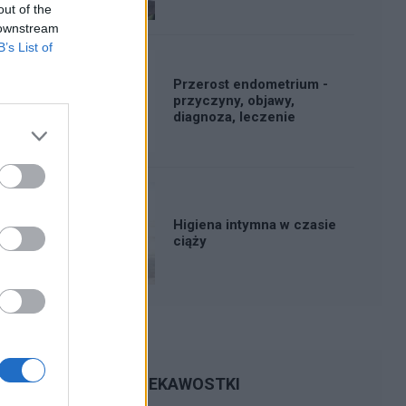
out of the
 downstream
B’s List of
Przerost endometrium -
przyczyny, objawy,
diagnoza, leczenie
Higiena intymna w czasie
ciąży
CIEKAWOSTKI