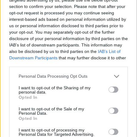
tabletki
Nuvaring
section to confirm your selection. Please note that after your
Wczoraj po raz pierwszy zaaplikowałam krążek
opt-out request is processed you may continue seeing
Nuvaring i krwawienie miesiączkowe ustało. Czy
interest-based ads based on personal information utilized by
to normalne?
us or personal information disclosed to third parties prior to
Forum:
Antykoncepcja
your opt-out. You may separately opt-out of the further
disclosure of your personal information by third parties on the
IAB’s list of downstream participants. This information may
also be disclosed by us to third parties on the
IAB’s List of
POWIĄZANE
Downstream Participants
that may further disclose it to other
third parties.
Tematy
antykoncepcja
metody antykoncepcyjne
Personal Data Processing Opt Outs
tabletka antykoncepcyjna
plastry antykoncepcyjne
wkładka wewnątrzmaciczna
przerwatywa
I want to opt-out of the Sharing of my
personal data.
Opted In
Reklama:
I want to opt-out of the Sale of my
Personal Data.
Opted In
I want to opt-out of processing my
Personal Data for Targeted Advertising.