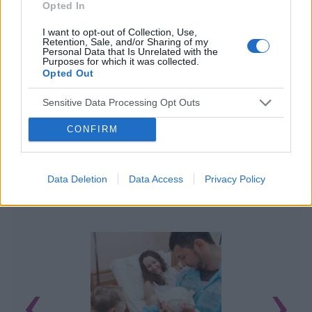
Opted In
I want to opt-out of Collection, Use,
Retention, Sale, and/or Sharing of my
Personal Data that Is Unrelated with the
Purposes for which it was collected.
Opted Out
Sensitive Data Processing Opt Outs
CONFIRM
Data Deletion
Data Access
Privacy Policy
POWIĄZANE ARTYKUŁY
‹
›
M