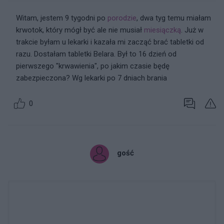
Witam, jestem 9 tygodni po
porodzie
, dwa tyg temu miałam
krwotok, który mógł być ale nie musiał
miesiączką
. Już w
trakcie byłam u lekarki i kazała mi zacząć brać tabletki od
razu. Dostałam tabletki Belara. Był to 16 dzień od
pierwszego "krwawienia", po jakim czasie będę
zabezpieczona? Wg lekarki po 7 dniach brania
0
gość