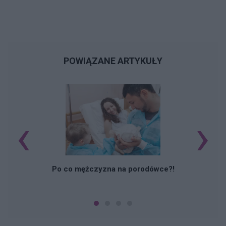
POWIĄZANE ARTYKUŁY
‹
›
M
Po co mężczyzna na porodówce?!