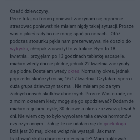
Cześć dziewczyny..
Pisze tutaj na forum ponieważ zaczynam się ogromnie
stresowac ponieważ nie miałam nigdy takiej sytuacji. Prosze
was o jakieś rady bo nie mogę spać po nocach... Otóż
podczas stosunku pękła nam prezerwatywa, nie doszło do
wytrysku
, chłopak zauważył to w trakcie. Było to 18
kwietnia... przyjęłam po 13 godzinach tabletkę escapelle.
miałam wtedy dni nie plodne, jednak 22 kwietnia zaczynały
się plodne. Dostałam wtedy
okres
. Normalny okres, jednak
poprzedni skończył mi się 16/17 kwietnia! Czytałam sporo i
duża grupa dziewczyn tak ma. . Nie miałam po za tym
żadnych innych skutków ubocznych. Prosze Was o rade, co
z moim okresem kiedy mogę się go spodziewać? Dodam że
miałam regularne cykle, 30 dniowe a okres zazwyczaj trwał 5
dni. Nie wiem czy to było wywołane taka dawka hormonów
czy czym innym... żałuję że nie udałam się do
ginekologa
.
Dziś jest 20 maj, okres wciąż nie wystąpił. Jak mam
traktować skutki uboczne po escapelle? Mam traktować