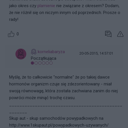
jako okres czy
plamienie
nie związane z okresem? Dodam,
że nie różnił się on niczym innym od poprzednich. Prosze o
rady!
0
korneliabaryza
20-05-2015, 14:57:01
Początkująca
Myślę, że to całkowicie "normalne" że po takiej dawce
hormonów organizm czuje się zdezorientowany - miał
swoją równowagę, która została zachwiana zanim do niej
powróci może minąć trochę czasu.
____________________________________________
_______
Skup aut - skup samochodów powypadkowych na
http://www.1skupaut.pl/powypadkowych-uzywanych/