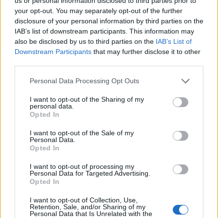
us or personal information disclosed to third parties prior to
wiele później, na przykład 2/3/4 stycznia Proszę
your opt-out. You may separately opt-out of the further
o szczerą poradę i pomoc, bo odchodzę od
Ryzyko?
disclosure of your personal information by third parties on the
zmysłów i bardzo się stresuję
IAB’s list of downstream participants. This information may
Czy jeśli na prezerwatywie która była założona
also be disclosed by us to third parties on the
IAB’s List of
od początku do konca dotknolem palcem z
Downstream Participants
that may further disclose it to other
małą iloscią prejakulatu,po czym partnerka
third parties.
Forum:
Ciąża - czy to możliwe? Wszystko o...
wysmarowała lubrykant na cała prezerwatywę i
po chwili zaczelismy uprawiać stosunek to czy
Personal Data Processing Opt Outs
jest ryzyko ciąży.
I want to opt-out of the Sharing of my
personal data.
gość
Opted In
I want to opt-out of the Sale of my
Personal Data.
Krwawienie
Opted In
Cześć. Chciałam się poradzić bo mój problem
trwa już pół roku . Pół roku temu zaczęłam
I want to opt-out of processing my
Personal Data for Targeted Advertising.
plamić dodam że od 3 lat biorę tabletki
Opted In
Forum:
Antykoncepcja
antykoncepcyjne ( vibin )Gdy zaczęłam plamić a
miesiączek można powiedzieć że nie miałam już
I want to opt-out of Collection, Use,
Retention, Sale, and/or Sharing of my
w ogóle bo moje plamienia trwają np kilka dni
Personal Data that Is Unrelated with the