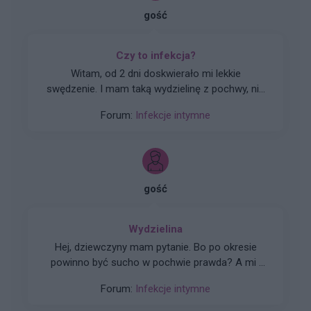
gość
Czy to infekcja?
Witam, od 2 dni doskwierało mi lekkie
swędzenie. I mam taką wydzielinę z pochwy, nie
ma nieprzyjemnego zapachu, nie piecze lecz
Forum:
Infekcje intymne
powoduje lekki dyskomfort. Czy polecacie w
tym przypadku zastosować Gynoxin uno?
Terminy do ginekologa odwlekłe, próbowałam
nasiadówki z kory dębu pomogło ale na trochę,
clotrimazolum powoduje u mnie pieczenie.
gość
Proszę o pomoc.
Wydzielina
Hej, dziewczyny mam pytanie. Bo po okresie
powinno być sucho w pochwie prawda? A mi i
podczas okresu i przez cały cykl non stop leci
Forum:
Infekcje intymne
sluz z pochwy. Wargi są zaczerwienione cały
czas ale nie szczypią i nie pieką. Sluz jest śliski,