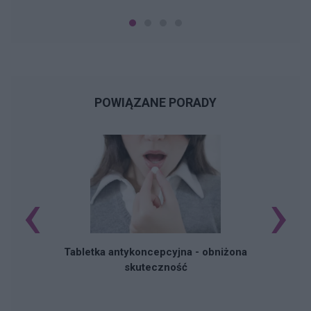
POWIĄZANE PORADY
‹
›
R
Tabletka antykoncepcyjna - obniżona
skuteczność