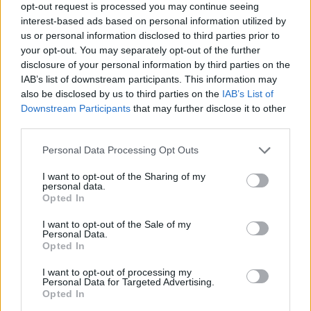
opt-out request is processed you may continue seeing
postanowiłam to sprawdzić. Okazało się że
Forum:
Infekcje intymne
interest-based ads based on personal information utilized by
wargi sromowe od strony wewnętrznej najbliżej
us or personal information disclosed to third parties prior to
łechtaczki w miejscu tak jakby styku obu warg
your opt-out. You may separately opt-out of the further
ze sobą są całkiem mocno zaczerwienione. Ale
disclosure of your personal information by third parties on the
POWIĄZANE
nie całe tylko właśnie w tych miejscach styku,
IAB’s list of downstream participants. This information may
do tego łechtaczka też byla bardzo
also be disclosed by us to third parties on the
IAB’s List of
Tematy
infekcje pochwy
kłykciny kończyste
uwrażliwiona. Podczas sikania trochę
Downstream Participants
that may further disclose it to other
szczypiało. Natychmiast zaprzestałam używania
hemoroidy
warga sromowa
opryszczka
third parties.
maści dotykania noszenia obcisłych spodni itd
żeby tego nje drażnić. Dzisiaj natomiast jest
Personal Data Processing Opt Outs
Reklama:
TRAGEDIA. Wcześniej czerwone miejsca teraz
I want to opt-out of the Sharing of my
są krwiście czerwone, prawie jak rana. Podczas
personal data.
sikania strasznie szczypi i boli (tylko te
Opted In
podrażnione miejsca). Jest teraz sobota w nocy,
I want to opt-out of the Sale of my
jutro jest niedziela, nie mam żadnego pantenolu
Personal Data.
ani kwasu hialuronowego, nie wiem co robić
Opted In
żeby nie było pogorszenia, ani żeby pomóc. Czy
I want to opt-out of processing my
to faktycznie od maści? Z tego co czytałam
Personal Data for Targeted Advertising.
ulotki to moim zdaniem bardzo możliwe.
Opted In
Pomocy jakieś rady?????