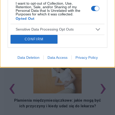
I want to opt-out of Collection, Use,
Retention, Sale, and/or Sharing of my
Personal Data that Is Unrelated with the
Purposes for which it was collected.
Opted Out
Sensitive Data Processing Opt Outs
CONFIRM
POWIĄZANE ARTYKUŁY
Data Deletion
Data Access
Privacy Policy
‹
›
S
Plamienia międzymiesiączkowe: jakie mogą być
ich przyczyny i kiedy udać się do lekarza?