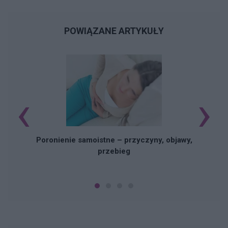
POWIĄZANE ARTYKUŁY
‹
›
U
Poronienie samoistne – przyczyny, objawy,
przebieg