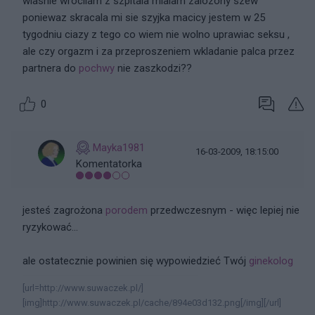
wlasnie wrocilam z szpitala mialam zalozony szew
poniewaz skracala mi sie szyjka macicy jestem w 25
tygodniu ciazy z tego co wiem nie wolno uprawiac seksu ,
ale czy orgazm i za przeproszeniem wkladanie palca przez
partnera do
pochwy
nie zaszkodzi??
0
Mayka1981
16-03-2009, 18:15:00
Komentatorka
jesteś zagrożona
porodem
przedwczesnym - więc lepiej nie
ryzykować...
ale ostatecznie powinien się wypowiedzieć Twój
ginekolog
[url=http://www.suwaczek.pl/]
[img]http://www.suwaczek.pl/cache/894e03d132.png[/img][/url]