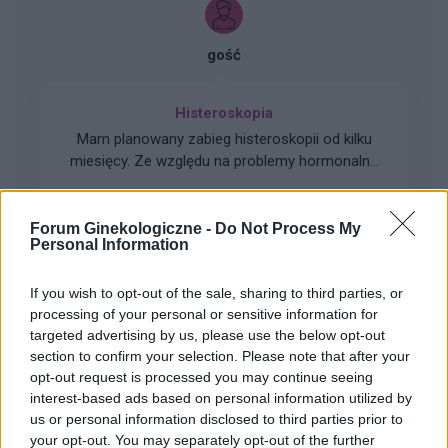
endometrium bardzo cieniutkie .moje pytanie
czy okres powinien przyjść w tym miesiącu czy
gość
to coś poważniejszego ?
Histeroskopia
Mam planowany zabieg histeroskopii od kilku
miesięcy. Ze względu na problemy hormonalne
mam nieregularne miesiaczki. Tak się składa, że
Forum:
Ginekologia - forum dla rodziny i
mam zabieg a pojawiła mi się miesiączka. Czy
pacjentki
podczas lekkich plamień na początku cyklu
Forum Ginekologiczne -
Do Not Process My
Personal Information
można wykonać zabieg?
If you wish to opt-out of the sale, sharing to third parties, or
processing of your personal or sensitive information for
gość
targeted advertising by us, please use the below opt-out
section to confirm your selection. Please note that after your
opt-out request is processed you may continue seeing
Brak okresu po porodzie
interest-based ads based on personal information utilized by
Hej! 6 miesięcy po porodzie , nie karmię piersią.
us or personal information disclosed to third parties prior to
Brak miesiączki - miałam już przepisane luteinę l,
your opt-out. You may separately opt-out of the further