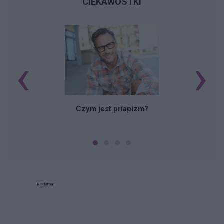
CIEKAWOSTKI
‹
›
Czym jest priapizm?
Reklama: