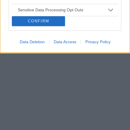
za wszelkie informacje
embolizacja mięśniaków macicy
Sensitive Data Processing Opt Outs
ropień gruczołu bartholina
opryszczka
CONFIRM
Reklama:
Data Deletion
Data Access
Privacy Policy