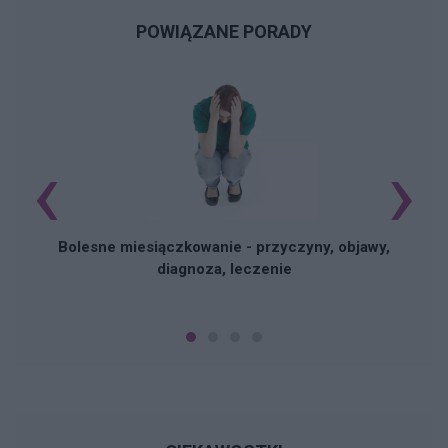
POWIĄZANE PORADY
‹
›
N
Bolesne miesiączkowanie - przyczyny, objawy,
diagnoza, leczenie