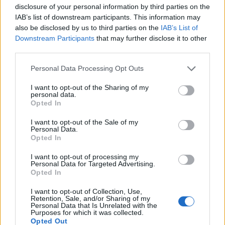
która nie wywołała okresu a następnie plastry
disclosure of your personal information by third parties on the
Forum:
Ginekologia - forum dla rodziny i
systen 50 i ponownie luteinę, które również
IAB’s list of downstream participants. This information may
pacjentki
okresu nie wywołały. Plastry odklejały się.
also be disclosed by us to third parties on the
IAB’s List of
Miałam wykonane badania hormonalne i
Downstream Participants
that may further disclose it to other
wyszedł bardzo niski poziom estrogenow. Około
third parties.
14. Co teraz?
Personal Data Processing Opt Outs
tosiapolak
I want to opt-out of the Sharing of my
personal data.
Opted In
Osocze bogatoplytkowe
Cześć, Z różnymi infekcjami intymnymi
I want to opt-out of the Sale of my
Personal Data.
zmagałam sie prawie dwa lata. Po długich
Opted In
leczeniach udało mi sie z tego wyjść. Jednakze
Forum:
Ginekologia - forum dla rodziny i
problem pozostał, czuję ciągły dyskomfort oraz
I want to opt-out of processing my
pacjentki
mam zaczerwienienia w bruzdach między
Personal Data for Targeted Advertising.
Opted In
wargowych. Posiewy są czyste. Lekarka
chciałaby wykonac u mnie osocze
I want to opt-out of Collection, Use,
bogatoplytkowe w te miejsca. Może któraś z
Retention, Sale, and/or Sharing of my
POWIĄZANE
Personal Data that Is Unrelated with the
Was miala wykonywany tali zabieg i moze cos o
Purposes for which it was collected.
nim wiecej sie wypowiedzieć. Będę wdzięczna
Tematy
przezierność karkowa
spirala
Opted Out