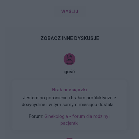
WYŚLIJ
ZOBACZ INNE DYSKUSJE
gość
Brak miesiączki
Jestem po poronieniu i brałam profilaktycznie
doxycycline i w tym samym miesiącu dostalam
zapalenie pęcherza moczowego i brałam też
Forum:
Ginekologia - forum dla rodziny i
furaginum i witaminę c , nie dostałam okresu od
pacjentki
10 dni ,ciąża wykluczona beta HCG
przedwczoraj 0,2 a na wizycie u ginekologa
usłyszałam tylko że on nic tu nie widzi i że