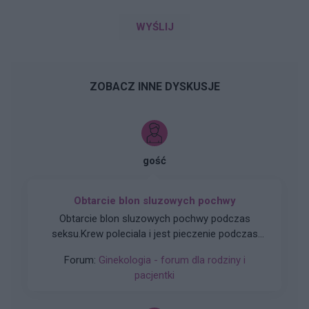
WYŚLIJ
ZOBACZ INNE DYSKUSJE
gość
Obtarcie blon sluzowych pochwy
Obtarcie blon sluzowych pochwy podczas
seksu.Krew poleciala i jest pieczenie podczas
sikania i napuchniete .Jaka masc albo zel
Forum:
Ginekologia - forum dla rodziny i
pomoze na ta dolegliwość?.
pacjentki