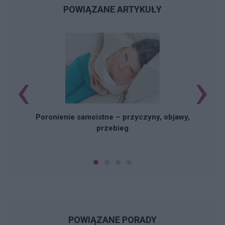
POWIĄZANE ARTYKUŁY
‹
›
U
Poronienie samoistne – przyczyny, objawy,
przebieg
POWIĄZANE PORADY