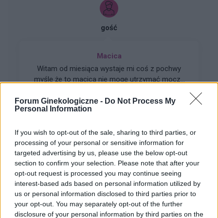
gość
Macica
Witam od miesiąca wystaje mi coś z pochwy
myślę że to macica nie mogę utrzymać moczu
czy będzie konieczny zabieg
Forum:
Ginekologia - forum dla rodziny i
Forum Ginekologiczne -
Do Not Process My
pacjentki
Personal Information
If you wish to opt-out of the sale, sharing to third parties, or
processing of your personal or sensitive information for
targeted advertising by us, please use the below opt-out
gość
section to confirm your selection. Please note that after your
opt-out request is processed you may continue seeing
interest-based ads based on personal information utilized by
Swędzące brodawki
us or personal information disclosed to third parties prior to
Witam.Od paru dni strasznie swędzą mnie
your opt-out. You may separately opt-out of the further
brodawki szczególnie po nocy.Moze jakaś masc
disclosure of your personal information by third parties on the