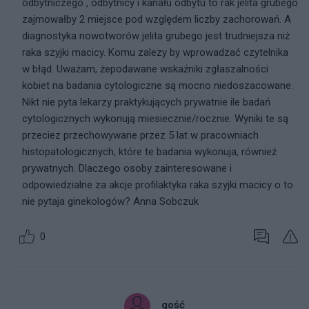
odbytniczego , odbytnicy i kanału odbytu to rak jelita grubego
zajmowałby 2 miejsce pod względem liczby zachorowań. A
diagnostyka nowotworów jelita grubego jest trudniejsza niż
raka szyjki macicy. Komu zalezy by wprowadzać czytelnika
w błąd. Uważam, żepodawane wskaźniki zgłaszalności
kobiet na badania cytologiczne są mocno niedoszacowane.
Nikt nie pyta lekarzy praktykujących prywatnie ile badań
cytologicznych wykonują miesiecznie/rocznie. Wyniki te są
przeciez przechowywane przez 5 lat w pracowniach
histopatologicznych, które te badania wykonuja, również
prywatnych. Dlaczego osoby zainteresowane i
odpowiedzialne za akcje profilaktyka raka szyjki macicy o to
nie pytaja ginekologów? Anna Sobczuk
0
gość