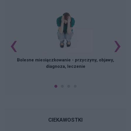
‹
›
N
Bolesne miesiączkowanie - przyczyny, objawy,
diagnoza, leczenie
CIEKAWOSTKI