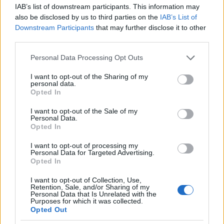
?
IAB’s list of downstream participants. This information may
Forum:
Dla nastolatek
also be disclosed by us to third parties on the
IAB’s List of
Downstream Participants
that may further disclose it to other
third parties.
Personal Data Processing Opt Outs
gość
I want to opt-out of the Sharing of my
personal data.
Opted In
co to może być (krępująca treść)
Coraz częściej gdy muszę skorzystać z toalety ,
I want to opt-out of the Sale of my
Personal Data.
to robię kilka kulek w kształcie pięści
Opted In
przeważnie. Później silny ból , jakby do wejścia
Forum:
Dla nastolatek
do odbytu. Ból jest dosyć intensywny, kąpiel lub
I want to opt-out of processing my
chłodna woda pomaga. Dodam , trwa to tak od
Personal Data for Targeted Advertising.
Opted In
około 2 miesięcy. Co w takiej sytuacji może
pomóc. ?
I want to opt-out of Collection, Use,
POWIĄZANE
Retention, Sale, and/or Sharing of my
Personal Data that Is Unrelated with the
Tematy
przezierność karkowa
spirala
Purposes for which it was collected.
Opted Out
embolizacja mięśniaków macicy