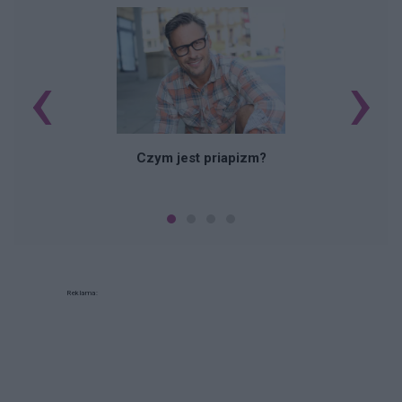
‹
›
Czym jest priapizm?
Reklama: