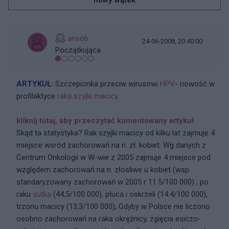
nowy wątek
ansob
24-06-2008, 20:40:00
Początkująca
ARTYKUŁ:
Szczepionka przeciw wirusowi
HPV
- nowość w
profilaktyce
raka szyjki macicy
.
kliknij tutaj, aby przeczytać komentowany artykuł
Skąd ta statystyka? Rak szyjki macicy od kilku lat zajmuje 4
miejsce wsród zachorowań na n. zł. kobiet. Wg danych z
Centrum Onkologii w W-wie z 2005 zajmuje 4 miejsce pod
względem zachorowań na n. złosliwe u kobiet (wsp.
standaryzowany zachorowań w 2005 r 11.5/100 000) ; po
raku
sutka
(44,5/100 000), płuca i oskrzeli (14.4/100 000),
trzonu macicy (13,3/100 000), Gdyby w Polsce nie liczono
osobno zachorowań na raka okrężnicy, zgięcia esiczo-