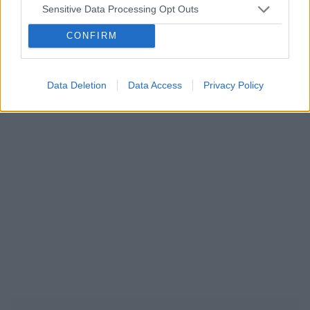
Sensitive Data Processing Opt Outs
ropień gruczołu bartholina
opryszczka
CONFIRM
Reklama:
Data Deletion
Data Access
Privacy Policy