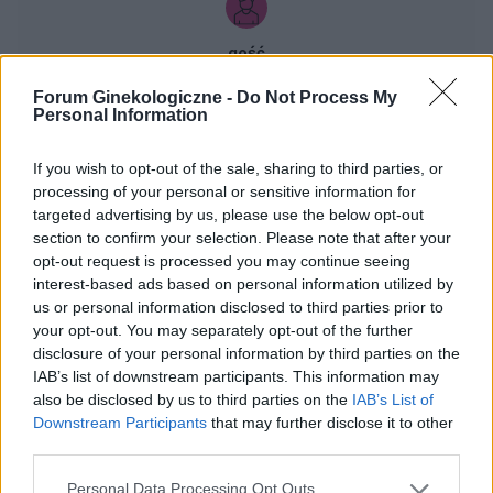
gość
Forum Ginekologiczne -
Do Not Process My
Personal Information
co to może być (krępująca treść)
Coraz częściej gdy muszę skorzystać z toalety ,
If you wish to opt-out of the sale, sharing to third parties, or
to robię kilka kulek w kształcie pięści
processing of your personal or sensitive information for
przeważnie. Później silny ból , jakby do wejścia
Forum:
Dla nastolatek
targeted advertising by us, please use the below opt-out
do odbytu. Ból jest dosyć intensywny, kąpiel lub
section to confirm your selection. Please note that after your
chłodna woda pomaga. Dodam , trwa to tak od
opt-out request is processed you may continue seeing
około 2 miesięcy. Co w takiej sytuacji może
interest-based ads based on personal information utilized by
pomóc. ?
us or personal information disclosed to third parties prior to
gość
your opt-out. You may separately opt-out of the further
disclosure of your personal information by third parties on the
IAB’s list of downstream participants. This information may
Brak ochoty na seks w związku
also be disclosed by us to third parties on the
IAB’s List of
2 lata razem i rok po ślubie a ja nie mam ochoty
Downstream Participants
that may further disclose it to other
na seks. To nie jest raczej normalne co nie? :(
third parties.
Zaczynało się to powoli. Obecnie seks mógłby
Forum:
Ginekologia - forum dla rodziny i
Personal Data Processing Opt Outs
dla mnie istnieć. Robię to z uwagi na męża.