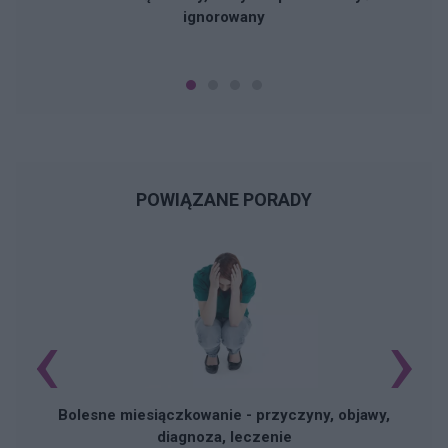
ignorowany
POWIĄZANE PORADY
‹
›
N
Bolesne miesiączkowanie - przyczyny, objawy,
diagnoza, leczenie