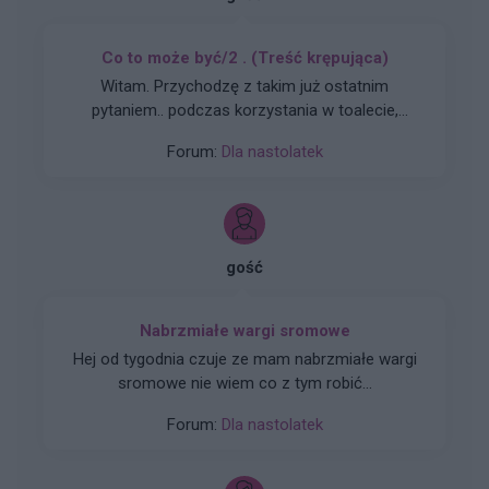
Co to może być/2 . (Treść krępująca)
Witam. Przychodzę z takim już ostatnim
pytaniem.. podczas korzystania w toalecie,
bardziej w trakcie załatwiania się , bardzo silny
Forum:
Dla nastolatek
ból (ostry , kłujący , bardziej w środku odbytu).
Dodam , że trochę spędziłam czasu. Co to
może być ?? . Liczę na pozytywne komentarze ,
z góry dzięki. Czasami mogę nie odpisywać ,
wiec podam maila gabbka09@gmail.com
gość
Nabrzmiałe wargi sromowe
Hej od tygodnia czuje ze mam nabrzmiałe wargi
sromowe nie wiem co z tym robić...
Forum:
Dla nastolatek