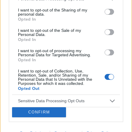
pacjentki
Udaję orgazm. Rzuciłam tabletki
I want to opt-out of the Sharing of my
antykoncepcyjne ale nic nie wróciło do normy (
personal data.
Opted In
przestałam brać kilka miesięcy temu tak wiec
wszystko już raczej powinno się uregulować co
POWIĄZANE
I want to opt-out of the Sale of my
nie? ).
Personal Data.
Opted In
Tematy
przezierność karkowa
spirala
embolizacja mięśniaków macicy
I want to opt-out of processing my
Personal Data for Targeted Advertising.
Opted In
ropień gruczołu bartholina
opryszczka
I want to opt-out of Collection, Use,
Retention, Sale, and/or Sharing of my
Reklama:
Personal Data that Is Unrelated with the
Purposes for which it was collected.
Opted Out
Sensitive Data Processing Opt Outs
CONFIRM