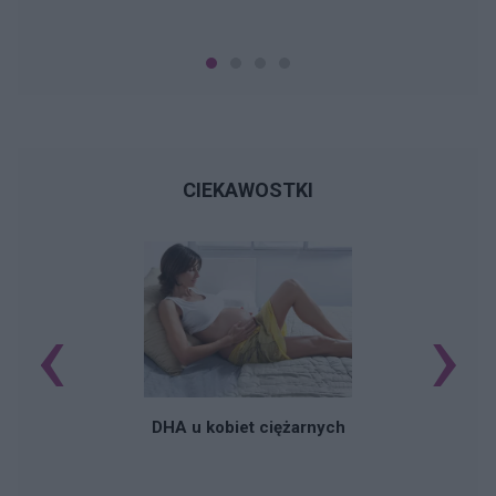
CIEKAWOSTKI
‹
›
K
DHA u kobiet ciężarnych