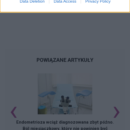
Data Deletion
Data Access
Privacy Policy
POWIĄZANE ARTYKUŁY
‹
›
Endometrioza wciąż diagnozowana zbyt późno.
Ból miesiączkowy, który nie powinien być