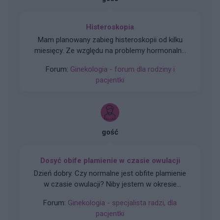
Histeroskopia
Mam planowany zabieg histeroskopii od kilku
miesięcy. Ze względu na problemy hormonalne
mam nieregularne miesiaczki. Tak się składa, że
Forum:
Ginekologia - forum dla rodziny i
mam zabieg a pojawiła mi się miesiączka. Czy
pacjentki
podczas lekkich plamień na początku cyklu
można wykonać zabieg?
gość
Dosyć obife plamienie w czasie owulacji
Dzień dobry. Czy normalne jest obfite plamienie
w czasie owulacji? Niby jestem w okresie
owulacji, a dziś rano wyszedł ze mnie spory
Forum:
Ginekologia - specjalista radzi, dla
skrzep krwi i plamie cały czas świeżą krwią.
pacjentki
Czuję w macicy lekkie pieczenie i zastanawiam