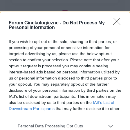
się co robić. Nigdy nie miałam takiej sytuacji.
Proszę o poradę na co zwrócić uwagę i czy jest
potrzeba jechacnia do lekarza. 25.05 miałam
Forum Ginekologiczne -
Do Not Process My
wizytę u ginekologa, gdzie robione było również
gość
Personal Information
USG i wszystkie badania były ok.
If you wish to opt-out of the sale, sharing to third parties, or
Witam co to może być ?
processing of your personal or sensitive information for
Zaczęło swędzieć i zobaczyłam to
targeted advertising by us, please use the below opt-out
section to confirm your selection. Please note that after your
Forum:
Ginekologia - specjalista radzi, dla
opt-out request is processed you may continue seeing
pacjentki
interest-based ads based on personal information utilized by
us or personal information disclosed to third parties prior to
your opt-out. You may separately opt-out of the further
disclosure of your personal information by third parties on the
IAB’s list of downstream participants. This information may
gość
also be disclosed by us to third parties on the
IAB’s List of
Downstream Participants
that may further disclose it to other
third parties.
Macica
Witam od miesiąca wystaje mi coś z pochwy
Personal Data Processing Opt Outs