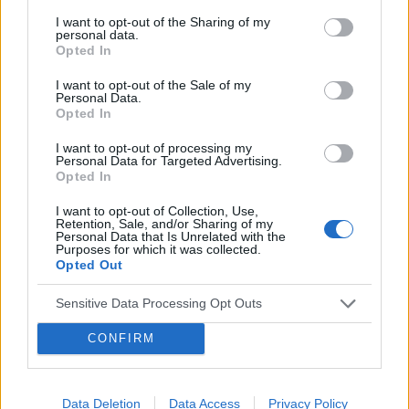
myślę że to macica nie mogę utrzymać moczu
czy będzie konieczny zabieg
I want to opt-out of the Sharing of my
personal data.
Forum:
Ginekologia - forum dla rodziny i
Opted In
pacjentki
I want to opt-out of the Sale of my
Personal Data.
Opted In
POWIĄZANE
I want to opt-out of processing my
Personal Data for Targeted Advertising.
Tematy
miesiączka
antykoncepcja
ginekologia
Opted In
ciąża
test ciążowy
okres
I want to opt-out of Collection, Use,
Retention, Sale, and/or Sharing of my
Personal Data that Is Unrelated with the
Purposes for which it was collected.
Reklama:
Opted Out
Sensitive Data Processing Opt Outs
CONFIRM
Data Deletion
Data Access
Privacy Policy