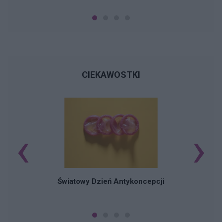
CIEKAWOSTKI
‹
›
Ś
Światowy Dzień Antykoncepcji