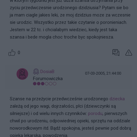
w ktorym tygodniu jest juz duza szansa utrzymania przy
zyciu przedwczesnie urodzonego dzidziusia? Pytam sie bo
ja mam ciagle jakies leki, ze moj dzidzius moze za wczesnie
sie urodzic. Wszystko przez takie czytanie o poronieniach.
Jestem w 22 tc. i chcialabym wiedziec, kiedy jest taka
szansa i bede mogla choc troche byc spokojniesza.
0
DosiaB
07-03-2005, 21:44:00
Forumowiczka
Szanse na przeżycie przedwcześnie urodzonego
dziecka
zależą od jego wagi, dojrzałości, płci (dziewczynki są
silniejsze) i od wielu innych czynników:
porodu
, pierwszych
chwil po urodzeniu, odpowiedniej opieki, sprzętu na oddziale
noworodkowym itd. Bądź spokojna, jesteś pewnie pod dobrą
opieką lekarską, powodzenia.