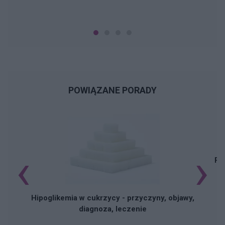
POWIĄZANE PORADY
‹
›
Pi
Hipoglikemia w cukrzycy - przyczyny, objawy,
diagnoza, leczenie