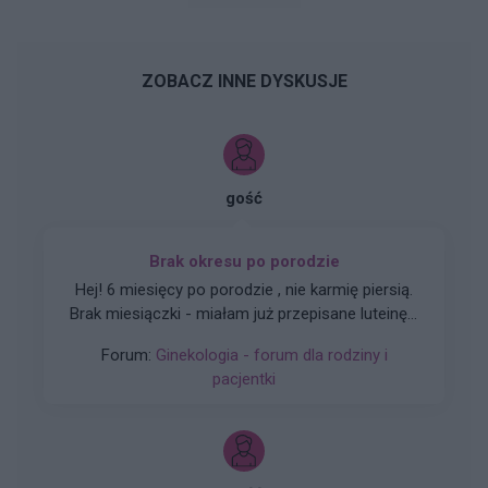
ZOBACZ INNE DYSKUSJE
gość
Brak okresu po porodzie
Hej! 6 miesięcy po porodzie , nie karmię piersią.
Brak miesiączki - miałam już przepisane luteinę l,
która nie wywołała okresu a następnie plastry
Forum:
Ginekologia - forum dla rodziny i
systen 50 i ponownie luteinę, które również
pacjentki
okresu nie wywołały. Plastry odklejały się.
Miałam wykonane badania hormonalne i
wyszedł bardzo niski poziom estrogenow. Około
14. Co teraz?