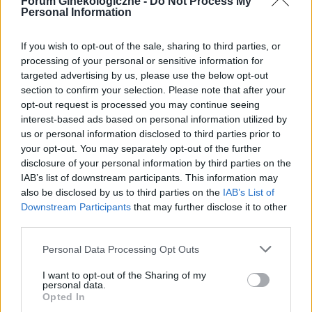
Forum Ginekologiczne -
Do Not Process My
Personal Information
If you wish to opt-out of the sale, sharing to third parties, or
processing of your personal or sensitive information for
tosiapolak
targeted advertising by us, please use the below opt-out
section to confirm your selection. Please note that after your
opt-out request is processed you may continue seeing
Wypadanie włosów po odstawieniu
interest-based ads based on personal information utilized by
antykoncepcji dwuskładnikowe
us or personal information disclosed to third parties prior to
Cześć, Odstawiłam tabletki antykoncepcyjne 3
your opt-out. You may separately opt-out of the further
miesiace temu, cykle powróciły regularne,
disclosure of your personal information by third parties on the
hormony sa prawidłowe. Jednakze zauważyłam
IAB’s list of downstream participants. This information may
Forum:
Ginekologia - forum dla rodziny i
zwiększone wypadanie włosów oraz pieczenie
also be disclosed by us to third parties on the
IAB’s List of
pacjentki
skory glowy przy dotyku. Kiedy u Was po
Downstream Participants
that may further disclose it to other
odstawieniu antykoncepcji ustabilizowało sie i
third parties.
zmniejszyło wypadanie włosów? Też miałyście
Personal Data Processing Opt Outs
takie problemy?
POWIĄZANE
I want to opt-out of the Sharing of my
personal data.
Tematy
przezierność karkowa
spirala
Opted In
embolizacja mięśniaków macicy