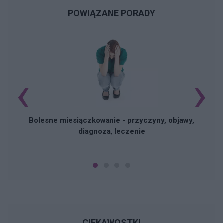
POWIĄZANE PORADY
‹
›
N
Bolesne miesiączkowanie - przyczyny, objawy,
diagnoza, leczenie
CIEKAWOSTKI