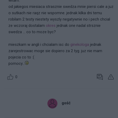
witam.
od jakiegos miesiaca strasznie swedza mnie piersi cale a juz
o sutkach nie raqz nie wspomne. jednak kilka dni temu
robilam 2 testy niestety wyszly negatywnie no i pech chcial
ze wczoraj dostalam
okres
jednak one nadal strsznie
swedza ... co to moze byc?
mieszkam w angli i chcialam isc do
ginekologa
jednak
zarejestrowac moge sie dopiero za 2 tyg. juz nie mam
pojecia co to :(
pomocy...
0
gość