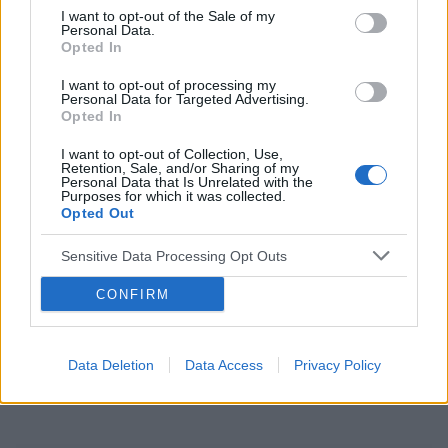
I want to opt-out of the Sale of my
Personal Data.
ropień gruczołu bartholina
opryszczka
Opted In
I want to opt-out of processing my
Reklama:
Personal Data for Targeted Advertising.
Opted In
I want to opt-out of Collection, Use,
Retention, Sale, and/or Sharing of my
Personal Data that Is Unrelated with the
Purposes for which it was collected.
Opted Out
Sensitive Data Processing Opt Outs
CONFIRM
Data Deletion
Data Access
Privacy Policy