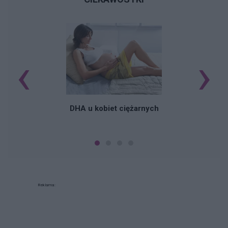
‹
›
K
DHA u kobiet ciężarnych
Reklama: