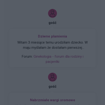
gość
Dziwne plamienia
Witam 3 miesiące temu urodziłam dziecko. W
maju myślałam że dostałam pierwszej
miesiączki (karmię piersią) ale to nie było
Forum:
Ginekologia - forum dla rodziny i
typowe jak na okres. Przypominało to bardziej
pacjentki
takie plamienie i to nie żywą różową Kris ze
śluzem lecz czarnobrązowy śluz który jednego
dnia był a na drugi dzień było czysto. I robi się
mi tak co 2 tyg raz trwa 3 dni a raz 6 jak przy
miesiączce. Czy to normalne ?
gość
Nabrzmiałe wargi sromowe