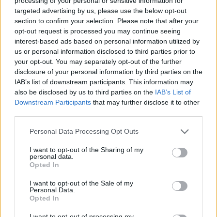
processing of your personal or sensitive information for
nim wiecej sie wypowiedzieć. Będę wdzięczna
targeted advertising by us, please use the below opt-out
za wszelkie informacje
section to confirm your selection. Please note that after your
Choroby warg sromowych
opt-out request is processed you may continue seeing
Bielactwo warg sromowych
interest-based ads based on personal information utilized by
us or personal information disclosed to third parties prior to
Forum:
Ginekologia - forum dla rodziny i
your opt-out. You may separately opt-out of the further
pacjentki
disclosure of your personal information by third parties on the
IAB’s list of downstream participants. This information may
also be disclosed by us to third parties on the
IAB’s List of
Downstream Participants
that may further disclose it to other
POWIĄZANE
third parties.
Tematy
przezierność karkowa
spirala
Personal Data Processing Opt Outs
embolizacja mięśniaków macicy
I want to opt-out of the Sharing of my
personal data.
ropień gruczołu bartholina
opryszczka
Opted In
I want to opt-out of the Sale of my
Reklama:
Personal Data.
Opted In
I want to opt-out of processing my