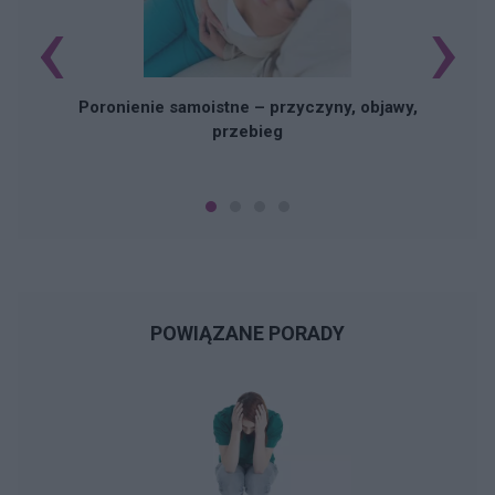
‹
›
U
Poronienie samoistne – przyczyny, objawy,
przebieg
POWIĄZANE PORADY
N