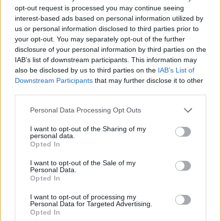
opt-out request is processed you may continue seeing
Forum:
Ginekologia - forum dla rodziny i
interest-based ads based on personal information utilized by
pacjentki
us or personal information disclosed to third parties prior to
your opt-out. You may separately opt-out of the further
disclosure of your personal information by third parties on the
IAB’s list of downstream participants. This information may
POWIĄZANE
also be disclosed by us to third parties on the
IAB’s List of
Downstream Participants
that may further disclose it to other
Tematy
przezierność karkowa
spirala
third parties.
embolizacja mięśniaków macicy
Personal Data Processing Opt Outs
ropień gruczołu bartholina
opryszczka
I want to opt-out of the Sharing of my
personal data.
Opted In
Reklama:
I want to opt-out of the Sale of my
Personal Data.
Opted In
I want to opt-out of processing my
Personal Data for Targeted Advertising.
Opted In