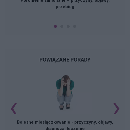
Poronienie samoistne – przyczyny, objawy,
przebieg
POWIĄZANE PORADY
‹
›
N
Bolesne miesiączkowanie - przyczyny, objawy,
diagnoza, leczenie