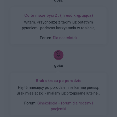
gość
Co to może być/2 . (Treść krępująca)
Witam. Przychodzę z takim już ostatnim
pytaniem.. podczas korzystania w toalecie,
bardziej w trakcie załatwiania się , bardzo silny
Forum:
Dla nastolatek
ból (ostry , kłujący , bardziej w środku odbytu).
Dodam , że trochę spędziłam czasu. Co to
może być ?? . Liczę na pozytywne komentarze ,
z góry dzięki. Czasami mogę nie odpisywać ,
wiec podam maila gabbka09@gmail.com
gość
Brak okresu po porodzie
Hej! 6 miesięcy po porodzie , nie karmię piersią.
Brak miesiączki - miałam już przepisane luteinę l,
która nie wywołała okresu a następnie plastry
Forum:
Ginekologia - forum dla rodziny i
systen 50 i ponownie luteinę, które również
pacjentki
okresu nie wywołały. Plastry odklejały się.
Miałam wykonane badania hormonalne i