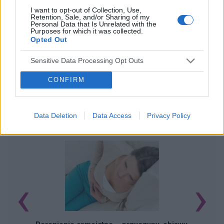
I want to opt-out of Collection, Use,
Retention, Sale, and/or Sharing of my
Personal Data that Is Unrelated with the
Purposes for which it was collected.
Opted Out
Sensitive Data Processing Opt Outs
CONFIRM
Data Deletion
Data Access
Privacy Policy
POWIĄZANE ARTYKUŁY
‹
›
U