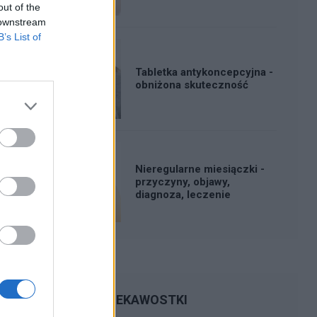
out of the
 downstream
B’s List of
Tabletka antykoncepcyjna -
obniżona skuteczność
Nieregularne miesiączki -
przyczyny, objawy,
diagnoza, leczenie
CIEKAWOSTKI