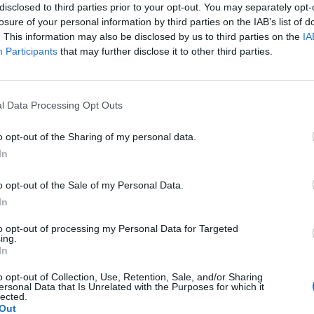
WYŚLIJ
disclosed to third parties prior to your opt-out. You may separately opt-
losure of your personal information by third parties on the IAB’s list of
. This information may also be disclosed by us to third parties on the
IA
Participants
that may further disclose it to other third parties.
l Data Processing Opt Outs
o opt-out of the Sharing of my personal data.
 ochoty na seks. To nie jest raczej normalne co nie? :(
In
głby dla mnie istnieć. Robię to z uwagi na męża. Udaję
e ale nic nie wróciło do normy ( przestałam brać kilka
pacjentki
zej powinno się uregulować co nie? ).
o opt-out of the Sale of my Personal Data.
In
to opt-out of processing my Personal Data for Targeted
ing.
In
o. W maju myślałam że dostałam pierwszej miesiączki
k na okres. Przypominało to bardziej takie plamienie i to
o opt-out of Collection, Use, Retention, Sale, and/or Sharing
nobrązowy śluz który jednego dnia był a na drugi dzień
ersonal Data that Is Unrelated with the Purposes for which it
pacjentki
lected.
z trwa 3 dni a raz 6 jak przy miesiączce. Czy to normalne ?
Out