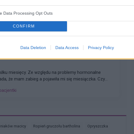
ve Data Processing Opt Outs
lety , to robię kilka kulek w kształcie pięści przeważnie.
CONFIRM
miesięcy. Co w takiej sytuacji może pomóc. ?
Data Deletion
Data Access
Privacy Policy
łada, że mam zabieg a pojawiła mi się miesiączka. Czy
yklu można wykonać zabieg?
pacjentki
śniaków macicy
ropień gruczołu bartholina
opryszczka