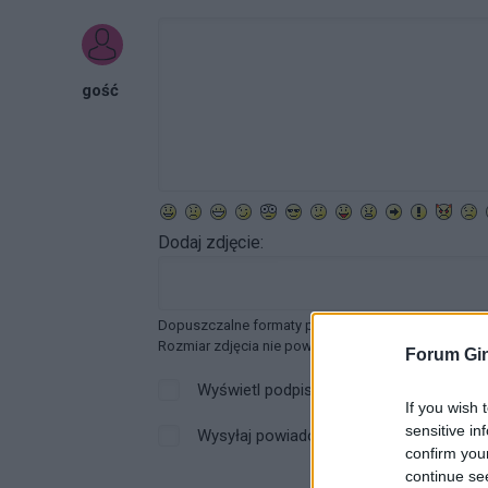
gość
Dodaj zdjęcie:
Dopuszczalne formaty pliku graficznego: jpg, jpeg ,
Rozmiar zdjęcia nie powinien przekraczać 0.6MB.
Forum Gin
Wyświetl podpis
If you wish 
sensitive in
Wysyłaj powiadomienia o odpowiedzi
confirm you
continue se