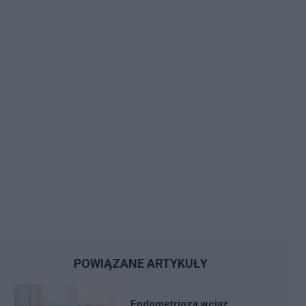
POWIĄZANE ARTYKUŁY
Endometrioza wciąż