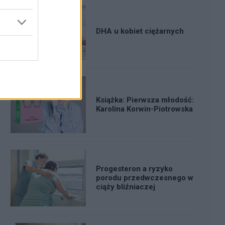
DHA u kobiet ciężarnych
Książka: Pierwsza młodość:
Karolina Korwin-Piotrowska
Progesteron a ryzyko
porodu przedwczesnego w
ciąży bliźniaczej