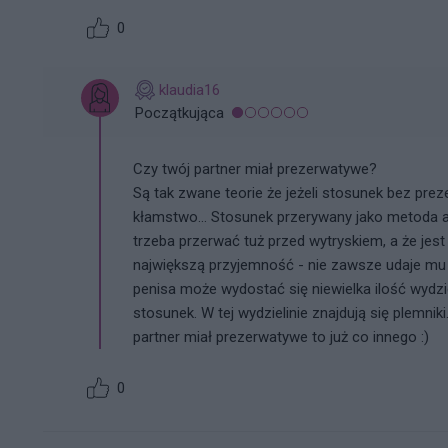
0
klaudia16
Początkująca
Czy twój partner miał prezerwatywe?
Są tak zwane teorie że jeżeli stosunek bez pr
kłamstwo... Stosunek przerywany jako metoda a
trzeba przerwać tuż przed wytryskiem, a że je
największą przyjemność - nie zawsze udaje mu 
penisa może wydostać się niewielka ilość wydzie
stosunek. W tej wydzielinie znajdują się plemnik
partner miał prezerwatywe to już co innego :)
0