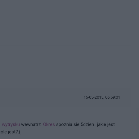
15-05-2015, 06:59:01
z
wytrysku
wewnatrz.
Okres
spoznia sie 5dzien.. jakie jest
le jest?:(