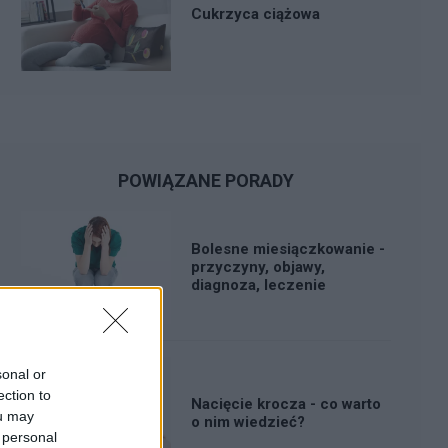
Cukrzyca ciążowa
POWIĄZANE PORADY
Bolesne miesiączkowanie -
przyczyny, objawy,
diagnoza, leczenie
sonal or
ection to
Nacięcie krocza - co warto
ou may
o nim wiedzieć?
 personal