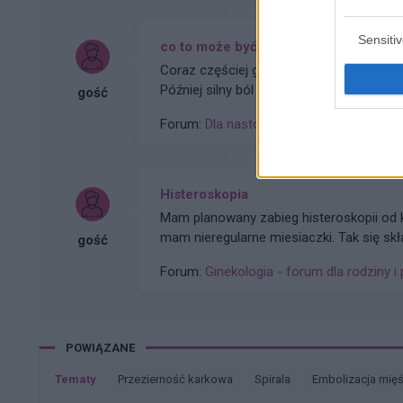
Sensiti
co to może być (krępująca treść)
Coraz częściej gdy muszę skorzystać z toa
Później silny ból , jakby do wejścia do odbytu. Ból jest dosyć intensywny, kąpiel lub chłodna woda
gość
pomaga. Dodam , trwa to tak od około 2 
Forum:
Dla nastolatek
Histeroskopia
Mam planowany zabieg histeroskopii od kilku miesięcy. Ze względu na problemy hormonalne
mam nieregularne miesiaczki. Tak się sk
gość
podczas lekkich plamień na początku c
Forum:
Ginekologia - forum dla rodziny i 
POWIĄZANE
Tematy
przezierność karkowa
spirala
embolizacja mię