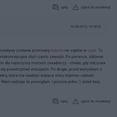
cytuj
zgłoś do moderacji
16-05-2015, 16:18:52
ezerwatywy zostanie przerwany
kobieta
nie zajdzie w
ciąże
. To
ntykoncepcyjna zbyt często zawodzi. Po pierwsze, zbliżenie
st to dla mężczyzny moment zasadniczy - chwila, gdy odczuwa
się powstrzymać entuzjazm. Po drugie, przed wytryskiem z
liny, która ma nawilżyć kobiece sfery intymne i ułatwić
i. Mam nadzieje że pomogłam. I jeszcze jedno :) Jeżeli twój
cytuj
zgłoś do moderacji