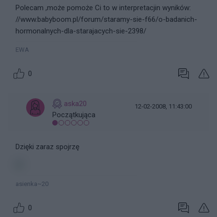
Polecam ,może pomoże Ci to w interpretacjin wyników:
//www.babyboom.pl/forum/staramy-sie-f66/o-badanich-
hormonalnych-dla-starajacych-sie-2398/
EWA
0
aska20
12-02-2008, 11:43:00
Początkująca
Dzięki zaraz spojrzę
asienka~20
0