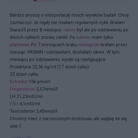
Bardzo proszę o interpretację moich wyników badań. Chcę
zaznaczyć, że nigdy nie miałam regularnych cykli. Brałam
Diane35 przez 8 miesięcy -
okres
był ale po odstawieniu po
dwóch cyklach znowu zanikł. Po
luteinie
mam tylko
plamienia
. Po 7 miesiącach braku
miesiączki
brałam przez
miesiąc YASMIN i odstawiłam, dostałam okres. W tym
miesiącu po odstawieniu wyniki są następujące:
Prolaktyna 22,56 ng/ml (17 dzień cyklu)
25 dzień cyklu:
Estradiol
156 pmol/l
Progesteron
3,57nmol/l
LH 21,23mIU/ml
FSH
4,1mIU/ml
Testosteron 3,45nmol/l
Chcemy mieć z narzeczonym dzidziusia, ale wątpię że się
uda :(
asienka~20