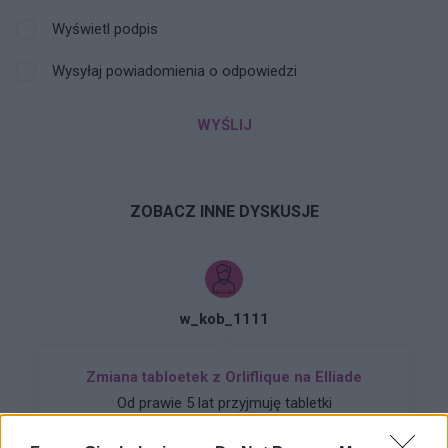
Wyświetl podpis
Wysyłaj powiadomienia o odpowiedzi
WYŚLIJ
ZOBACZ INNE DYSKUSJE
w_kob_1111
Zmiana tabloetek z Orliflique na Elliade
Od prawie 5 lat przyjmuję tabletki
antykoncepcyjne ORLIFLIQUE. Na lewym jajniku
mam pęcherzyk/torbiel, która w ciągu roku z 2