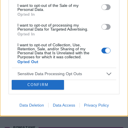
Ryzyko
I want to opt-out of the Sale of my
Dzień dobry, w czwartek miałam stosunek w
Personal Data.
Opted In
sobotę dostałam krwawienie z odstawienia i
trwało do poniedziałku. W niedzielę zaczęłam
I want to opt-out of processing my
Forum:
Antykoncepcja
nowe opakowanie tabletek pierwsza wzięłam
Personal Data for Targeted Advertising.
prawidłowo drogiej w poniedziałek zapomniałam
Opted In
a we wtorek jak się zorientowałam to wzięłam
I want to opt-out of Collection, Use,
dwie. Moje pytanie brzmi jakie jest ryzyko ciąży
Retention, Sale, and/or Sharing of my
w tym przypadku biorąc pod uwagę ten
Personal Data that Is Unrelated with the
gość
Purposes for which it was collected.
stosunek z czwartku.
Opted Out
Qlaira
Sensitive Data Processing Opt Outs
Co robić ? Zapomniałam tabletki qlaira w 6 dniu.
CONFIRM
Stosunek był dwa dni wcześniej. Przyjęłam
jednocześnie dwie tabletki z 6 i 7 dnia. Czy
Forum:
Ginekologia - specjalista radzi, dla
mogłam zajść w ciążę???
pacjentki
Data Deletion
Data Access
Privacy Policy
POWIĄZANE