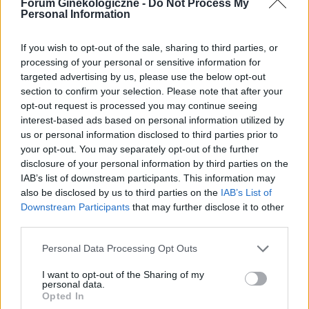
Forum Ginekologiczne -
Do Not Process My
Forum:
Antykoncepcja
Personal Information
cm powiększyła się do 3 cm. Pani ginekolog
zasugerowała mi zmianę tabletek na Elliade,
tłumacząc, że są w nich silniejsze hormony i być
If you wish to opt-out of the sale, sharing to third parties, or
może zahamuje wzrost zmiany. Czy może ktoś
processing of your personal or sensitive information for
wyrazić opinię na ten temat? Czy powinnam
targeted advertising by us, please use the below opt-out
gość
podjąć próbę zmiany tabletek, dodam że po
section to confirm your selection. Please note that after your
Orliflique nie mam żadnych skutków ubocznych.
opt-out request is processed you may continue seeing
interest-based ads based on personal information utilized by
Czy moze powinnam zmienić metodę
Pytanie
us or personal information disclosed to third parties prior to
antykoncepcji?
Wczoraj 28.06) przez pomyłkę usunęłam krążek
your opt-out. You may separately opt-out of the further
antykoncepcyjny po 14 dniach. Prawidłowo
disclosure of your personal information by third parties on the
powinnam usunąć go dopiero 05 lipca, a nie
IAB’s list of downstream participants. This information may
Forum:
Ginekologia - specjalista radzi, dla
wczoraj. Pomyliłam się. wczoraj odbyłam
also be disclosed by us to third parties on the
IAB’s List of
pacjentki
stosunek z mężem. Kupiłam w Turcji
Downstream Participants
that may further disclose it to other
tabletki”dzień po” (ella 30mg) i je użyłam. Nie
third parties.
mam kolejnego krążka. do polski wrócę dopiero
w sobotę. powinnam zrobić teraz 7 dni przerwy i
Personal Data Processing Opt Outs
włożyć nowy krążek w następną niedzielę? Czy
gość
I want to opt-out of the Sharing of my
to będzie ok?
personal data.
Opted In