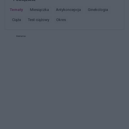
Tematy
miesiączka
antykoncepcja
ginekologia
ciąża
test ciążowy
okres
Reklama: