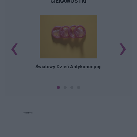
CIEKAWOSTKI
‹
›
Ś
Światowy Dzień Antykoncepcji
Reklama: