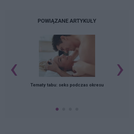
POWIĄZANE ARTYKUŁY
‹
›
O
Tematy tabu: seks podczas okresu