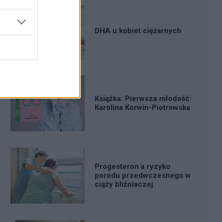
DHA u kobiet ciężarnych
Książka: Pierwsza młodość:
Karolina Korwin-Piotrowska
Progesteron a ryzyko
porodu przedwczesnego w
ciąży bliźniaczej