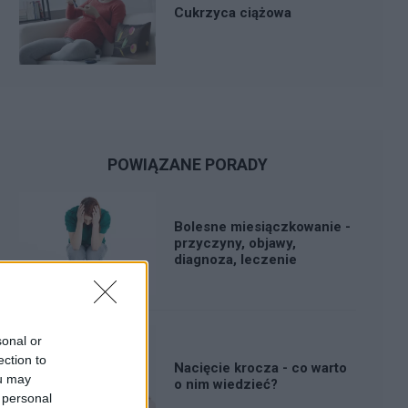
Cukrzyca ciążowa
POWIĄZANE PORADY
Bolesne miesiączkowanie -
przyczyny, objawy,
diagnoza, leczenie
sonal or
ection to
Nacięcie krocza - co warto
ou may
o nim wiedzieć?
 personal