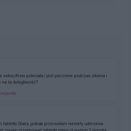
seksu.Krew poleciala i jest pieczenie podczas sikania i
 na ta dolegliwość?.
pacjentki
mować tabletki mimo iż jestem 2 tygodnie