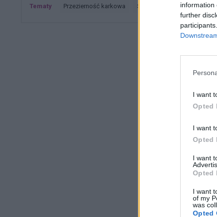
information 
Tematy
przezierność karkowa
spirala
embolizacja mię
further disc
participants
Downstream 
Persona
I want t
Opted 
I want t
Opted 
I want 
Advertis
Opted 
I want t
of my P
was col
Opted 