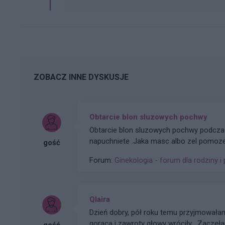
ZOBACZ INNE DYSKUSJE
Obtarcie blon sluzowych pochwy
Obtarcie blon sluzowych pochwy podczas 
napuchniete .Jaka masc albo zel pomoze
gość
Forum:
Ginekologia - forum dla rodziny i 
Qlaira
Dzień dobry, pół roku temu przyjmowałam tabletki Qlaira ,jednak przerwałam niestety uderzenia
gorąca i zawroty głowy wróciły . Zaczęłam znowu przyj