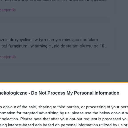
 czy dzień ma znaczenia kiedy przyjęłam pierwszą tabletkę ?
pacjentki
ycznie doxycycline i w tym samym miesiącu dostalam
eż furaginum i witaminę c , nie dostałam okresu od 10
oraj 0,2 a na wizycie u ginekologa usłyszałam tylko że
pacjentki
zo cieniutkie .moje pytanie czy okres powinien przyjść w
 ?
awki..moze jakaś masc ?
ekologiczne -
Do Not Process My Personal Information
to opt-out of the sale, sharing to third parties, or processing of your per
formation for targeted advertising by us, please use the below opt-out s
r selection. Please note that after your opt-out request is processed y
eing interest-based ads based on personal information utilized by us or