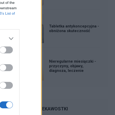
out of the
 downstream
B’s List of
Tabletka antykoncepcyjna -
obniżona skuteczność
Nieregularne miesiączki -
przyczyny, objawy,
diagnoza, leczenie
CIEKAWOSTKI