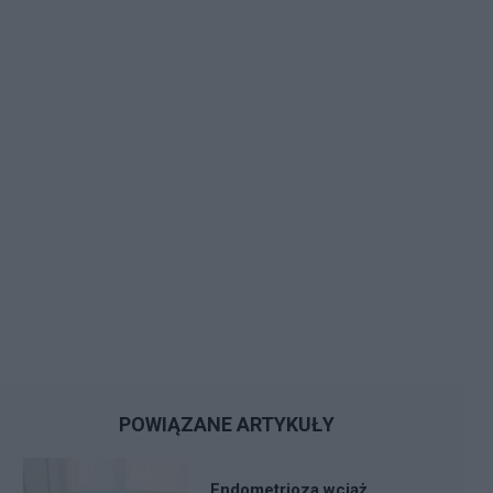
POWIĄZANE ARTYKUŁY
Endometrioza wciąż