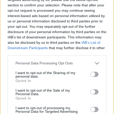
section to confirm your selection. Please note that after your
Brak miesiączki
opt-out request is processed you may continue seeing
Jestem po poronieniu i brałam profilaktycznie
interest-based ads based on personal information utilized by
doxycycline i w tym samym miesiącu dostalam
us or personal information disclosed to third parties prior to
zapalenie pęcherza moczowego i brałam też
your opt-out. You may separately opt-out of the further
Forum:
Ginekologia - forum dla rodziny i
furaginum i witaminę c , nie dostałam okresu od
disclosure of your personal information by third parties on the
pacjentki
10 dni ,ciąża wykluczona beta HCG
IAB’s list of downstream participants. This information may
przedwczoraj 0,2 a na wizycie u ginekologa
also be disclosed by us to third parties on the
IAB’s List of
usłyszałam tylko że on nic tu nie widzi i że
Downstream Participants
that may further disclose it to other
third parties.
endometrium bardzo cieniutkie .moje pytanie
POWIĄZANE
czy okres powinien przyjść w tym miesiącu czy
Personal Data Processing Opt Outs
to coś poważniejszego ?
Tematy
miesiączka
antykoncepcja
ginekologia
I want to opt-out of the Sharing of my
ciąża
test ciążowy
okres
personal data.
Opted In
Reklama:
I want to opt-out of the Sale of my
Personal Data.
Opted In
I want to opt-out of processing my
Personal Data for Targeted Advertising.