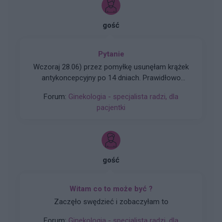
gość
Pytanie
Wczoraj 28.06) przez pomyłkę usunęłam krążek
antykoncepcyjny po 14 dniach. Prawidłowo
powinnam usunąć go dopiero 05 lipca, a nie
Forum:
Ginekologia - specjalista radzi, dla
wczoraj. Pomyliłam się. wczoraj odbyłam
pacjentki
stosunek z mężem. Kupiłam w Turcji
tabletki”dzień po” (ella 30mg) i je użyłam. Nie
mam kolejnego krążka. do polski wrócę dopiero
w sobotę. powinnam zrobić teraz 7 dni przerwy i
włożyć nowy krążek w następną niedzielę? Czy
gość
to będzie ok?
Witam co to może być ?
Zaczęło swędzieć i zobaczyłam to
Forum:
Ginekologia - specjalista radzi, dla