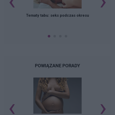
‹
›
O
Tematy tabu: seks podczas okresu
POWIĄZANE PORADY
‹
›