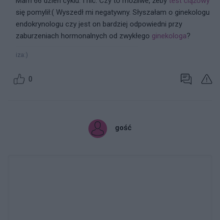
Mam 66 dzień cyklu. I nic. Czy to możliwe, żeby
test ciążowy
się pomylił:( Wyszedł mi negatywny. Słyszałam o ginekologu
endokrynologu czy jest on bardziej odpowiedni przy
zaburzeniach hormonalnych od zwykłego
ginekologa
?
iza:)
0
gość