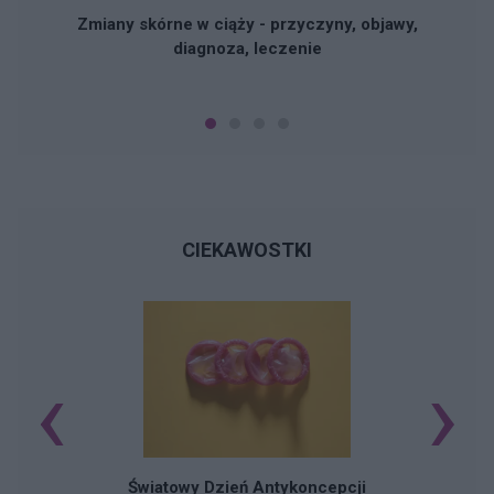
Zmiany skórne w ciąży - przyczyny, objawy,
diagnoza, leczenie
CIEKAWOSTKI
‹
›
Ś
Światowy Dzień Antykoncepcji