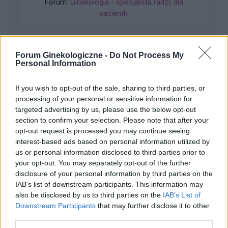
Forum:
Ginekologia - specjalista radzi, dla
pacjentki
Forum Ginekologiczne -
Do Not Process My
Personal Information
gość
If you wish to opt-out of the sale, sharing to third parties, or
Dosyć obife plamienie w czasie owulacji
processing of your personal or sensitive information for
targeted advertising by us, please use the below opt-out
Dzień dobry. Czy normalne jest obfite plamienie
section to confirm your selection. Please note that after your
w czasie owulacji? Niby jestem w okresie
opt-out request is processed you may continue seeing
owulacji, a dziś rano wyszedł ze mnie spory
Forum:
Ginekologia - specjalista radzi, dla
interest-based ads based on personal information utilized by
skrzep krwi i plamie cały czas świeżą krwią.
pacjentki
us or personal information disclosed to third parties prior to
Czuję w macicy lekkie pieczenie i zastanawiam
your opt-out. You may separately opt-out of the further
się co robić. Nigdy nie miałam takiej sytuacji.
disclosure of your personal information by third parties on the
Proszę o poradę na co zwrócić uwagę i czy jest
IAB’s list of downstream participants. This information may
potrzeba jechacnia do lekarza. 25.05 miałam
also be disclosed by us to third parties on the
IAB’s List of
wizytę u ginekologa, gdzie robione było również
gość
Downstream Participants
that may further disclose it to other
USG i wszystkie badania były ok.
third parties.