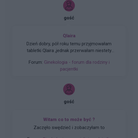
gość
Qlaira
Dzień dobry, pół roku temu przyjmowałam
tabletki Qlaira ,jednak przerwałam niestety
uderzenia gorąca i zawroty głowy wróciły .
Forum:
Ginekologia - forum dla rodziny i
Zaczęłam znowu przyjmować tabletki mimo iż
pacjentki
jestem 2 tygodnie po okresie ,dziś wezmę 5
tabletkę czy dzień ma znaczenia kiedy przyjęłam
pierwszą tabletkę ?
gość
Witam co to może być ?
Zaczęło swędzieć i zobaczyłam to