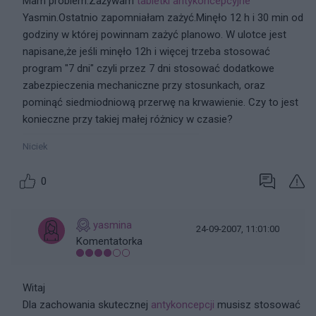
Mam problem.Zażywam
tabletki antykoncepcyjne
Yasmin.Ostatnio zapomniałam zażyć.Minęło 12 h i 30 min od
godziny w której powinnam zażyć planowo. W ulotce jest
napisane,że jeśli minęło 12h i więcej trzeba stosować
program "7 dni" czyli przez 7 dni stosować dodatkowe
zabezpieczenia mechaniczne przy stosunkach, oraz
pominąć siedmiodniową przerwę na krwawienie. Czy to jest
konieczne przy takiej małej różnicy w czasie?
Niciek
0
yasmina
24-09-2007, 11:01:00
Komentatorka
Witaj
Dla zachowania skutecznej
antykoncepcji
musisz stosować