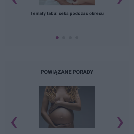
O
Tematy tabu: seks podczas okresu
POWIĄZANE PORADY
‹
›