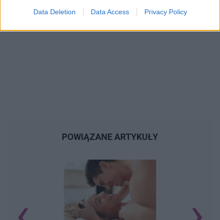
Data Deletion
Data Access
Privacy Policy
POWIĄZANE ARTYKUŁY
‹
›