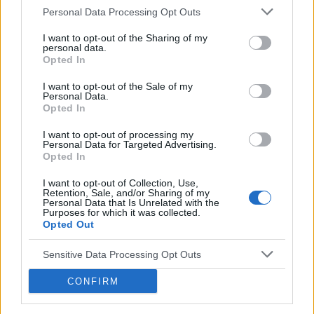
Histeroskopia
Personal Data Processing Opt Outs
Mam planowany zabieg histeroskopii od kilku
I want to opt-out of the Sharing of my
miesięcy. Ze względu na problemy hormonalne
personal data.
mam nieregularne miesiaczki. Tak się składa, że
Opted In
Forum:
Ginekologia - forum dla rodziny i
mam zabieg a pojawiła mi się miesiączka. Czy
pacjentki
I want to opt-out of the Sale of my
podczas lekkich plamień na początku cyklu
Personal Data.
można wykonać zabieg?
Opted In
I want to opt-out of processing my
Personal Data for Targeted Advertising.
POWIĄZANE
Opted In
Tematy
miesiączka
antykoncepcja
ginekologia
I want to opt-out of Collection, Use,
Retention, Sale, and/or Sharing of my
ciąża
test ciążowy
okres
Personal Data that Is Unrelated with the
Purposes for which it was collected.
Opted Out
Reklama:
Sensitive Data Processing Opt Outs
CONFIRM