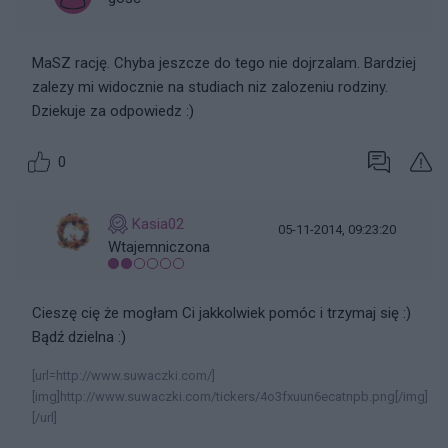
MaSZ rację. Chyba jeszcze do tego nie dojrzalam. Bardziej
zalezy mi widocznie na studiach niz zalozeniu rodziny.
Dziekuje za odpowiedz :)
0
Kasia02
05-11-2014, 09:23:20
Wtajemniczona
Cieszę cię że mogłam Ci jakkolwiek pomóc i trzymaj się :)
Bądź dzielna :)
[url=http://www.suwaczki.com/]
[img]http://www.suwaczki.com/tickers/4o3fxuun6ecatnpb.png[/img]
[/url]