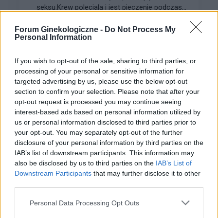
seksu.Krew poleciala i jest pieczenie podczas
sikania i napuchniete .Jaka masc albo zel
Forum:
Ginekologia - forum dla rodziny i
pomoze na ta dolegliwość?.
Forum Ginekologiczne -
Do Not Process My
pacjentki
Personal Information
If you wish to opt-out of the sale, sharing to third parties, or
processing of your personal or sensitive information for
targeted advertising by us, please use the below opt-out
gość
section to confirm your selection. Please note that after your
opt-out request is processed you may continue seeing
interest-based ads based on personal information utilized by
Test beta hcg kiedy?
us or personal information disclosed to third parties prior to
Witam, chciałabym sprawdzić czy nie zaszłam
your opt-out. You may separately opt-out of the further
w ciążę. Mam nieregularne cykle więc nie mogę
disclosure of your personal information by third parties on the
stwierdzić czy doszło do owulacji, jestem w 22
IAB’s list of downstream participants. This information may
Forum:
Ginekologia - forum dla rodziny i
dniu cyklu czy zrobienie takiego testu w tym
also be disclosed by us to third parties on the
IAB’s List of
pacjentki
czasie da mi prawdziwy wynik żeby się nie
Downstream Participants
that may further disclose it to other
stresować na zapas czy w jakim czasie zrobić
third parties.
taki test?
Personal Data Processing Opt Outs