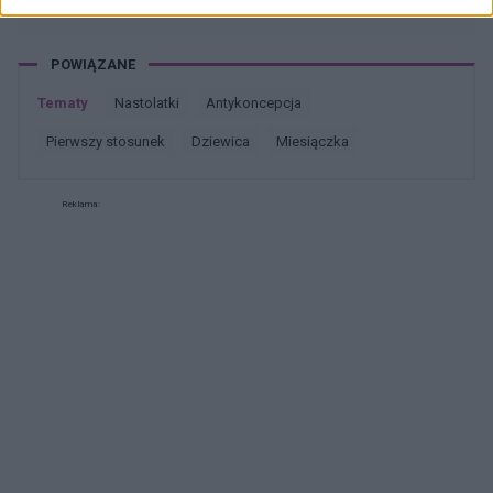
Dodam , że trochę spędziłam czasu. Co to
może być ?? . Liczę na pozytywne komentarze ,
z góry dzięki. Czasami mogę nie odpisywać ,
POWIĄZANE
wiec podam maila gabbka09@gmail.com
Tematy
nastolatki
antykoncepcja
pierwszy stosunek
dziewica
miesiączka
Reklama: