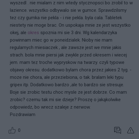
wyszedl . nie mialam z nim wtedy stycznopsci bo zrobil to w
lazience. wszystko odbywalo sie w gumce. Sprawdzilsmy
tez czy gumka nie pekla - i nie pekla. byla cala. Tabletek
niestety nie moge brac. On uspokaja mnie ze jest wszystko
okej, ale
okres
spoznia mi sie 3 dni. Wg kalendarzyka
powinnam miec go w poneidzialek. Nioby nie mam
regularnych miesiaczek , ale zawsze jest we mnie jakis
strach. bola mnie piersi jak zwykle przed okresem i wiecej
jem. mam tez troche wypryskow na twarzy. czyli typowe
objawy okresu. dodatkowo bylam chora przez jakies 2 tyg. -
moze nie chora, ale przeziebiona, o tak. bralam leki typu
gripex itp. Dodatkowo bardzo ,ale to bardzo sie stresuje.
Boje sie zrobic testu choc mysle ze jest dobrze. Co mam
zrobic? czemu tak mi sie dzieje? Proszę o jakąkolwike
odpowiedz, bo wrecz szaleje z nerwow.
Pozdrawiam
0