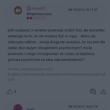
Kasia02
08-10-2014, 16:11:47
Wtajemniczona
jeśli szalejesz z nerwów powinnaś zrobić test, ale wszystko
wskazuje na to, ze nie możesz być w ciązy - skoro sie
zabezpieczaliście....swoją drogą nie uważasz, ze sex jest dla
ciebie zbyt dużym obciążeniem psychicznym? może
powinnas z niego zrezygnować do czasu aż będziesz
gotowa psychicznie na taką odpowiedzialność?
[url=http://www.suwaczki.com/]
[img]http://www.suwaczki.com/tickers/4o3fxuun6ecatnpb.png[/img]
[/url]
0
08-10-2014, 16:22:19
gość