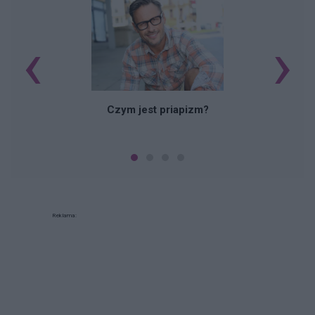
‹
›
Czym jest priapizm?
Reklama: