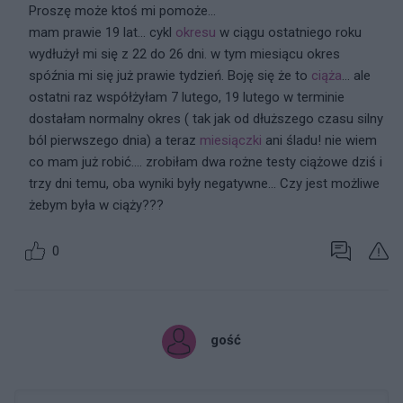
Proszę może ktoś mi pomoże...
mam prawie 19 lat... cykl
okresu
w ciągu ostatniego roku
wydłużył mi się z 22 do 26 dni. w tym miesiącu okres
spóźnia mi się już prawie tydzień. Boję się że to
ciąża
... ale
ostatni raz współżyłam 7 lutego, 19 lutego w terminie
dostałam normalny okres ( tak jak od dłuższego czasu silny
ból pierwszego dnia) a teraz
miesiączki
ani śladu! nie wiem
co mam już robić.... zrobiłam dwa rożne testy ciążowe dziś i
trzy dni temu, oba wyniki były negatywne... Czy jest możliwe
żebym była w ciąży???
0
gość