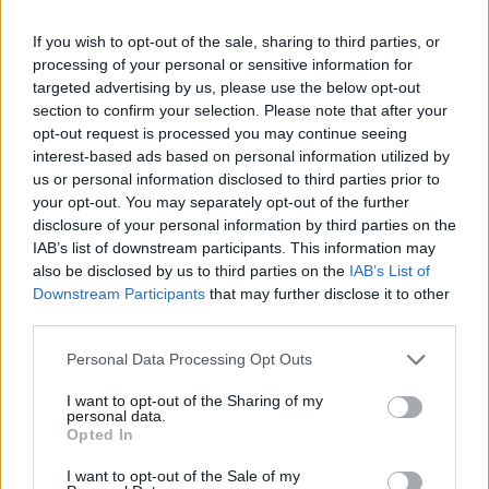
If you wish to opt-out of the sale, sharing to third parties, or
processing of your personal or sensitive information for
targeted advertising by us, please use the below opt-out
mariusz13
section to confirm your selection. Please note that after your
opt-out request is processed you may continue seeing
interest-based ads based on personal information utilized by
Brak Narządów Płciowych u Dziecka
us or personal information disclosed to third parties prior to
Dzień Dobry wszystkim szukam pomocy u córki
your opt-out. You may separately opt-out of the further
(18lat) wykryto brak narządów płciowych i
disclosure of your personal information by third parties on the
zniekształconą pochwe czy ma ktoś do jakiegoś
IAB’s list of downstream participants. This information may
Forum:
Ginekologia - forum dla rodziny i
plastyka namiary godnego polecenia nie za
also be disclosed by us to third parties on the
IAB’s List of
pacjentki
miliony Dziękuję
Downstream Participants
that may further disclose it to other
third parties.
Personal Data Processing Opt Outs
POWIĄZANE
I want to opt-out of the Sharing of my
Tematy
przezierność karkowa
spirala
personal data.
Opted In
embolizacja mięśniaków macicy
I want to opt-out of the Sale of my
ropień gruczołu bartholina
opryszczka