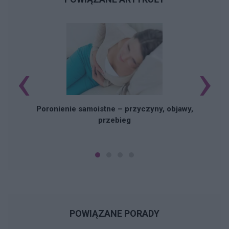
‹
›
U
Poronienie samoistne – przyczyny, objawy,
przebieg
POWIĄZANE PORADY