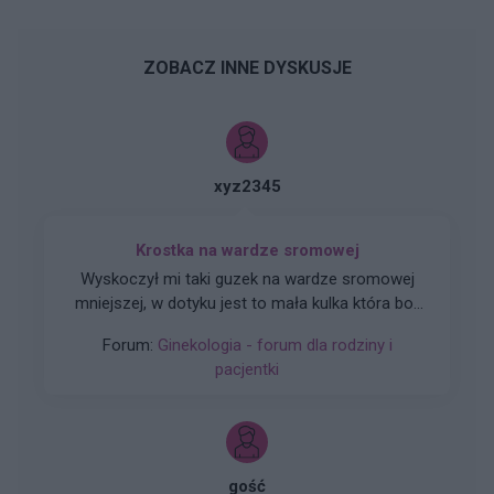
ZOBACZ INNE DYSKUSJE
xyz2345
Krostka na wardze sromowej
Wyskoczył mi taki guzek na wardze sromowej
mniejszej, w dotyku jest to mała kulka która boli
gdy się dotyka. Co to może być ? Czy to źle
Forum:
Ginekologia - forum dla rodziny i
wygląda?
pacjentki
gość