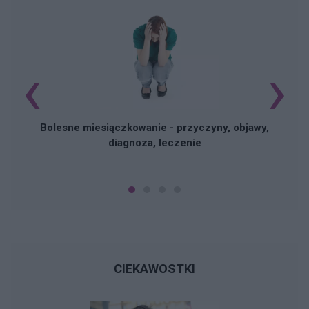
‹
›
N
Bolesne miesiączkowanie - przyczyny, objawy,
diagnoza, leczenie
CIEKAWOSTKI