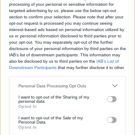
gość
processing of your personal or sensitive information for
targeted advertising by us, please use the below opt-out
section to confirm your selection. Please note that after your
Tabletki
opt-out request is processed you may continue seeing
Mam problem nie wiem z kim się skontaktować,
interest-based ads based on personal information utilized by
może tutaj ktoś udzieli mi odpowiedzi na
us or personal information disclosed to third parties prior to
pytanie. Biorę tabletki antykoncepcyjne ponad
your opt-out. You may separately opt-out of the further
Forum:
Antykoncepcja
rok. Ostatnio nie mogłam w żadnej aptece
disclosure of your personal information by third parties on the
dostać tych tabletek dlatego jedną pominęłam.
IAB’s list of downstream participants. This information may
Dzień wcześniej miałam stosunek dlatego
also be disclosed by us to third parties on the
IAB’s List of
pomyślałam że wezmę tabletkę po- ellaone.
Downstream Participants
that may further disclose it to other
Wzięłam o 10:30 tabletkę anty a o 13 ellaone.
third parties.
gość
Nie dopatrzyłam się tego że nie powinnam brać
Personal Data Processing Opt Outs
tabletek anty razem z ellaone. Później nie brałam
przez 5 dni i miałam w tym czasie okres. Po
Ciaza
I want to opt-out of the Sharing of my
upływie 5 dni wróciłam do anty, zrobiłam test
personal data.
Niedomykalność zastawki trójdzielnej z falą
ciążowy i jedna kreska. Jestem teraz na 5
Opted In
wsteczną 120cm /s 1 trymestr czy to cos
tabletce antykoncepcyjnej a wczoraj odbyłam
groznego
I want to opt-out of the Sale of my
stosunek bez zabezpieczenia. Moje pytanie
Forum:
Ciąża - czy to możliwe? Wszystko o...
Personal Data.
brzmi, czy powinnam przez ten czas 7 dni robić
Opted In
to tylko z zabezpieczaniem? Czy jestem teraz