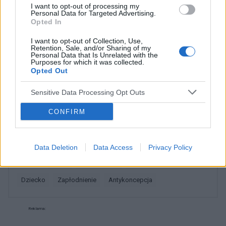
I want to opt-out of processing my
bezpieczna od ciąży? Czy może wymagane jest
Personal Data for Targeted Advertising.
w tym przypadku ponowne przyjęcie tabletki
Opted In
gość
dzień po
I want to opt-out of Collection, Use,
Retention, Sale, and/or Sharing of my
Personal Data that Is Unrelated with the
Czy ten test pokazuje pozytywny?
Purposes for which it was collected.
Opted Out
Kupiłam dwa testy wczoraj robiłam z action
wyszła bardzo blada kreska dzisiaj kupiłam
Sensitive Data Processing Opt Outs
płytkowy ten który podsyłam.Czy ten test jest
Forum:
Ciąża - czy to możliwe? Wszystko o...
pozytywny czy to kreska parowa
CONFIRM
POWIĄZANE
Data Deletion
Data Access
Privacy Policy
Tematy
ciąża
test ciążowy
badanie usg
dziecko
zapłodnienie
antykoncepcja
Reklama: