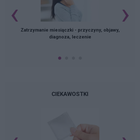
‹
›
Zatrzymanie miesiączki - przyczyny, objawy,
diagnoza, leczenie
CIEKAWOSTKI
B