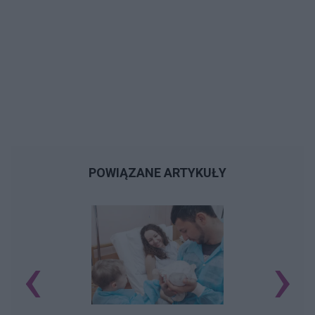
POWIĄZANE ARTYKUŁY
‹
›
M