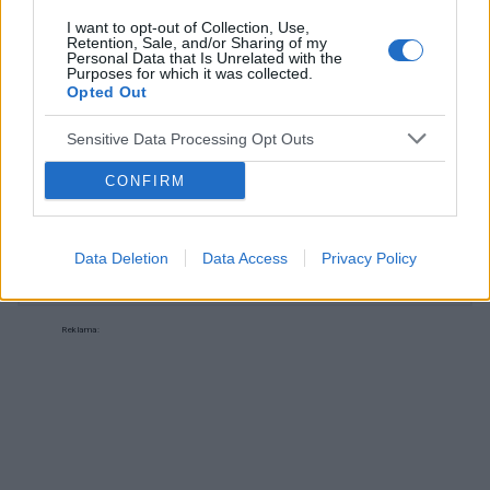
można brak tabletki antykoncepcyjne?
I want to opt-out of Collection, Use,
Retention, Sale, and/or Sharing of my
Personal Data that Is Unrelated with the
Forum:
Antykoncepcja
Purposes for which it was collected.
Opted Out
Sensitive Data Processing Opt Outs
POWIĄZANE
CONFIRM
Tematy
antykoncepcja
metody antykoncepcyjne
tabletka antykoncepcyjna
plastry antykoncepcyjne
Data Deletion
Data Access
Privacy Policy
wkładka wewnątrzmaciczna
przerwatywa
Reklama: