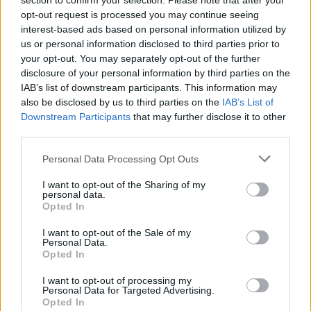
section to confirm your selection. Please note that after your
Forum:
Antykoncepcja
was okres?
opt-out request is processed you may continue seeing
interest-based ads based on personal information utilized by
us or personal information disclosed to third parties prior to
your opt-out. You may separately opt-out of the further
disclosure of your personal information by third parties on the
user6532
IAB’s list of downstream participants. This information may
also be disclosed by us to third parties on the
IAB’s List of
Zapomniane tabletki
Downstream Participants
that may further disclose it to other
third parties.
Cześć mam pytanie jaka jest szansa że mogę
być w ciąży? Tabletki biorę już od dłuższego
Personal Data Processing Opt Outs
czasu aktualnie przyjmuję tabletki kontracept
Forum:
Antykoncepcja
21+7 • 13.02 – rozpoczęcie blistra (dzień 1) •
I want to opt-out of the Sharing of my
14.02 – stosunek z wytryskiem w środku (dzień
personal data.
Opted In
2 blistra) • 18.02 – pominięta tabletka 13–14
godzin opóźnienia (dzień 6, 1. tydzień) • 22.02 –
I want to opt-out of the Sale of my
stosunek bez wytrysku (dzień 10, 2. tydzień) •
Personal Data.
gość
Opted In
24.02 – pominięta tabletka ponad dobę (>24h,
dzień 12, 2. tydzień) • 25.02 – przyjęcie zaległej
I want to opt-out of processing my
tabletki
Tabletki
Personal Data for Targeted Advertising.
Opted In
Dzień dobry mam pytanie do jakiego roku życia