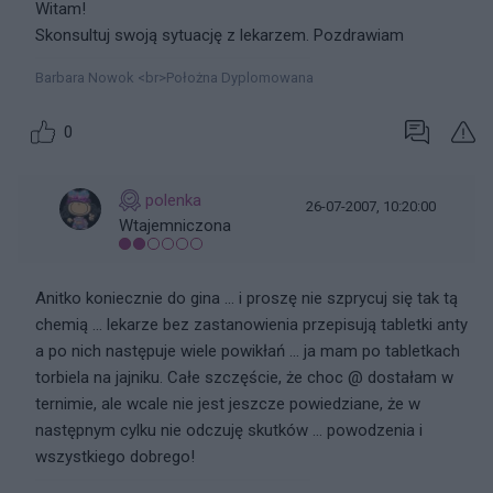
Witam!
Skonsultuj swoją sytuację z lekarzem. Pozdrawiam
Barbara Nowok <br>Położna Dyplomowana
0
polenka
26-07-2007, 10:20:00
Wtajemniczona
Anitko koniecznie do gina ... i proszę nie szprycuj się tak tą
chemią ... lekarze bez zastanowienia przepisują tabletki anty
a po nich następuje wiele powikłań ... ja mam po tabletkach
torbiela na jajniku. Całe szczęście, że choc @ dostałam w
ternimie, ale wcale nie jest jeszcze powiedziane, że w
następnym cylku nie odczuję skutków ... powodzenia i
wszystkiego dobrego!