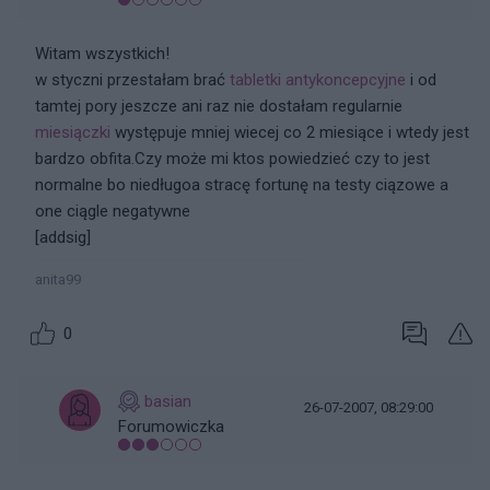
Witam wszystkich!
w styczni przestałam brać
tabletki antykoncepcyjne
i od
tamtej pory jeszcze ani raz nie dostałam regularnie
miesiączki
występuje mniej wiecej co 2 miesiące i wtedy jest
bardzo obfita.Czy może mi ktos powiedzieć czy to jest
normalne bo niedługoa stracę fortunę na testy ciązowe a
one ciągle negatywne
[addsig]
anita99
0
basian
26-07-2007, 08:29:00
Forumowiczka