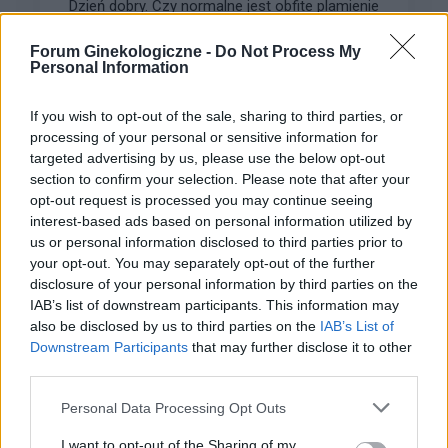
Dzień dobry. Czy normalne jest obfite plamienie
w czasie owulacji? Niby jestem w okresie
owulacji, a dziś rano wyszedł ze mnie spory
Forum Ginekologiczne -
Do Not Process My
Forum:
Ginekologia - specjalista radzi, dla
Personal Information
skrzep krwi i plamie cały czas świeżą krwią.
pacjentki
Czuję w macicy lekkie pieczenie i zastanawiam
się co robić. Nigdy nie miałam takiej sytuacji.
If you wish to opt-out of the sale, sharing to third parties, or
processing of your personal or sensitive information for
Proszę o poradę na co zwrócić uwagę i czy jest
targeted advertising by us, please use the below opt-out
potrzeba jechacnia do lekarza. 25.05 miałam
section to confirm your selection. Please note that after your
wizytę u ginekologa, gdzie robione było również
gość
opt-out request is processed you may continue seeing
USG i wszystkie badania były ok.
interest-based ads based on personal information utilized by
us or personal information disclosed to third parties prior to
Obtarcie blon sluzowych pochwy
your opt-out. You may separately opt-out of the further
Obtarcie blon sluzowych pochwy podczas
disclosure of your personal information by third parties on the
seksu.Krew poleciala i jest pieczenie podczas
IAB’s list of downstream participants. This information may
sikania i napuchniete .Jaka masc albo zel
also be disclosed by us to third parties on the
IAB’s List of
Forum:
Ginekologia - forum dla rodziny i
pomoze na ta dolegliwość?.
Downstream Participants
that may further disclose it to other
pacjentki
third parties.
Personal Data Processing Opt Outs
I want to opt-out of the Sharing of my