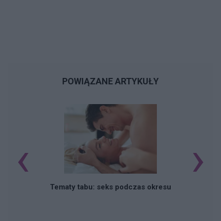
POWIĄZANE ARTYKUŁY
‹
›
O
Tematy tabu: seks podczas okresu