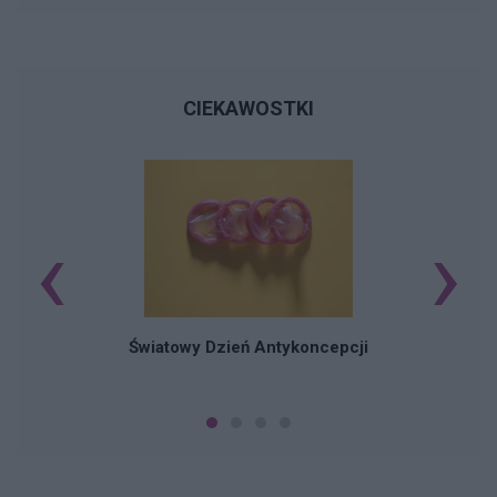
CIEKAWOSTKI
‹
›
Ś
Światowy Dzień Antykoncepcji