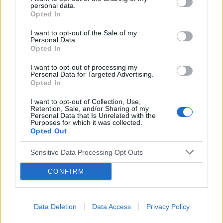
personal data.
gość
Opted In
I want to opt-out of the Sale of my
Wysypka
Personal Data.
Opted In
Witam, od kilku dni borykam się ze swędzeniem,
pieczeniem podczas oddawania moczu. Dziś
I want to opt-out of processing my
postanowiłam tam zerknąć i sytuacja wygląda
Personal Data for Targeted Advertising.
Forum:
Ginekologia - specjalista radzi, dla
Opted In
tak jak na zdjęciu. Czy może ktoś wie, co to
pacjentki
może być?
I want to opt-out of Collection, Use,
Retention, Sale, and/or Sharing of my
Personal Data that Is Unrelated with the
Purposes for which it was collected.
Opted Out
gość
Sensitive Data Processing Opt Outs
CONFIRM
Brak miesiączki
Jestem po poronieniu i brałam profilaktycznie
doxycycline i w tym samym miesiącu dostalam
Data Deletion
Data Access
Privacy Policy
zapalenie pęcherza moczowego i brałam też
Forum:
Ginekologia - forum dla rodziny i
furaginum i witaminę c , nie dostałam okresu od