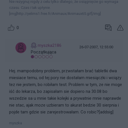
Nie rezygnuj nigdy z celu tylko dlatego, że osiągnięcie go wymaga
czasu. Czas i tak upłynie.
[img]http://yelims1.free.fr/Animaux/Animaux65.gif[/img]
0
myszka2186
26-07-2007, 12:55:00
Początkująca
Hej. mampodobny problem, przwstałam brać tabletki dwa
miesiace temu, od tej pory nie dostałam miesiączki i wciązy
tez nie jestem, bo robiłam test. Problem w tym, ze nie moge
iść do lekarza, bo zapisałam sie dopiero na 30.08 bo
wszedzie sa u mnie takie kolejki a prywatnie mnie naprawde
nie stac, ajak moze uzbieram to akurat bedzie 30 sierpnia i
pojde tam gdzie sie zarejestrowałam. Co robic?[addsig]
myszka