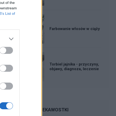
out of the
 downstream
B’s List of
Farbowanie włosów w ciąży
Torbiel jajnika - przyczyny,
objawy, diagnoza, leczenie
CIEKAWOSTKI