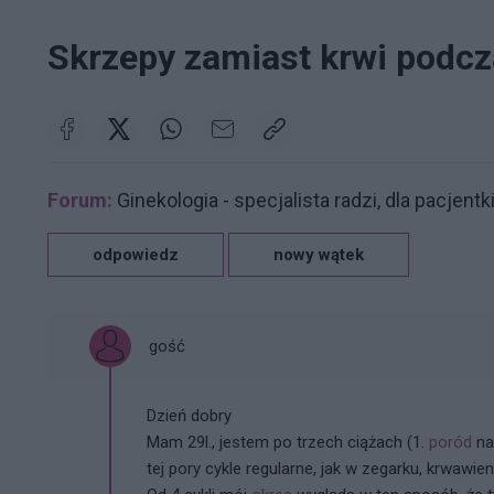
Skrzepy zamiast krwi podc
Forum:
Ginekologia - specjalista radzi, dla pacjentk
odpowiedz
nowy wątek
gość
Dzień dobry
Mam 29l., jestem po trzech ciążach (1.
poród
nat
tej pory cykle regularne, jak w zegarku, krwawie