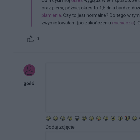
Od 4 cykli mój
okres
wygląda w ten sposób, że t
oraz piersi, później okres to 1,5 dnia bardzo d
plamienia
. Czy to jest normalne? Do tego w tym
zwymiotowałam (po zakończeniu
miesiączki
).
0
gość
Dodaj zdjęcie: