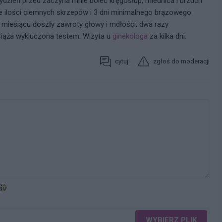
ydzień przed zaczyna mnie boleć kręgosłup, miednica i brzuch
uże ilości ciemnych skrzepów i 3 dni minimalnego brązowego
 miesiącu doszły zawroty głowy i mdłości, dwa razy
 Ciąża wykluczona testem. Wizyta u
ginekologa
za kilka dni.
cytuj
zgłoś do moderacji
WYBIERZ PLIK