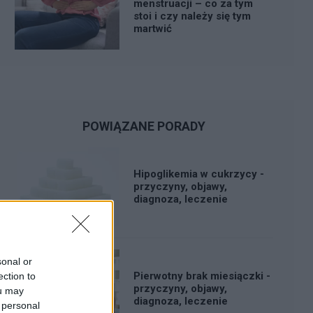
menstruacji – co za tym
stoi i czy należy się tym
martwić
POWIĄZANE PORADY
Hipoglikemia w cukrzycy -
przyczyny, objawy,
diagnoza, leczenie
sonal or
Pierwotny brak miesiączki -
ection to
przyczyny, objawy,
ou may
diagnoza, leczenie
 personal