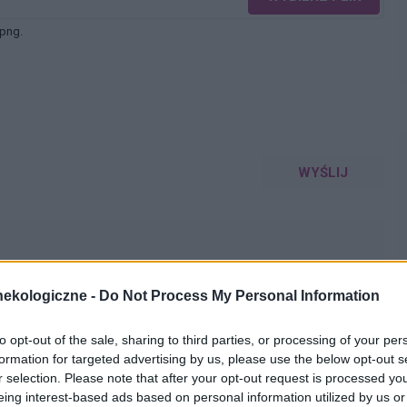
 png.
WYŚLIJ
ekologiczne -
Do Not Process My Personal Information
to opt-out of the sale, sharing to third parties, or processing of your per
o. W maju myślałam że dostałam pierwszej miesiączki
formation for targeted advertising by us, please use the below opt-out s
k na okres. Przypominało to bardziej takie plamienie i to
r selection. Please note that after your opt-out request is processed y
nobrązowy śluz który jednego dnia był a na drugi dzień
eing interest-based ads based on personal information utilized by us or
pacjentki
z trwa 3 dni a raz 6 jak przy miesiączce. Czy to normalne ?