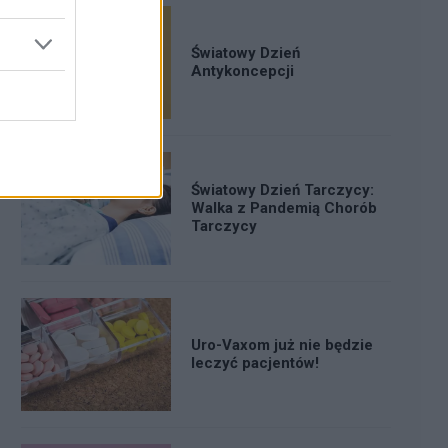
Światowy Dzień
Antykoncepcji
Światowy Dzień Tarczycy:
Walka z Pandemią Chorób
Tarczycy
Uro-Vaxom już nie będzie
leczyć pacjentów!