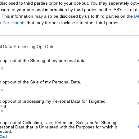
disclosed to third parties prior to your opt-out. You may separately opt-
losure of your personal information by third parties on the IAB’s list of
. This information may also be disclosed by us to third parties on the
IA
Participants
that may further disclose it to other third parties.
nie wczoraj. Pomyliłam się. wczoraj odbyłam stosunek z
” (ella 30mg) i je użyłam. Nie mam kolejnego krążka. do
l Data Processing Opt Outs
a pacjentki
 zrobić teraz 7 dni przerwy i włożyć nowy krążek w
o opt-out of the Sharing of my personal data.
In
o opt-out of the Sale of my Personal Data.
łada, że mam zabieg a pojawiła mi się miesiączka. Czy
In
yklu można wykonać zabieg?
pacjentki
to opt-out of processing my Personal Data for Targeted
ing.
In
o opt-out of Collection, Use, Retention, Sale, and/or Sharing
ersonal Data that Is Unrelated with the Purposes for which it
lected.
k w sobotę dostałam krwawienie z odstawienia i trwało
Out
nowe opakowanie tabletek pierwsza wzięłam prawidłowo