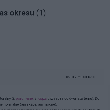
zas okresu
(1)
i
05-03-2021, 08:15:38
uralny, 2.
poronienie
, 3.
ciąża
bliźniacza cc dwa lata temu). Do
nie normalne (ani skąpe, ani mocne).