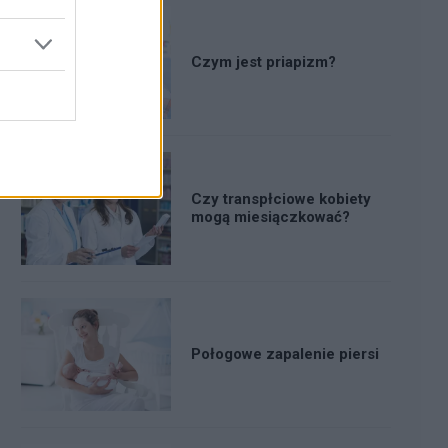
Czym jest priapizm?
Czy transpłciowe kobiety
mogą miesiączkować?
Połogowe zapalenie piersi