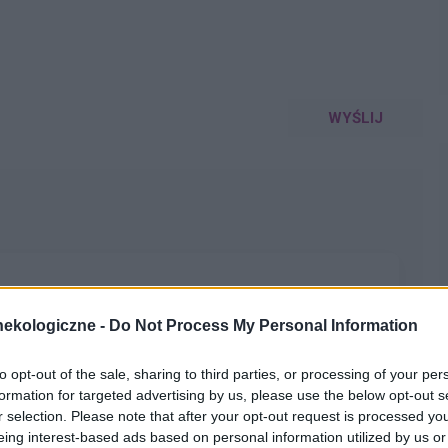
WYŚLIJ
ekologiczne -
Do Not Process My Personal Information
mować tabletki mimo iż jestem 2 tygodnie
 czy dzień ma znaczenia kiedy przyjęłam pierwszą tabletkę ?
pacjentki
to opt-out of the sale, sharing to third parties, or processing of your per
formation for targeted advertising by us, please use the below opt-out s
r selection. Please note that after your opt-out request is processed y
eing interest-based ads based on personal information utilized by us or