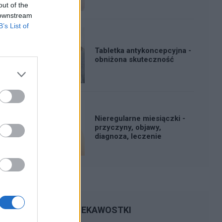
out of the
 downstream
B’s List of
Tabletka antykoncepcyjna -
obniżona skuteczność
Nieregularne miesiączki -
przyczyny, objawy,
diagnoza, leczenie
CIEKAWOSTKI