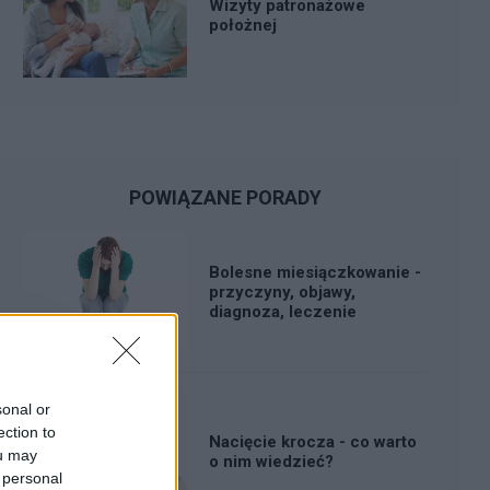
Wizyty patronażowe
położnej
POWIĄZANE PORADY
Bolesne miesiączkowanie -
przyczyny, objawy,
diagnoza, leczenie
sonal or
ection to
Nacięcie krocza - co warto
ou may
o nim wiedzieć?
 personal