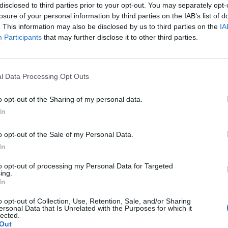
disclosed to third parties prior to your opt-out. You may separately opt-
losure of your personal information by third parties on the IAB’s list of
łada, że mam zabieg a pojawiła mi się miesiączka. Czy
. This information may also be disclosed by us to third parties on the
IA
yklu można wykonać zabieg?
Participants
that may further disclose it to other third parties.
pacjentki
l Data Processing Opt Outs
 ochoty na seks. To nie jest raczej normalne co nie? :(
o opt-out of the Sharing of my personal data.
głby dla mnie istnieć. Robię to z uwagi na męża. Udaję
In
e ale nic nie wróciło do normy ( przestałam brać kilka
pacjentki
zej powinno się uregulować co nie? ).
o opt-out of the Sale of my Personal Data.
In
to opt-out of processing my Personal Data for Targeted
ing.
e brodawki szczególnie po nocy.Moze jakaś masc ?
In
o opt-out of Collection, Use, Retention, Sale, and/or Sharing
ersonal Data that Is Unrelated with the Purposes for which it
lected.
Out