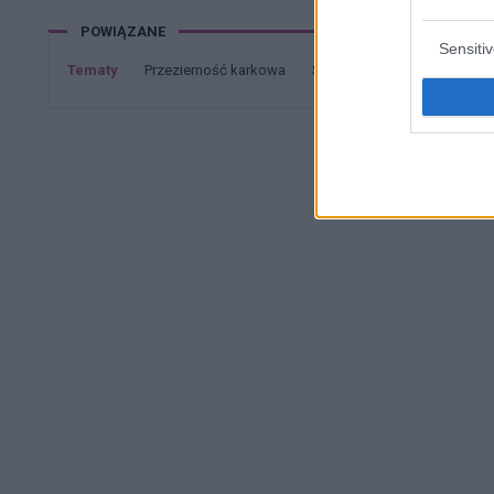
POWIĄZANE
Sensiti
Tematy
przezierność karkowa
spirala
embolizacja mię