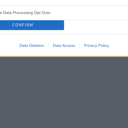
ve Data Processing Opt Outs
śniaków macicy
ropień gruczołu bartholina
opryszczka
CONFIRM
Data Deletion
Data Access
Privacy Policy