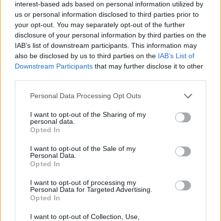
interest-based ads based on personal information utilized by
gość
us or personal information disclosed to third parties prior to
your opt-out. You may separately opt-out of the further
disclosure of your personal information by third parties on the
antykoncepcja
IAB’s list of downstream participants. This information may
Szanowni Państwo :) a w szczególności
also be disclosed by us to third parties on the
IAB’s List of
doświadczone Panie i lekarze :) Zwracam się
Downstream Participants
that may further disclose it to other
tutaj z prośbą o pomoc i podpowiedź, bo mam
third parties.
Forum:
Zdrowie kobiety
różne myśli i po kolejnym opakowaniu tabletek
antykoncepcyjnych już nie wiem co mam robić..
Personal Data Processing Opt Outs
Półtora roku temu zaczęłam przyjmować
I want to opt-out of the Sharing of my
tabletki Yaz, żeby zatamować krwawienie, które
personal data.
ciągnęło się od dwóch miesięcy, ale niestety Yaz
Opted In
gość
spowodował jeszcze gorsze krwawienie, więc
I want to opt-out of the Sale of my
zrobiono mi testy hormonalne, wyszło, ze mam
Personal Data.
zawyżony testosteron i narasta mi
Pomocy dziewczyny
Opted In
endometrium, więc dobrano mi tabletki Atywia
Cześć, potrzebuję porady. Ostatnio miałam
Daily, które przyjmowałam około roku, działały
I want to opt-out of processing my
jeden dzień stanu podgorączkowego, który
Personal Data for Targeted Advertising.
super, miałam mniejsze krwawienia, ale
następnego dnia minął, ale potem pojawiły się
Opted In
wpływały na emocje, jednak wszystko do
Forum:
Wstydliwe dolegliwości
dziwne objawy intymne. Czuję ściągnięcie i
opanowania w tym temacie. Niestety po około
I want to opt-out of Collection, Use,
wrażenie „zdartej skóry” wewnątrz pochwy oraz