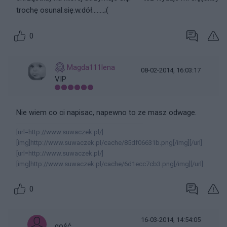
trochę osunal.się.w.dół........;(
0
Magda111lena
08-02-2014, 16:03:17
VIP
Nie wiem co ci napisac, napewno to ze masz odwage.
[url=http://www.suwaczek.pl/]
[img]http://www.suwaczek.pl/cache/85df06631b.png[/img][/url]
[url=http://www.suwaczek.pl/]
[img]http://www.suwaczek.pl/cache/6d1ecc7cb3.png[/img][/url]
0
16-03-2014, 14:54:05
gość