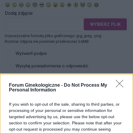
Dodaj zdjęcie:
WYBIERZ PLIK
Dopuszczalne formaty pliku graficznego: jpg, jpeg , png.
Rozmiar zdjęcia nie powinien przekraczać 0.6MB.
Wyświetl podpis
Wysyłaj powiadomienia o odpowiedzi
WYŚLIJ
Forum Ginekologiczne -
Do Not Process My
Personal Information
If you wish to opt-out of the sale, sharing to third parties, or
ZOBACZ INNE DYSKUSJE
processing of your personal or sensitive information for
targeted advertising by us, please use the below opt-out
section to confirm your selection. Please note that after your
opt-out request is processed you may continue seeing