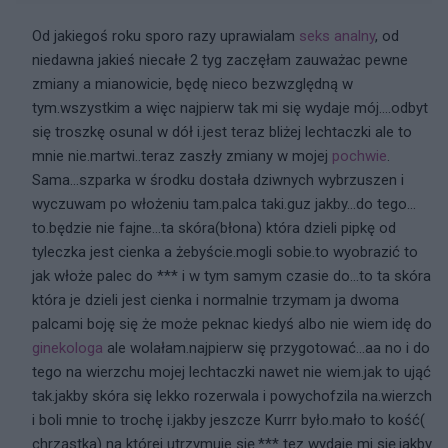
Od jakiegoś roku sporo razy uprawialam
seks analny
, od
niedawna jakieś niecałe 2 tyg zaczęłam zauważac pewne
zmiany a mianowicie, będę nieco bezwzględną w
tym.wszystkim a więc najpierw tak mi się wydaje mój....odbyt
się troszkę osunal w dół i.jest teraz bliżej lechtaczki ale to
mnie nie.martwi..teraz zaszły zmiany w mojej
pochwie
.
Sama...szparka w środku dostała dziwnych wybrzuszen i
wyczuwam po włożeniu tam.palca taki.guz jakby...do tego...
to.będzie nie fajne...ta skóra(błona) która dzieli pipkę od
tyleczka jest cienka a żebyście.mogli sobie.to wyobrazić to
jak włoże palec do *** i w tym samym czasie do...to ta skóra
która je dzieli jest cienka i normalnie trzymam ja dwoma
palcami boję się że może peknac kiedyś albo nie wiem idę do
ginekologa
ale wolałam.najpierw się przygotować...aa no i do
tego na wierzchu mojej lechtaczki nawet nie wiem.jak to ująć
tak.jakby skóra się lekko rozerwala i powychofzila na.wierzch
i boli mnie to trochę i.jakby jeszcze Kurrr było.mało to kość(
chrząstka) na której utrzymuje się.*** tez wydaje mi się.jakby