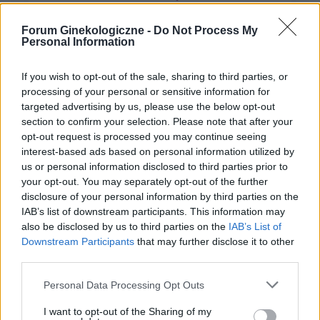
Jestem po poronieniu i brałam profilaktycznie
doxycycline i w tym samym miesiącu dostalam
Forum Ginekologiczne -
Do Not Process My
Personal Information
zapalenie pęcherza moczowego i brałam też
Forum:
Ginekologia - forum dla rodziny i
furaginum i witaminę c , nie dostałam okresu od
pacjentki
10 dni ,ciąża wykluczona beta HCG
If you wish to opt-out of the sale, sharing to third parties, or
przedwczoraj 0,2 a na wizycie u ginekologa
processing of your personal or sensitive information for
targeted advertising by us, please use the below opt-out
usłyszałam tylko że on nic tu nie widzi i że
section to confirm your selection. Please note that after your
endometrium bardzo cieniutkie .moje pytanie
opt-out request is processed you may continue seeing
czy okres powinien przyjść w tym miesiącu czy
gość
interest-based ads based on personal information utilized by
to coś poważniejszego ?
us or personal information disclosed to third parties prior to
your opt-out. You may separately opt-out of the further
Test beta hcg kiedy?
disclosure of your personal information by third parties on the
Witam, chciałabym sprawdzić czy nie zaszłam
IAB’s list of downstream participants. This information may
w ciążę. Mam nieregularne cykle więc nie mogę
also be disclosed by us to third parties on the
IAB’s List of
stwierdzić czy doszło do owulacji, jestem w 22
Downstream Participants
that may further disclose it to other
Forum:
Ginekologia - forum dla rodziny i
dniu cyklu czy zrobienie takiego testu w tym
third parties.
pacjentki
czasie da mi prawdziwy wynik żeby się nie
Personal Data Processing Opt Outs
stresować na zapas czy w jakim czasie zrobić
taki test?
I want to opt-out of the Sharing of my