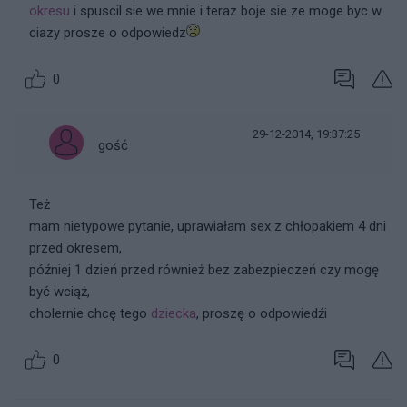
okresu
i spuscil sie we mnie i teraz boje sie ze moge byc w
ciazy prosze o odpowiedz
0
29-12-2014, 19:37:25
gość
Też
mam nietypowe pytanie, uprawiałam sex z chłopakiem 4 dni
przed okresem,
później 1 dzień przed również bez zabezpieczeń czy mogę
być wciąż,
cholernie chcę tego
dziecka
, proszę o odpowiedźi
0