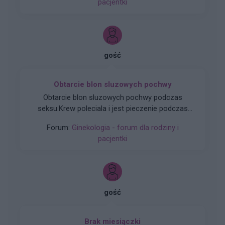
pacjentki
okresu nie wywołały. Plastry odklejały się.
Miałam wykonane badania hormonalne i
wyszedł bardzo niski poziom estrogenow. Około
14. Co teraz?
gość
Obtarcie blon sluzowych pochwy
Obtarcie blon sluzowych pochwy podczas
seksu.Krew poleciala i jest pieczenie podczas
sikania i napuchniete .Jaka masc albo zel
Forum:
Ginekologia - forum dla rodziny i
pomoze na ta dolegliwość?.
pacjentki
gość
Brak miesiączki