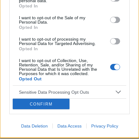
personal data.
POWIĄZANE
Opted In
Tematy
przezierność karkowa
spirala
I want to opt-out of the Sale of my
Personal Data.
embolizacja mięśniaków macicy
Opted In
ropień gruczołu bartholina
opryszczka
I want to opt-out of processing my
Personal Data for Targeted Advertising.
Opted In
Reklama:
I want to opt-out of Collection, Use,
Retention, Sale, and/or Sharing of my
Personal Data that Is Unrelated with the
Purposes for which it was collected.
Opted Out
Sensitive Data Processing Opt Outs
CONFIRM
Data Deletion
Data Access
Privacy Policy