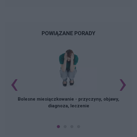
POWIĄZANE PORADY
‹
›
N
Bolesne miesiączkowanie - przyczyny, objawy,
diagnoza, leczenie