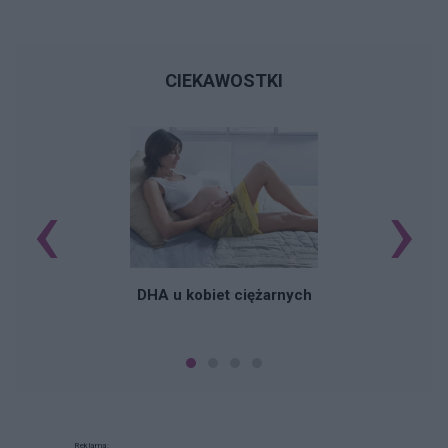
CIEKAWOSTKI
‹
›
K
DHA u kobiet ciężarnych
Reklama: