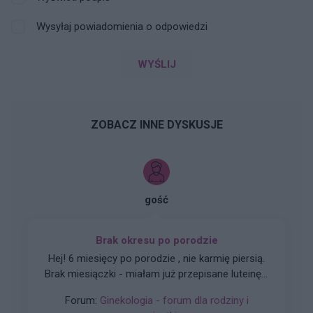
Wysyłaj powiadomienia o odpowiedzi
WYŚLIJ
ZOBACZ INNE DYSKUSJE
gość
Brak okresu po porodzie
Hej! 6 miesięcy po porodzie , nie karmię piersią.
Brak miesiączki - miałam już przepisane luteinę l,
która nie wywołała okresu a następnie plastry
Forum:
Ginekologia - forum dla rodziny i
systen 50 i ponownie luteinę, które również