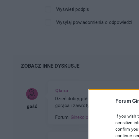
Wyświetl podpis
Wysyłaj powiadomienia o odpowiedzi
ZOBACZ INNE DYSKUSJE
Qlaira
Dzień dobry, pół roku temu przyjmowałam tabletki Qlaira ,jednak przerwałam niestety uderzenia
Forum Gin
gorąca i zawroty głowy wróciły . Zaczęłam znowu przyj
gość
po okresie ,dziś wezmę 5 tabletkę
If you wish 
Forum:
Ginekologia - forum dla rodziny i 
sensitive in
confirm you
continue se