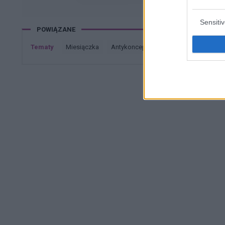
moze cos o nim wiecej sie wypowiedzieć
Sensiti
POWIĄZANE
Tematy
miesiączka
antykoncepcja
ginekologia
cią