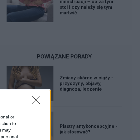
menstruacji – co za tym
stoi i czy należy się tym
martwić
POWIĄZANE PORADY
Zmiany skórne w ciąży -
przyczyny, objawy,
diagnoza, leczenie
sonal or
ection to
Plastry antykoncepcyjne -
ou may
jak stosować?
 personal