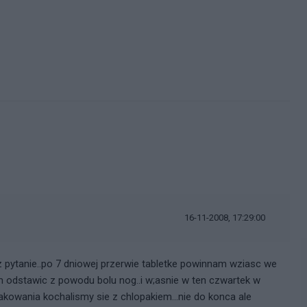
i
16-11-2008, 17:29:00
az pytanie..po 7 dniowej przerwie tabletke powinnam wziasc we
m odstawic z powodu bolu nog..i w;asnie w ten czwartek w
kowania kochalismy sie z chlopakiem...nie do konca ale