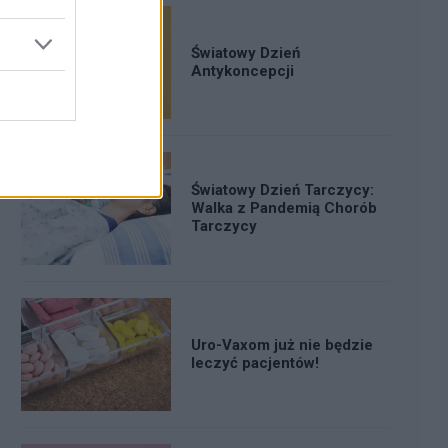
Światowy Dzień
Antykoncepcji
Światowy Dzień Tarczycy:
Walka z Pandemią Chorób
Tarczycy
Uro-Vaxom już nie będzie
leczyć pacjentów!