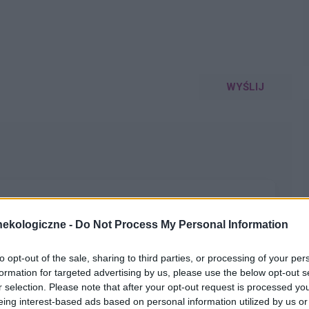
WYŚLIJ
ekologiczne -
Do Not Process My Personal Information
mować tabletki mimo iż jestem 2 tygodnie
 czy dzień ma znaczenia kiedy przyjęłam pierwszą tabletkę ?
to opt-out of the sale, sharing to third parties, or processing of your per
pacjentki
formation for targeted advertising by us, please use the below opt-out s
r selection. Please note that after your opt-out request is processed y
eing interest-based ads based on personal information utilized by us or