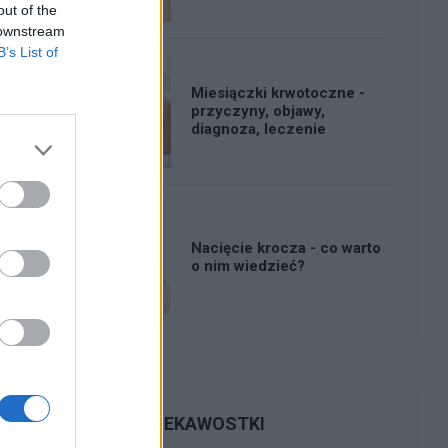
out of the
 downstream
B’s List of
Miesiączki krwotoczne -
przyczyny, objawy,
diagnoza, leczenie
Nacięcie krocza - co warto
o nim wiedzieć?
CIEKAWOSTKI