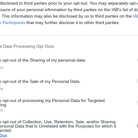
disclosed to third parties prior to your opt-out. You may separately opt-
losure of your personal information by third parties on the IAB’s list of
o. W maju myślałam że dostałam pierwszej miesiączki
. This information may also be disclosed by us to third parties on the
IA
k na okres. Przypominało to bardziej takie plamienie i to
Participants
that may further disclose it to other third parties.
nobrązowy śluz który jednego dnia był a na drugi dzień
pacjentki
z trwa 3 dni a raz 6 jak przy miesiączce. Czy to normalne ?
l Data Processing Opt Outs
o opt-out of the Sharing of my personal data.
chwy myślę że to macica nie mogę utrzymać moczu czy
In
pacjentki
o opt-out of the Sale of my Personal Data.
In
to opt-out of processing my Personal Data for Targeted
ing.
In
magałam sie prawie dwa lata. Po długich leczeniach
oblem pozostał, czuję ciągły dyskomfort oraz mam
o opt-out of Collection, Use, Retention, Sale, and/or Sharing
owych. Posiewy są czyste. Lekarka chciałaby wykonac u
ersonal Data that Is Unrelated with the Purposes for which it
pacjentki
lected.
a. Może któraś z Was miala wykonywany tali zabieg i
Out