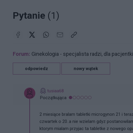
Pytanie
(1)
Forum:
Ginekologia - specjalista radzi, dla pacjentk
odpowiedz
nowy wątek
tusiaa68
Początkująca
2 miesiące bralam tabletki microgynon 21 i ter
czwartek o 20..a nie wzielam gdyz postanowila
ktorym mialam przyjac ta tabletke z nowego opa