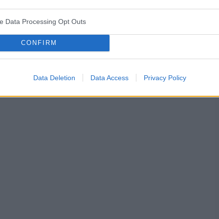
. Będę wdzięczna za wszelkie informacje
ve Data Processing Opt Outs
CONFIRM
ża
test ciążowy
okres
Data Deletion
Data Access
Privacy Policy