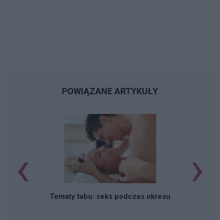
POWIĄZANE ARTYKUŁY
‹
›
O
Tematy tabu: seks podczas okresu