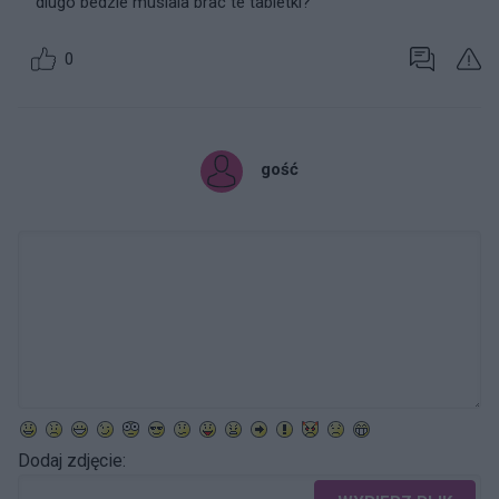
dlugo bedzie musiala brac te tabletki?
0
gość
Dodaj zdjęcie: