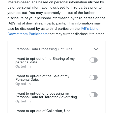
interest-based ads based on personal information utilized by
us or personal information disclosed to third parties prior to
olok
your opt-out. You may separately opt-out of the further
disclosure of your personal information by third parties on the
IAB’s list of downstream participants. This information may
Tabletka dzień po ellaone
also be disclosed by us to third parties on the
IAB’s List of
Cześć, 18.06.2026. Miałam stosunek z
Downstream Participants
that may further disclose it to other
partnerem bez zabezpieczenia. Po 10h wzięłam
third parties.
tabletkę Ellaone. Pierwszy dzień ostatniej
Forum:
Ginekologia - specjalista radzi, dla
miesiączki to 25/26 maja. Zwykle mam okres
Personal Data Processing Opt Outs
pacjentki
5dni. Cykl 28 dni. Za 2 dni powinnam dostać
I want to opt-out of the Sharing of my
okres. Aplikacja pokazuje że stosunek był w dni
personal data.
niepłodne. Czy jest spora szansa na ciążę,
Opted In
bardzo się stresuje
I want to opt-out of the Sale of my
gość
Personal Data.
Opted In
Brak miesiączki
I want to opt-out of processing my
Personal Data for Targeted Advertising.
Jestem po poronieniu i brałam profilaktycznie
Opted In
doxycycline i w tym samym miesiącu dostalam
I want to opt-out of Collection, Use,
zapalenie pęcherza moczowego i brałam też