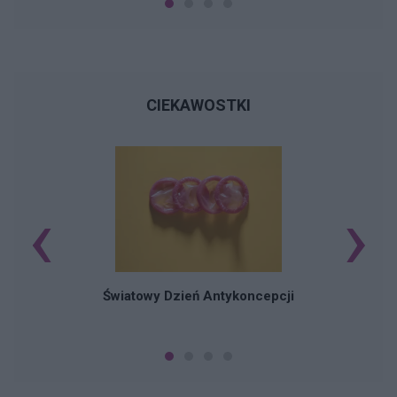
CIEKAWOSTKI
‹
›
Ś
Światowy Dzień Antykoncepcji