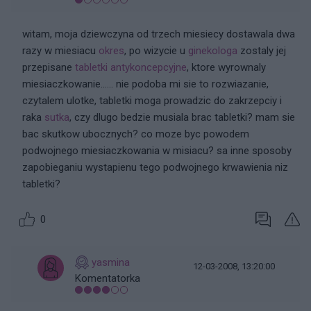
witam, moja dziewczyna od trzech miesiecy dostawala dwa
razy w miesiacu
okres
, po wizycie u
ginekologa
zostaly jej
przepisane
tabletki antykoncepcyjne
, ktore wyrownaly
miesiaczkowanie...... nie podoba mi sie to rozwiazanie,
czytalem ulotke, tabletki moga prowadzic do zakrzepciy i
raka
sutka
, czy dlugo bedzie musiala brac tabletki? mam sie
bac skutkow ubocznych? co moze byc powodem
podwojnego miesiaczkowania w misiacu? sa inne sposoby
zapobieganiu wystapienu tego podwojnego krwawienia niz
tabletki?
0
yasmina
12-03-2008, 13:20:00
Komentatorka