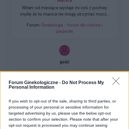
Macica
Witam od miesiąca wystaje mi coś z pochwy
myślę że to macica nie mogę utrzymać moczu
czy będzie konieczny zabieg
Forum:
Ginekologia - forum dla rodziny i
pacjentki
gość
Qlaira
Forum Ginekologiczne -
Do Not Process My
Co robić ? Zapomniałam tabletki qlaira w 6 dniu.
Personal Information
Stosunek był dwa dni wcześniej. Przyjęłam
jednocześnie dwie tabletki z 6 i 7 dnia. Czy
If you wish to opt-out of the sale, sharing to third parties, or
Forum:
Ginekologia - specjalista radzi, dla
mogłam zajść w ciążę???
processing of your personal or sensitive information for
pacjentki
targeted advertising by us, please use the below opt-out
section to confirm your selection. Please note that after your
opt-out request is processed you may continue seeing