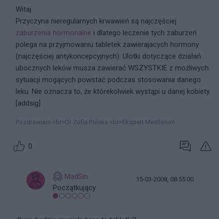
Witaj
Przyczyna nieregularnych krwawień są najczęściej
zaburzenia hormonalne
i dlatego leczenie tych zaburzeń
polega na przyjmowaniu tabletek zawierajacych hormony
(najczęściej antykoncepcyjnych). Ulotki dotyczące działań
ubocznych leków musza zawierać WSZYSTKIE z możliwych
sytuacji mogących powstać podczas stosowania danego
leku. Nie oznacza to, że którekolwiek wystąpi u danej kobiety.
[addsig]
Pozdrawiam <br>Dr Zofia Polska <br>Ekspert Medforum
0
MadSin
15-03-2008, 08:55:00
Początkujący