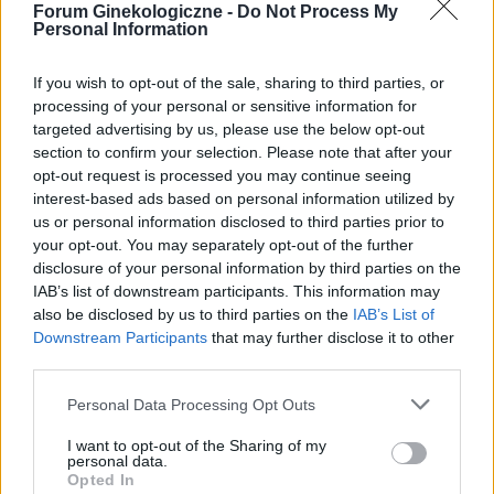
pacjentki
Forum Ginekologiczne -
Do Not Process My
takie plamienie i to nie żywą różową Kris ze
Personal Information
śluzem lecz czarnobrązowy śluz który jednego
dnia był a na drugi dzień było czysto. I robi się
If you wish to opt-out of the sale, sharing to third parties, or
mi tak co 2 tyg raz trwa 3 dni a raz 6 jak przy
processing of your personal or sensitive information for
miesiączce. Czy to normalne ?
gość
targeted advertising by us, please use the below opt-out
section to confirm your selection. Please note that after your
opt-out request is processed you may continue seeing
Histeroskopia
interest-based ads based on personal information utilized by
Mam planowany zabieg histeroskopii od kilku
us or personal information disclosed to third parties prior to
miesięcy. Ze względu na problemy hormonalne
your opt-out. You may separately opt-out of the further
mam nieregularne miesiaczki. Tak się składa, że
disclosure of your personal information by third parties on the
Forum:
Ginekologia - forum dla rodziny i
mam zabieg a pojawiła mi się miesiączka. Czy
IAB’s list of downstream participants. This information may
pacjentki
podczas lekkich plamień na początku cyklu
also be disclosed by us to third parties on the
IAB’s List of
można wykonać zabieg?
Downstream Participants
that may further disclose it to other
third parties.
Personal Data Processing Opt Outs
olok
I want to opt-out of the Sharing of my
personal data.
Opted In
Tabletka dzień po ellaone