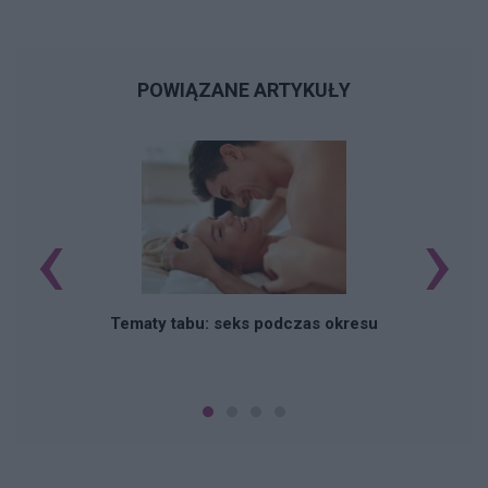
POWIĄZANE ARTYKUŁY
‹
›
O
Tematy tabu: seks podczas okresu