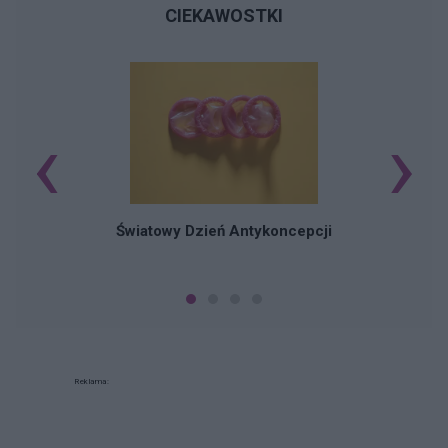
CIEKAWOSTKI
‹
›
Ś
Światowy Dzień Antykoncepcji
Reklama: