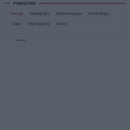
POWIĄZANE
Tematy
miesiączka
antykoncepcja
ginekologia
ciąża
test ciążowy
okres
Reklama: