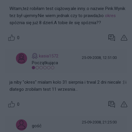
Witam,też robiłam test ciążowy.ale inny..o nazwie Pink.Wynik
tez był ujemny.Nie wiem jednak czy to prawda,bo
okres
spóznia się już 8 dzień.A tobie ile się spóznia??
0
kasia1572
25-09-2008, 12:51:00
Początkująca
ja niby "okres" mialam kolo 31 sierpnia i trwal 2 dni niecale :| i
dlatego zrobilam test 11 wrzesnia...
0
25-09-2008, 21:25:00
gość