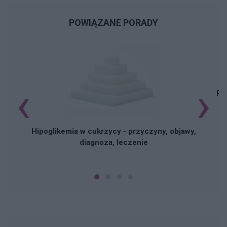
POWIĄZANE PORADY
‹
›
Pi
Hipoglikemia w cukrzycy - przyczyny, objawy,
diagnoza, leczenie