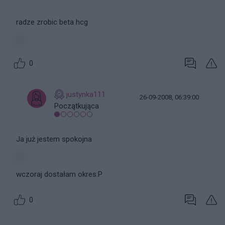
radze zrobic beta hcg
0
justynka111
26-09-2008, 06:39:00
Początkująca
Ja już jestem spokojna
wczoraj dostałam okres:P
0