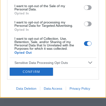
Cześć, 18.06.2026. Miałam stosunek z
I want to opt-out of the Sale of my
Personal Data.
partnerem bez zabezpieczenia. Po 10h wzięłam
Opted In
tabletkę Ellaone. Pierwszy dzień ostatniej
Forum:
Ginekologia - specjalista radzi, dla
miesiączki to 25/26 maja. Zwykle mam okres
I want to opt-out of processing my
pacjentki
5dni. Cykl 28 dni. Za 2 dni powinnam dostać
Personal Data for Targeted Advertising.
Opted In
okres. Aplikacja pokazuje że stosunek był w dni
niepłodne. Czy jest spora szansa na ciążę,
I want to opt-out of Collection, Use,
bardzo się stresuje
Retention, Sale, and/or Sharing of my
Personal Data that Is Unrelated with the
Purposes for which it was collected.
gość
Opted Out
Sensitive Data Processing Opt Outs
Obtarcie blon sluzowych pochwy
Obtarcie blon sluzowych pochwy podczas
CONFIRM
seksu.Krew poleciala i jest pieczenie podczas
sikania i napuchniete .Jaka masc albo zel
Forum:
Ginekologia - forum dla rodziny i
pomoze na ta dolegliwość?.
pacjentki
Data Deletion
Data Access
Privacy Policy