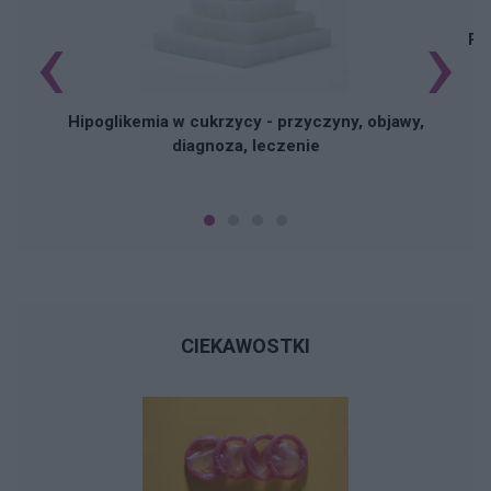
‹
›
Pi
Hipoglikemia w cukrzycy - przyczyny, objawy,
diagnoza, leczenie
CIEKAWOSTKI