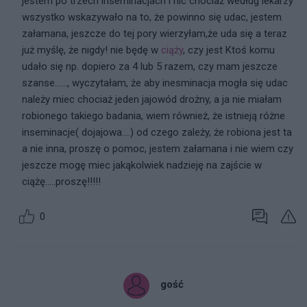
jestem po trzech inseminacjach i nic chociaż według lekarzy
wszystko wskazywało na to, że powinno się udac, jestem
załamana, jeszcze do tej pory wierzyłam,że uda się a teraz
już myślę, że nigdy! nie będę w
ciąży
, czy jest Ktoś komu
udało się np. dopiero za 4 lub 5 razem, czy mam jeszcze
szanse......, wyczytałam, że aby inesminacja mogła się udac
należy miec chociaż jeden jajowód drożny, a ja nie miałam
robionego takiego badania, wiem również, że istnieją różne
inseminacje( dojajowa....) od czego zależy, że robiona jest ta
a nie inna, proszę o pomoc, jestem załamana i nie wiem czy
jeszcze mogę miec jakąkolwiek nadzieję na zajście w
ciążę.....proszę!!!!!
0
gość