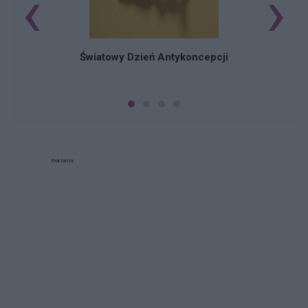
‹
›
Ś
Światowy Dzień Antykoncepcji
Reklama: