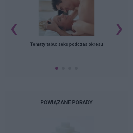
‹
›
O
Tematy tabu: seks podczas okresu
POWIĄZANE PORADY