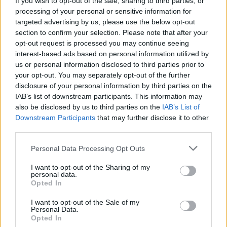
If you wish to opt-out of the sale, sharing to third parties, or
chłodna woda pomaga. Dodam , trwa to tak od
processing of your personal or sensitive information for
około 2 miesięcy. Co w takiej sytuacji może
targeted advertising by us, please use the below opt-out
pomóc. ?
section to confirm your selection. Please note that after your
gość
opt-out request is processed you may continue seeing
interest-based ads based on personal information utilized by
us or personal information disclosed to third parties prior to
Witam co to może być ?
your opt-out. You may separately opt-out of the further
Zaczęło swędzieć i zobaczyłam to
disclosure of your personal information by third parties on the
IAB’s list of downstream participants. This information may
Forum:
Ginekologia - specjalista radzi, dla
also be disclosed by us to third parties on the
IAB’s List of
pacjentki
Downstream Participants
that may further disclose it to other
third parties.
Personal Data Processing Opt Outs
POWIĄZANE
I want to opt-out of the Sharing of my
personal data.
Tematy
miesiączka
antykoncepcja
ginekologia
Opted In
ciąża
test ciążowy
okres
I want to opt-out of the Sale of my
Personal Data.
Opted In
Reklama: