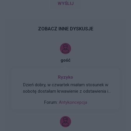
WYŚLIJ
ZOBACZ INNE DYSKUSJE
gość
Ryzyko
Dzień dobry, w czwartek miałam stosunek w
sobotę dostałam krwawienie z odstawienia i
trwało do poniedziałku. W niedzielę zaczęłam
Forum:
Antykoncepcja
nowe opakowanie tabletek pierwsza wzięłam
prawidłowo drogiej w poniedziałek zapomniałam
a we wtorek jak się zorientowałam to wzięłam
dwie. Moje pytanie brzmi jakie jest ryzyko ciąży
w tym przypadku biorąc pod uwagę ten