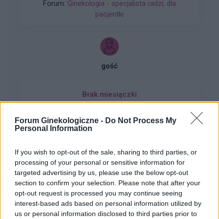
Forum:
Ginekologia - specjalista radzi, dla
pacjentki
gość
Brak miesiączki
Jestem po poronieniu i brałam profilaktycznie
doxycycline i w tym samym miesiącu dostalam
Forum Ginekologiczne -
Do Not Process My
Personal Information
zapalenie pęcherza moczowego i brałam też
Forum:
Ginekologia - forum dla rodziny i
furaginum i witaminę c , nie dostałam okresu od
pacjentki
10 dni ,ciąża wykluczona beta HCG
If you wish to opt-out of the sale, sharing to third parties, or
przedwczoraj 0,2 a na wizycie u ginekologa
processing of your personal or sensitive information for
usłyszałam tylko że on nic tu nie widzi i że
targeted advertising by us, please use the below opt-out
endometrium bardzo cieniutkie .moje pytanie
section to confirm your selection. Please note that after your
czy okres powinien przyjść w tym miesiącu czy
opt-out request is processed you may continue seeing
gość
interest-based ads based on personal information utilized by
to coś poważniejszego ?
us or personal information disclosed to third parties prior to