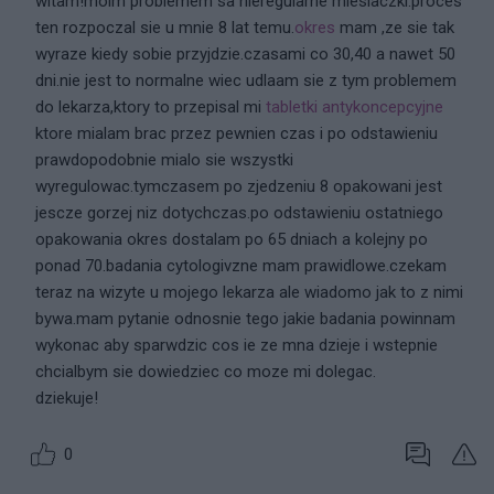
witam!moim problemem sa nieregularne miesiaczki.proces
ten rozpoczal sie u mnie 8 lat temu.
okres
mam ,ze sie tak
wyraze kiedy sobie przyjdzie.czasami co 30,40 a nawet 50
dni.nie jest to normalne wiec udlaam sie z tym problemem
do lekarza,ktory to przepisal mi
tabletki antykoncepcyjne
ktore mialam brac przez pewnien czas i po odstawieniu
prawdopodobnie mialo sie wszystki
wyregulowac.tymczasem po zjedzeniu 8 opakowani jest
jescze gorzej niz dotychczas.po odstawieniu ostatniego
opakowania okres dostalam po 65 dniach a kolejny po
ponad 70.badania cytologivzne mam prawidlowe.czekam
teraz na wizyte u mojego lekarza ale wiadomo jak to z nimi
bywa.mam pytanie odnosnie tego jakie badania powinnam
wykonac aby sparwdzic cos ie ze mna dzieje i wstepnie
chcialbym sie dowiedziec co moze mi dolegac.
dziekuje!
0