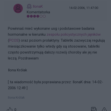
IlonaK
14-02-2006, 11:47:00
Komentatorka
Powinnaś mieć wykonane usg i podstawowe badania
hormonalne w kierunku
zespołu
policystycznych jajników
(
PCOS
) oraz poziom prolaktyny. Tabletki zazwyczaj regulują
miesiączkowanie tylko wtedy gdy są stosowane, tabletki
często powstrzymują dalszy rozwój choroby ale jej nie
leczą. Pozdrawiam
Ilona Królak
[ ta wiadomość była poprawiana przez: IlonaK dnia: 14-02-
2006 12:49 ]
Ilona Królak
0