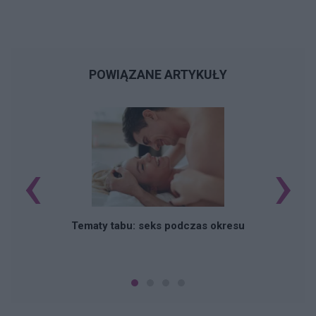
POWIĄZANE ARTYKUŁY
‹
›
O
Tematy tabu: seks podczas okresu