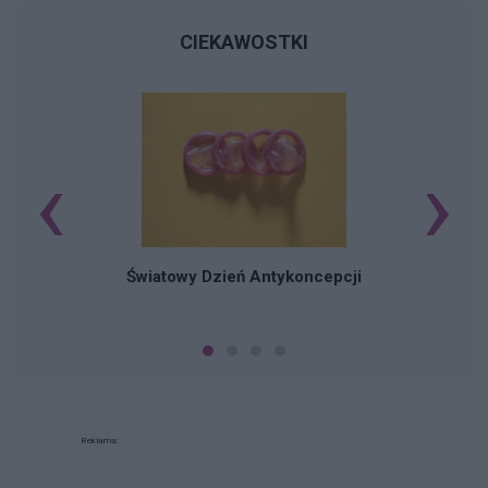
CIEKAWOSTKI
‹
›
Ś
Światowy Dzień Antykoncepcji
Reklama: