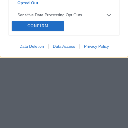
Opted Out
POWIĄZANE
Sensitive Data Processing Opt Outs
Tematy
miesiączka
antykoncepcja
ginekologia
CONFIRM
ciąża
test ciążowy
okres
Data Deletion
Data Access
Privacy Policy
Reklama: