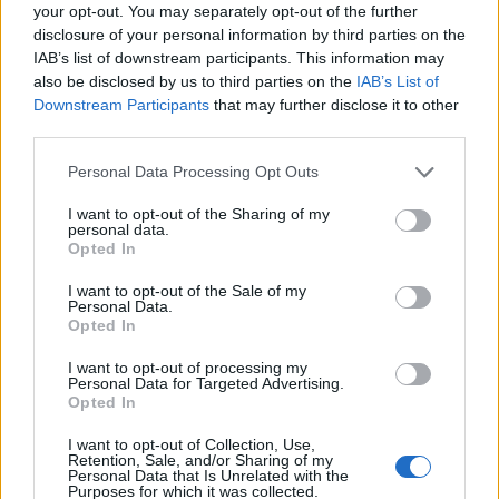
your opt-out. You may separately opt-out of the further
Pytanie
disclosure of your personal information by third parties on the
Wczoraj 28.06) przez pomyłkę usunęłam krążek
IAB’s list of downstream participants. This information may
antykoncepcyjny po 14 dniach. Prawidłowo
also be disclosed by us to third parties on the
IAB’s List of
powinnam usunąć go dopiero 05 lipca, a nie
Downstream Participants
that may further disclose it to other
Forum:
Ginekologia - specjalista radzi, dla
wczoraj. Pomyliłam się. wczoraj odbyłam
third parties.
pacjentki
stosunek z mężem. Kupiłam w Turcji
tabletki”dzień po” (ella 30mg) i je użyłam. Nie
Personal Data Processing Opt Outs
mam kolejnego krążka. do polski wrócę dopiero
I want to opt-out of the Sharing of my
w sobotę. powinnam zrobić teraz 7 dni przerwy i
personal data.
włożyć nowy krążek w następną niedzielę? Czy
Opted In
gość
to będzie ok?
I want to opt-out of the Sale of my
Personal Data.
Qlaira
Opted In
Dzień dobry, pół roku temu przyjmowałam
I want to opt-out of processing my
tabletki Qlaira ,jednak przerwałam niestety
Personal Data for Targeted Advertising.
uderzenia gorąca i zawroty głowy wróciły .
Opted In
Forum:
Ginekologia - forum dla rodziny i
Zaczęłam znowu przyjmować tabletki mimo iż
pacjentki
I want to opt-out of Collection, Use,
jestem 2 tygodnie po okresie ,dziś wezmę 5
Retention, Sale, and/or Sharing of my
tabletkę czy dzień ma znaczenia kiedy przyjęłam
Personal Data that Is Unrelated with the
Purposes for which it was collected.
pierwszą tabletkę ?