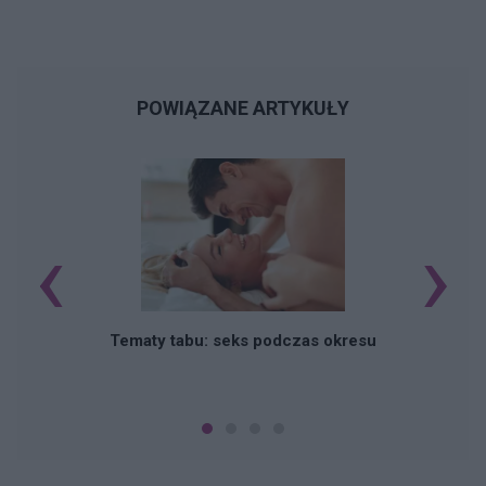
POWIĄZANE ARTYKUŁY
‹
›
O
Tematy tabu: seks podczas okresu