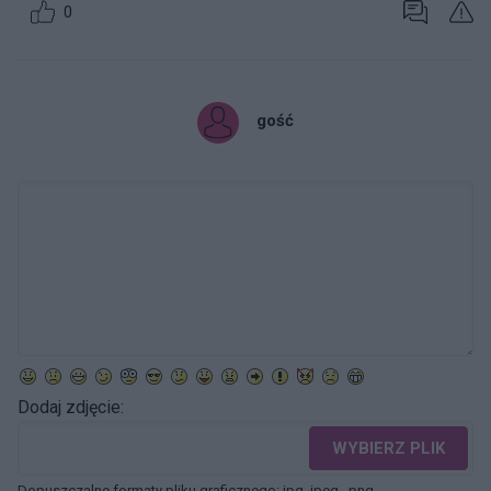
0
gość
Dodaj zdjęcie:
WYBIERZ PLIK
Dopuszczalne formaty pliku graficznego: jpg, jpeg , png.