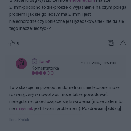
w badaniu usg wyszlo ze moje
endometrium
ma szer
21mm-podobno to zle-prosze o wyjasnienie na czym polega
problem i jak sie go leczy? ma 21mm i jest
niejednorodne,czy konieczne jest lyzeczkowanie? nie da sie
tego inaczej leczyc??
0
IlonaK
21-11-2005, 18:53:00
Komentatorka
To wskazuje na przerost endometrium, nie leczone może
rozwinąć się w nowotwór, może także powodować
nieregularne, przedłużające się krwawienia (może zatem to
nie
mięśniak
jest Twoim problemem). Pozdrawiam[addsig]
Ilona Królak