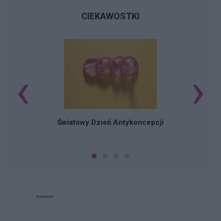
CIEKAWOSTKI
‹
›
Ś
Światowy Dzień Antykoncepcji
Reklama: