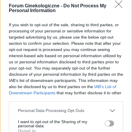
Forum Ginekologiczne -
Do Not Process My
Zmiana tabloetek z Orliflique na Elliade
Personal Information
Od prawie 5 lat przyjmuję tabletki
antykoncepcyjne ORLIFLIQUE. Na lewym jajniku
If you wish to opt-out of the sale, sharing to third parties, or
mam pęcherzyk/torbiel, która w ciągu roku z 2
processing of your personal or sensitive information for
Forum:
Antykoncepcja
cm powiększyła się do 3 cm. Pani ginekolog
targeted advertising by us, please use the below opt-out
section to confirm your selection. Please note that after your
zasugerowała mi zmianę tabletek na Elliade,
opt-out request is processed you may continue seeing
tłumacząc, że są w nich silniejsze hormony i być
interest-based ads based on personal information utilized by
może zahamuje wzrost zmiany. Czy może ktoś
us or personal information disclosed to third parties prior to
wyrazić opinię na ten temat? Czy powinnam
gość
your opt-out. You may separately opt-out of the further
podjąć próbę zmiany tabletek, dodam że po
disclosure of your personal information by third parties on the
Orliflique nie mam żadnych skutków ubocznych.
IAB’s list of downstream participants. This information may
Czy moze powinnam zmienić metodę
Qlaira
also be disclosed by us to third parties on the
IAB’s List of
antykoncepcji?
Co robić ? Zapomniałam tabletki qlaira w 6 dniu.
Downstream Participants
that may further disclose it to other
Stosunek był dwa dni wcześniej. Przyjęłam
third parties.
jednocześnie dwie tabletki z 6 i 7 dnia. Czy
Forum:
Ginekologia - specjalista radzi, dla
mogłam zajść w ciążę???
Personal Data Processing Opt Outs
pacjentki
I want to opt-out of the Sharing of my
personal data.
Opted In