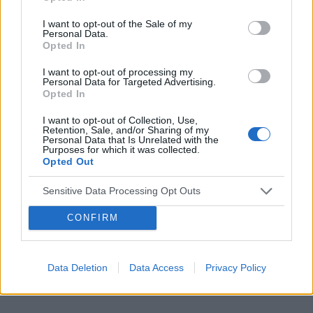
POWIĄZANE
I want to opt-out of the Sale of my
Personal Data.
Tematy
miesiączka
antykoncepcja
ginekologia
Opted In
ciąża
test ciążowy
okres
I want to opt-out of processing my
Personal Data for Targeted Advertising.
Opted In
Reklama:
I want to opt-out of Collection, Use,
Retention, Sale, and/or Sharing of my
Personal Data that Is Unrelated with the
Purposes for which it was collected.
Opted Out
Sensitive Data Processing Opt Outs
CONFIRM
Data Deletion
Data Access
Privacy Policy