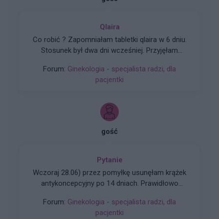
Qlaira
Co robić ? Zapomniałam tabletki qlaira w 6 dniu.
Stosunek był dwa dni wcześniej. Przyjęłam
jednocześnie dwie tabletki z 6 i 7 dnia. Czy
Forum:
Ginekologia - specjalista radzi, dla
mogłam zajść w ciążę???
pacjentki
gość
Pytanie
Wczoraj 28.06) przez pomyłkę usunęłam krążek
antykoncepcyjny po 14 dniach. Prawidłowo
powinnam usunąć go dopiero 05 lipca, a nie
Forum:
Ginekologia - specjalista radzi, dla
wczoraj. Pomyliłam się. wczoraj odbyłam
pacjentki
stosunek z mężem. Kupiłam w Turcji