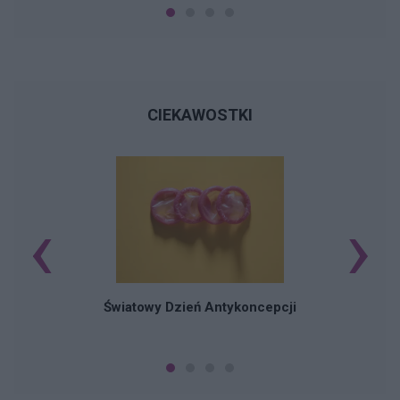
CIEKAWOSTKI
‹
›
Ś
Światowy Dzień Antykoncepcji