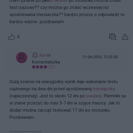
mam pytanie po jakim
okresie
po stosunku mozna zrobic
test ciazowy?? czy mozna go zrobic wczesniej niz
spodziewana miesiaczka?? bardzo prosze o odpowiedz to
bardzo wazne...pozdrawiam
0
IlonaK
21-06-2005, 12:02:00
Komentatorka
Dużą szanse na wiarygodny wynik daje wykonanie testu
ciążowego na dwa dni przed spodziewaną
miesiączką
(najwczesniej). Jest to około 12 dni po
owulacji
. Plemniki sa
w stanie przezyć do max 5-7 dni w szyjce macicy. Jak to
dodać można zacząć testować 17 dni po stosunku.
Pozdrawiam
------------------