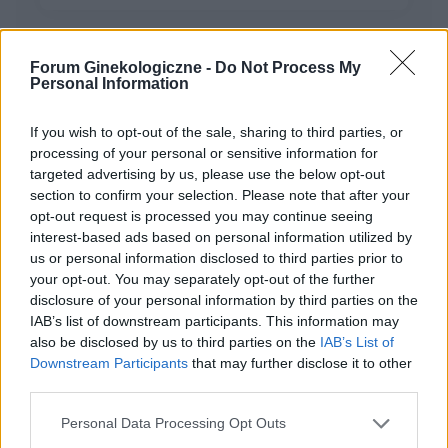
tabletki”dzień po” (ella 30mg) i je użyłam. Nie
mam kolejnego krążka. do polski wrócę dopiero
w sobotę. powinnam zrobić teraz 7 dni przerwy i
Forum Ginekologiczne -
Do Not Process My
włożyć nowy krążek w następną niedzielę? Czy
Personal Information
w_kob_1111
to będzie ok?
If you wish to opt-out of the sale, sharing to third parties, or
Zmiana tabloetek z Orliflique na Elliade
processing of your personal or sensitive information for
targeted advertising by us, please use the below opt-out
Od prawie 5 lat przyjmuję tabletki
section to confirm your selection. Please note that after your
antykoncepcyjne ORLIFLIQUE. Na lewym jajniku
opt-out request is processed you may continue seeing
mam pęcherzyk/torbiel, która w ciągu roku z 2
interest-based ads based on personal information utilized by
Forum:
Antykoncepcja
cm powiększyła się do 3 cm. Pani ginekolog
us or personal information disclosed to third parties prior to
zasugerowała mi zmianę tabletek na Elliade,
your opt-out. You may separately opt-out of the further
tłumacząc, że są w nich silniejsze hormony i być
disclosure of your personal information by third parties on the
może zahamuje wzrost zmiany. Czy może ktoś
IAB’s list of downstream participants. This information may
wyrazić opinię na ten temat? Czy powinnam
also be disclosed by us to third parties on the
IAB’s List of
gość
podjąć próbę zmiany tabletek, dodam że po
Downstream Participants
that may further disclose it to other
Orliflique nie mam żadnych skutków ubocznych.
third parties.
Czy moze powinnam zmienić metodę
Co to może być/2 . (Treść krępująca)
antykoncepcji?
Personal Data Processing Opt Outs
Witam. Przychodzę z takim już ostatnim