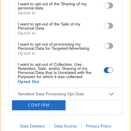
pytaniem.. podczas korzystania w toalecie,
I want to opt-out of the Sharing of my
bardziej w trakcie załatwiania się , bardzo silny
personal data.
Forum:
Dla nastolatek
Opted In
ból (ostry , kłujący , bardziej w środku odbytu).
Dodam , że trochę spędziłam czasu. Co to
I want to opt-out of the Sale of my
może być ?? . Liczę na pozytywne komentarze ,
Personal Data.
z góry dzięki. Czasami mogę nie odpisywać ,
Opted In
POWIĄZANE
wiec podam maila gabbka09@gmail.com
I want to opt-out of processing my
Tematy
miesiączka
antykoncepcja
ginekologia
Personal Data for Targeted Advertising.
Opted In
ciąża
test ciążowy
okres
I want to opt-out of Collection, Use,
Retention, Sale, and/or Sharing of my
Personal Data that Is Unrelated with the
Reklama:
Purposes for which it was collected.
Opted Out
Sensitive Data Processing Opt Outs
CONFIRM
Data Deletion
Data Access
Privacy Policy