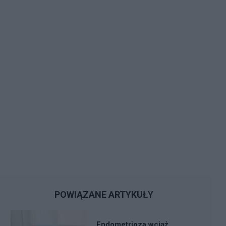
POWIĄZANE ARTYKUŁY
Endometrioza wciąż