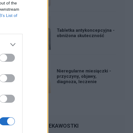
out of the
 downstream
B’s List of
Tabletka antykoncepcyjna -
obniżona skuteczność
Nieregularne miesiączki -
przyczyny, objawy,
diagnoza, leczenie
CIEKAWOSTKI