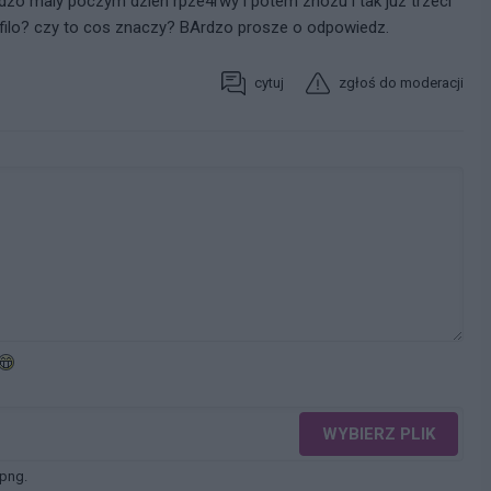
rdzo maly poczym dzien rpze4rwy i potem znozu i tak juz trzeci
afilo? czy to cos znaczy? BArdzo prosze o odpowiedz.
cytuj
zgłoś do moderacji
WYBIERZ PLIK
 png.