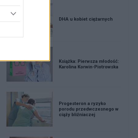
DHA u kobiet ciężarnych
Książka: Pierwsza młodość:
Karolina Korwin-Piotrowska
Progesteron a ryzyko
porodu przedwczesnego w
ciąży bliźniaczej