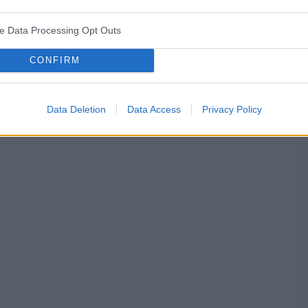
śniaków macicy
ropień gruczołu bartholina
opryszczka
ve Data Processing Opt Outs
CONFIRM
Data Deletion
Data Access
Privacy Policy