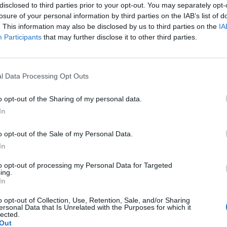
disclosed to third parties prior to your opt-out. You may separately opt-
losure of your personal information by third parties on the IAB’s list of
. This information may also be disclosed by us to third parties on the
IA
Participants
that may further disclose it to other third parties.
pacjentki
l Data Processing Opt Outs
e brodawki szczególnie po nocy.Moze jakaś masc ?
o opt-out of the Sharing of my personal data.
In
o opt-out of the Sale of my Personal Data.
In
to opt-out of processing my Personal Data for Targeted
awki..moze jakaś masc ?
ing.
In
o opt-out of Collection, Use, Retention, Sale, and/or Sharing
ersonal Data that Is Unrelated with the Purposes for which it
lected.
Out