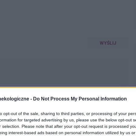
WYŚLIJ
ekologiczne -
Do Not Process My Personal Information
magałam sie prawie dwa lata. Po długich leczeniach
oblem pozostał, czuję ciągły dyskomfort oraz mam
to opt-out of the sale, sharing to third parties, or processing of your per
owych. Posiewy są czyste. Lekarka chciałaby wykonac u
pacjentki
formation for targeted advertising by us, please use the below opt-out s
a. Może któraś z Was miala wykonywany tali zabieg i
r selection. Please note that after your opt-out request is processed y
. Będę wdzięczna za wszelkie informacje
eing interest-based ads based on personal information utilized by us or