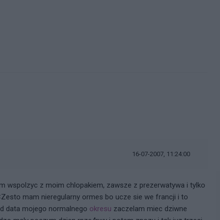
)
16-07-2007, 11:24:00
am wspolzyc z moim chlopakiem, zawsze z prezerwatywa i tylko
Zesto mam nieregularny ormes bo ucze sie we francji i to
rzed data mojego normalnego
okresu
zaczelam miec dziwne