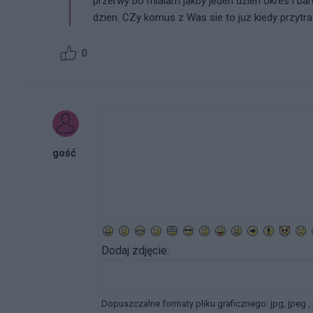
przerwy bo mialam jakby jeden dzien okres i ba
dzien. CZy komus z Was sie to juz kiedy przytr
0
gość
Dodaj zdjęcie:
Dopuszczalne formaty pliku graficznego: jpg, jpeg ,