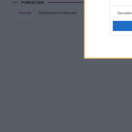
POWIĄZANE
Tematy
przezierność karkowa
spirala
embolizacja mię
Sensiti