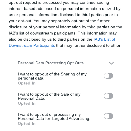
opt-out request is processed you may continue seeing
interest-based ads based on personal information utilized by
us or personal information disclosed to third parties prior to
your opt-out. You may separately opt-out of the further
gość
disclosure of your personal information by third parties on the
IAB’s list of downstream participants. This information may
also be disclosed by us to third parties on the
IAB’s List of
Macica
Downstream Participants
that may further disclose it to other
Witam od miesiąca wystaje mi coś z pochwy
third parties.
myślę że to macica nie mogę utrzymać moczu
czy będzie konieczny zabieg
Personal Data Processing Opt Outs
Forum:
Ginekologia - forum dla rodziny i
pacjentki
I want to opt-out of the Sharing of my
personal data.
Opted In
I want to opt-out of the Sale of my
Personal Data.
Opted In
gość
I want to opt-out of processing my
Personal Data for Targeted Advertising.
Dosyć obife plamienie w czasie owulacji
Opted In
Dzień dobry. Czy normalne jest obfite plamienie