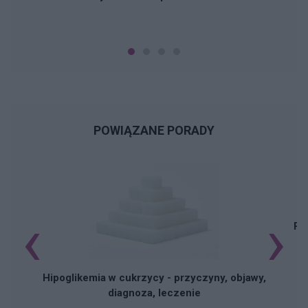
POWIĄZANE PORADY
‹
›
Pi
Hipoglikemia w cukrzycy - przyczyny, objawy,
diagnoza, leczenie