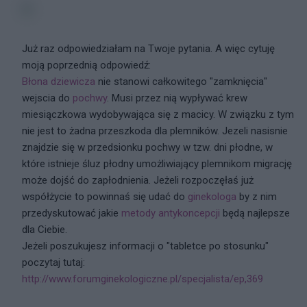
Już raz odpowiedziałam na Twoje pytania. A więc cytuję
moją poprzednią odpowiedź:
Błona dziewicza
nie stanowi całkowitego "zamknięcia"
wejscia do
pochwy
. Musi przez nią wypływać krew
miesiączkowa wydobywająca się z macicy. W związku z tym
nie jest to żadna przeszkoda dla plemników. Jezeli nasisnie
znajdzie się w przedsionku pochwy w tzw. dni płodne, w
które istnieje śluz płodny umożliwiający plemnikom migrację
może dojść do zapłodnienia. Jeżeli rozpoczęłaś już
współżycie to powinnaś się udać do
ginekologa
by z nim
przedyskutować jakie
metody
antykoncepcji
będą najlepsze
dla Ciebie.
Jeżeli poszukujesz informacji o "tabletce po stosunku"
poczytaj tutaj:
http://www.forumginekologiczne.pl/specjalista/ep,369