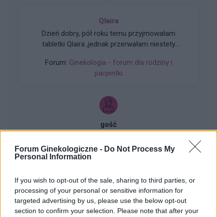
Qlaira
Dzień dobry, pół roku temu przyjmowałam
tabletki Qlaira ,jednak przerwałam niestety
uderzenia gorąca i zawroty głowy wróciły .
Forum:
Ginekologia - forum dla rodziny i
Zaczęłam znowu przyjmować tabletki mimo iż
pacjentki
jestem 2 tygodnie po okresie ,dziś wezmę 5
tabletkę czy dzień ma znaczenia kiedy przyjęłam
pierwszą tabletkę ?
gość
Forum Ginekologiczne -
Do Not Process My
Qlaira
Personal Information
Co robić ? Zapomniałam tabletki qlaira w 6 dniu.
Stosunek był dwa dni wcześniej. Przyjęłam
If you wish to opt-out of the sale, sharing to third parties, or
jednocześnie dwie tabletki z 6 i 7 dnia. Czy
processing of your personal or sensitive information for
Forum:
Ginekologia - specjalista radzi, dla
mogłam zajść w ciążę???
targeted advertising by us, please use the below opt-out
pacjentki
section to confirm your selection. Please note that after your