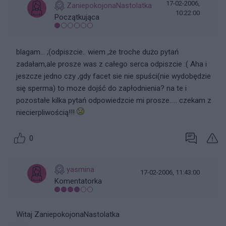
17-02-2006,
ZaniepokojonaNastolatka
10:22:00
Początkująca
blagam... ;(odpiszcie.. wiem ,że troche dużo pytań
zadałam,ale prosze was z całego serca odpiszcie :( Aha i
jeszcze jedno czy ,gdy facet sie nie spuści(nie wydobędzie
się sperma) to moze dojść do zapłodnienia? na te i
pozostałe kilka pytań odpowiedzcie mi prosze..... czekam z
niecierpliwością!!!
0
yasmina
17-02-2006, 11:43:00
Komentatorka
Witaj ZaniepokojonaNastolatka