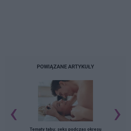
POWIĄZANE ARTYKUŁY
‹
›
O
Tematy tabu: seks podczas okresu