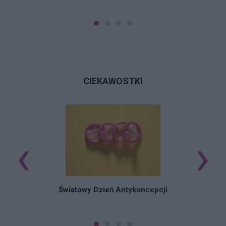
CIEKAWOSTKI
‹
›
Ś
Światowy Dzień Antykoncepcji