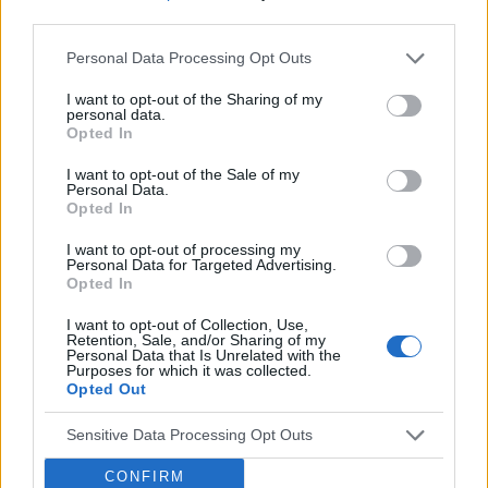
third parties.
Brak ochoty na seks w związku
Personal Data Processing Opt Outs
2 lata razem i rok po ślubie a ja nie mam ochoty
I want to opt-out of the Sharing of my
na seks. To nie jest raczej normalne co nie? :(
personal data.
Zaczynało się to powoli. Obecnie seks mógłby
Opted In
Forum:
Ginekologia - forum dla rodziny i
dla mnie istnieć. Robię to z uwagi na męża.
pacjentki
Udaję orgazm. Rzuciłam tabletki
I want to opt-out of the Sale of my
Personal Data.
antykoncepcyjne ale nic nie wróciło do normy (
Opted In
przestałam brać kilka miesięcy temu tak wiec
wszystko już raczej powinno się uregulować co
I want to opt-out of processing my
POWIĄZANE
Personal Data for Targeted Advertising.
nie? ).
Opted In
Tematy
przezierność karkowa
spirala
I want to opt-out of Collection, Use,
embolizacja mięśniaków macicy
Retention, Sale, and/or Sharing of my
Personal Data that Is Unrelated with the
Purposes for which it was collected.
ropień gruczołu bartholina
opryszczka
Opted Out
Sensitive Data Processing Opt Outs
Reklama:
CONFIRM