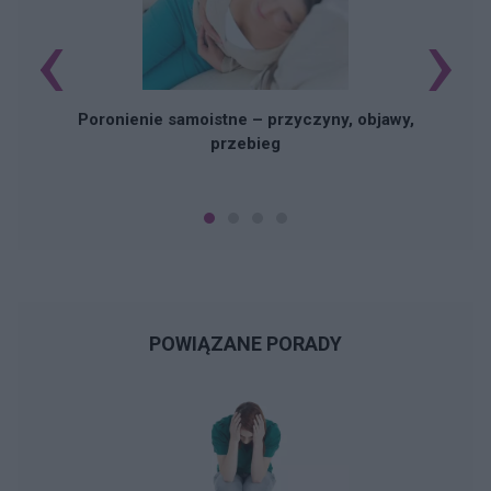
‹
›
U
Poronienie samoistne – przyczyny, objawy,
przebieg
POWIĄZANE PORADY
N