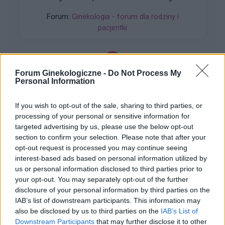
leczeniach udało mi sie z tego wyjść. Jednakze
Forum:
Ginekologia - forum dla rodziny i
problem pozostał, czuję ciągły dyskomfort oraz
pacjentki
mam zaczerwienienia w bruzdach między
wargowych. Posiewy są czyste. Lekarka
chciałaby wykonac u mnie osocze
bogatoplytkowe w te miejsca. Może któraś z
Forum Ginekologiczne -
Do Not Process My
Was miala wykonywany tali zabieg i moze cos o
Personal Information
gość
nim wiecej sie wypowiedzieć. Będę wdzięczna
za wszelkie informacje
If you wish to opt-out of the sale, sharing to third parties, or
Histeroskopia
processing of your personal or sensitive information for
Mam planowany zabieg histeroskopii od kilku
targeted advertising by us, please use the below opt-out
miesięcy. Ze względu na problemy hormonalne
section to confirm your selection. Please note that after your
mam nieregularne miesiaczki. Tak się składa, że
opt-out request is processed you may continue seeing
Forum:
Ginekologia - forum dla rodziny i
mam zabieg a pojawiła mi się miesiączka. Czy
interest-based ads based on personal information utilized by
pacjentki
podczas lekkich plamień na początku cyklu
us or personal information disclosed to third parties prior to
można wykonać zabieg?
your opt-out. You may separately opt-out of the further
disclosure of your personal information by third parties on the
IAB’s list of downstream participants. This information may
also be disclosed by us to third parties on the
IAB’s List of
gość
Downstream Participants
that may further disclose it to other