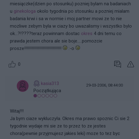
miesiączke(dzien po stosunku) pozniej bylam na badaniach
u
ginekologa
okolo tygodnia po stosunku a pozniej mialam
badania krwi i sa w normie i moj partner mowi ze to nie
mozliwe zebym byla w ciazy bo uwazalismy i wszystko bylo
ok...?!????teraz powinnam dostac
okres
4 dni temu co
prawda jestem chora
ale sie boje.....pomozcie
prosze!!!!!!!!!!!!!!!!!!!!!!!!!!!!!!
:-o
0
kasia313
29-03-2006, 08:44:00
Początkująca
Witaj!!!
Ja bym ciaze wykluczyła. Okres ma prawo spoznic Ci sie 2
tygodnie wydaje mi sie ze to przez to ze jestes
chora(pewnie przyjmujesz jakies leki) moze to tez byc