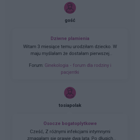
gość
Dziwne plamienia
Witam 3 miesiące temu urodziłam dziecko. W
maju myślałam że dostałam pierwszej
miesiączki (karmię piersią) ale to nie było
Forum:
Ginekologia - forum dla rodziny i
typowe jak na okres. Przypominało to bardziej
pacjentki
takie plamienie i to nie żywą różową Kris ze
śluzem lecz czarnobrązowy śluz który jednego
dnia był a na drugi dzień było czysto. I robi się
mi tak co 2 tyg raz trwa 3 dni a raz 6 jak przy
miesiączce. Czy to normalne ?
tosiapolak
Osocze bogatoplytkowe
Cześć, Z różnymi infekcjami intymnymi
zmagałam sie prawie dwa lata. Po długich