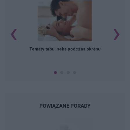
‹
›
O
Tematy tabu: seks podczas okresu
POWIĄZANE PORADY