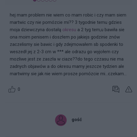
hej mam problem nie wiem co mam robic i czy mam siem
martwic czy nie pomózcie mi?? 3 tygodnie temu gdzies
moja dziewczyna dostałą
okresu
a 2 tyg tem,u bawiła sie
ona moim penisem i doszłem po jakiejs godzinie znów
zaczelismy sie bawic i gdy zdejmowałem sb spodenki to
weszedł jej z 2-3 cm w *** ale odrazu go wyjołem czy
mozliwe jest ze zaszła w ciaze??do tego czzasu nie ma
zadnych objawów a do okresu mamy jeszcze tydzien ale
martwimy sie jak nie wiem prosze pomózcie mi...czekam...
0
gość