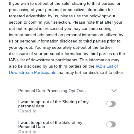
If you wish to opt-out of the sale, sharing to third parties, or
processing of your personal or sensitive information for
targeted advertising by us, please use the below opt-out
section to confirm your selection. Please note that after your
gość
opt-out request is processed you may continue seeing
interest-based ads based on personal information utilized by
us or personal information disclosed to third parties prior to
Qlaira
your opt-out. You may separately opt-out of the further
Dzień dobry, pół roku temu przyjmowałam
disclosure of your personal information by third parties on the
tabletki Qlaira ,jednak przerwałam niestety
IAB’s list of downstream participants. This information may
uderzenia gorąca i zawroty głowy wróciły .
also be disclosed by us to third parties on the
IAB’s List of
Forum:
Ginekologia - forum dla rodziny i
Zaczęłam znowu przyjmować tabletki mimo iż
Downstream Participants
that may further disclose it to other
pacjentki
jestem 2 tygodnie po okresie ,dziś wezmę 5
third parties.
tabletkę czy dzień ma znaczenia kiedy przyjęłam
pierwszą tabletkę ?
Personal Data Processing Opt Outs
POWIĄZANE
I want to opt-out of the Sharing of my
personal data.
Tematy
miesiączka
antykoncepcja
ginekologia
Opted In
ciąża
test ciążowy
okres
I want to opt-out of the Sale of my
Personal Data.
Opted In