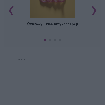
‹
›
Ś
Światowy Dzień Antykoncepcji
Reklama: