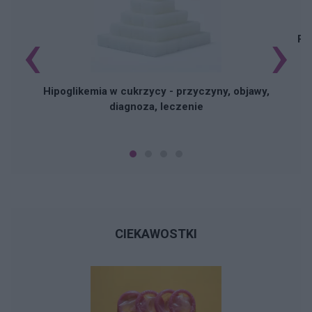
‹
›
Pi
Hipoglikemia w cukrzycy - przyczyny, objawy,
diagnoza, leczenie
CIEKAWOSTKI