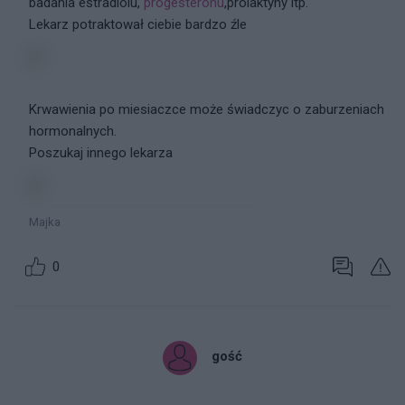
badania estradiolu,
progesteronu
,prolaktyny itp.
Lekarz potraktował ciebie bardzo źle
Krwawienia po miesiaczce może świadczyc o zaburzeniach
hormonalnych.
Poszukaj innego lekarza
Majka
0
gość