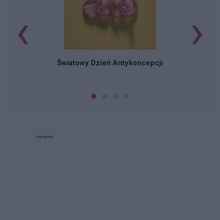
‹
›
Ś
Światowy Dzień Antykoncepcji
Reklama: