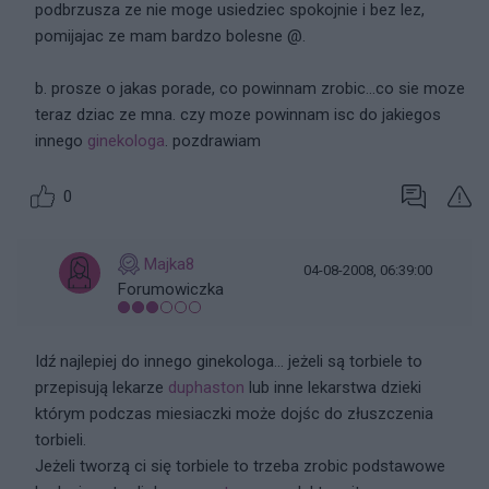
podbrzusza ze nie moge usiedziec spokojnie i bez lez,
pomijajac ze mam bardzo bolesne @.
b. prosze o jakas porade, co powinnam zrobic...co sie moze
teraz dziac ze mna. czy moze powinnam isc do jakiegos
innego
ginekologa
. pozdrawiam
0
Majka8
04-08-2008, 06:39:00
Forumowiczka
Idź najlepiej do innego ginekologa... jeżeli są torbiele to
przepisują lekarze
duphaston
lub inne lekarstwa dzieki
którym podczas miesiaczki może dojśc do złuszczenia
torbieli.
Jeżeli tworzą ci się torbiele to trzeba zrobic podstawowe