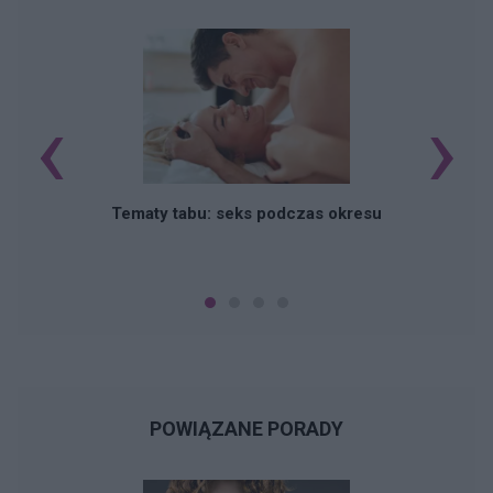
‹
›
O
Tematy tabu: seks podczas okresu
POWIĄZANE PORADY