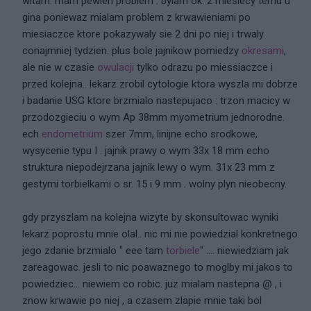
witam. mam pewien problem . bylam ok. 2 miesiecy temu u
gina poniewaz mialam problem z krwawieniami po
miesiaczce ktore pokazywaly sie 2 dni po niej i trwaly
conajmniej tydzien. plus bole jajnikow pomiedzy
okresami
,
ale nie w czasie
owulacji
tylko odrazu po miessiaczce i
przed kolejna.. lekarz zrobil cytologie ktora wyszla mi dobrze
i badanie USG ktore brzmialo nastepujaco : trzon macicy w
przodozgieciu o wym Ap 38mm myometrium jednorodne.
ech
endometrium
szer 7mm, linijne echo srodkowe,
wysycenie typu I . jajnik prawy o wym 33x 18 mm echo
struktura niepodejrzana jajnik lewy o wym. 31x 23 mm z
gestymi torbielkami o sr. 15 i 9 mm . wolny plyn nieobecny.
gdy przyszlam na kolejna wizyte by skonsultowac wyniki
lekarz poprostu mnie olal.. nic mi nie powiedzial konkretnego.
jego zdanie brzmialo " eee tam
torbiele
" .... niewiedziam jak
zareagowac. jesli to nic poawaznego to moglby mi jakos to
powiedziec... niewiem co robic. juz mialam nastepna @ , i
znow krwawie po niej , a czasem zlapie mnie taki bol