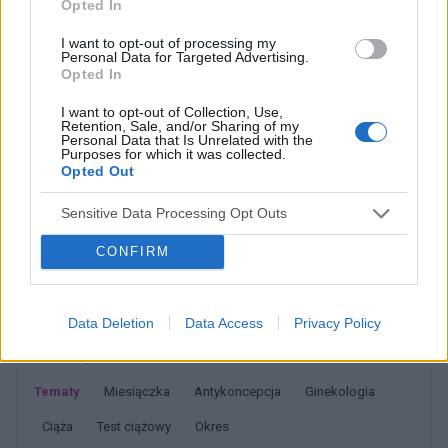
Opted In
10 dni ,ciąża wykluczona beta HCG
przedwczoraj 0,2 a na wizycie u ginekologa
I want to opt-out of processing my
usłyszałam tylko że on nic tu nie widzi i że
Personal Data for Targeted Advertising.
endometrium bardzo cieniutkie .moje pytanie
Opted In
czy okres powinien przyjść w tym miesiącu czy
gość
I want to opt-out of Collection, Use,
to coś poważniejszego ?
Retention, Sale, and/or Sharing of my
Personal Data that Is Unrelated with the
Purposes for which it was collected.
Qlaira
Opted Out
Co robić ? Zapomniałam tabletki qlaira w 6 dniu.
Stosunek był dwa dni wcześniej. Przyjęłam
Sensitive Data Processing Opt Outs
jednocześnie dwie tabletki z 6 i 7 dnia. Czy
Forum:
Ginekologia - specjalista radzi, dla
CONFIRM
mogłam zajść w ciążę???
pacjentki
Data Deletion
Data Access
Privacy Policy
POWIĄZANE
Tematy
miesiączka
antykoncepcja
ginekologia
ciąża
test ciążowy
okres