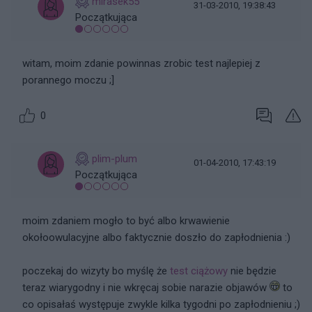
mirasek55
31-03-2010, 19:38:43
Początkująca
witam, moim zdanie powinnas zrobic test najlepiej z
porannego moczu ;]
0
plim-plum
01-04-2010, 17:43:19
Początkująca
moim zdaniem mogło to być albo krwawienie
okołoowulacyjne albo faktycznie doszło do zapłodnienia :)
poczekaj do wizyty bo myślę że
test ciążowy
nie będzie
teraz wiarygodny i nie wkręcaj sobie narazie objawów
to
co opisałaś występuje zwykle kilka tygodni po zapłodnieniu ;)