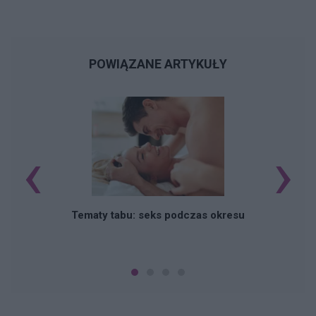
POWIĄZANE ARTYKUŁY
‹
›
O
Tematy tabu: seks podczas okresu