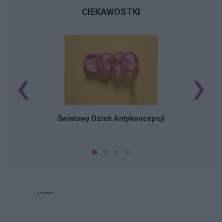
CIEKAWOSTKI
‹
›
Ś
Światowy Dzień Antykoncepcji
Reklama: