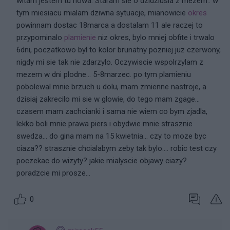
witam jestem tu nowa. Staram sie o dzidziusia z mezem.. w
tym miesiacu mialam dziwna sytuacje, mianowicie
okres
powinnam dostac 18marca a dostalam 11 ale raczej to
przypominalo
plamienie
niz okres, bylo mniej obfite i trwalo
6dni, poczatkowo byl to kolor brunatny pozniej juz czerwony,
nigdy mi sie tak nie zdarzylo. Oczywiscie wspolrzylam z
mezem w dni plodne... 5-8marzec. po tym plamieniu
pobolewal mnie brzuch u dolu, mam zmienne nastroje, a
dzisiaj zakrecilo mi sie w glowie, do tego mam zgage...
czasem mam zachcianki i sama nie wiem co bym zjadla,
lekko boli mnie prawa piers i obydwie mnie strasznie
swedza... do gina mam na 15 kwietnia... czy to moze byc
ciaza?? strasznie chcialabym zeby tak bylo.... robic test czy
poczekac do wizyty? jakie mialyscie objawy ciazy?
poradzcie mi prosze...
0