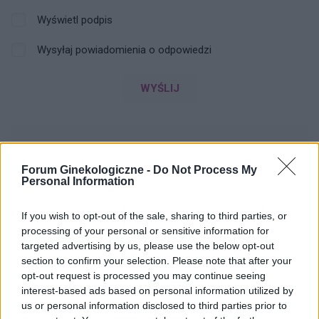
Wyświetl podpis
Wysyłaj powiadomienia o odpowiedzi
WYŚLIJ
ZOBACZ INNE DYSKUSJE
Forum Ginekologiczne -
Do Not Process My
Personal Information
If you wish to opt-out of the sale, sharing to third parties, or
w_kob_1111
processing of your personal or sensitive information for
targeted advertising by us, please use the below opt-out
section to confirm your selection. Please note that after your
Zmiana tabloetek z Orliflique na Elliade
opt-out request is processed you may continue seeing
Od prawie 5 lat przyjmuję tabletki
interest-based ads based on personal information utilized by
antykoncepcyjne ORLIFLIQUE. Na lewym jajniku
us or personal information disclosed to third parties prior to
mam pęcherzyk/torbiel, która w ciągu roku z 2