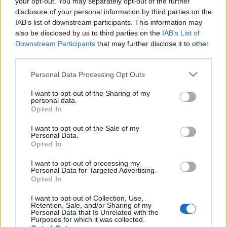
your opt-out. You may separately opt-out of the further
Forum:
Antykoncepcja
cm powiększyła się do 3 cm. Pani ginekolog
disclosure of your personal information by third parties on the
zasugerowała mi zmianę tabletek na Elliade,
IAB’s list of downstream participants. This information may
tłumacząc, że są w nich silniejsze hormony i być
also be disclosed by us to third parties on the
IAB’s List of
może zahamuje wzrost zmiany. Czy może ktoś
Downstream Participants
that may further disclose it to other
third parties.
wyrazić opinię na ten temat? Czy powinnam
gość
podjąć próbę zmiany tabletek, dodam że po
Personal Data Processing Opt Outs
Orliflique nie mam żadnych skutków ubocznych.
Czy moze powinnam zmienić metodę
Qlaira
I want to opt-out of the Sharing of my
antykoncepcji?
personal data.
Co robić ? Zapomniałam tabletki qlaira w 6 dniu.
Opted In
Stosunek był dwa dni wcześniej. Przyjęłam
jednocześnie dwie tabletki z 6 i 7 dnia. Czy
I want to opt-out of the Sale of my
Forum:
Ginekologia - specjalista radzi, dla
Personal Data.
mogłam zajść w ciążę???
Opted In
pacjentki
I want to opt-out of processing my
Personal Data for Targeted Advertising.
Opted In
I want to opt-out of Collection, Use,
gość
Retention, Sale, and/or Sharing of my
Personal Data that Is Unrelated with the
Purposes for which it was collected.