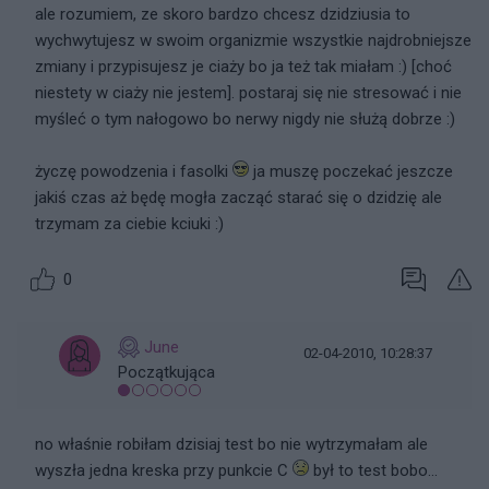
ale rozumiem, ze skoro bardzo chcesz dzidziusia to
wychwytujesz w swoim organizmie wszystkie najdrobniejsze
zmiany i przypisujesz je ciaży bo ja też tak miałam :) [choć
niestety w ciaży nie jestem]. postaraj się nie stresować i nie
myśleć o tym nałogowo bo nerwy nigdy nie służą dobrze :)
życzę powodzenia i fasolki
ja muszę poczekać jeszcze
jakiś czas aż będę mogła zacząć starać się o dzidzię ale
trzymam za ciebie kciuki :)
0
June
02-04-2010, 10:28:37
Początkująca
no właśnie robiłam dzisiaj test bo nie wytrzymałam ale
wyszła jedna kreska przy punkcie C
był to test bobo...