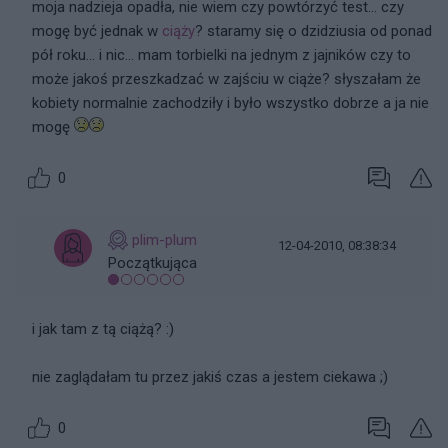
moja nadzieja opadła, nie wiem czy powtórzyć test... czy
mogę być jednak w
ciąży
? staramy się o dzidziusia od ponad
pół roku... i nic... mam torbielki na jednym z jajników czy to
może jakoś przeszkadzać w zajściu w ciąże? słyszałam że
kobiety normalnie zachodziły i było wszystko dobrze a ja nie
mogę
0
plim-plum
12-04-2010, 08:38:34
Początkująca
i jak tam z tą ciążą? :)
nie zaglądałam tu przez jakiś czas a jestem ciekawa ;)
0