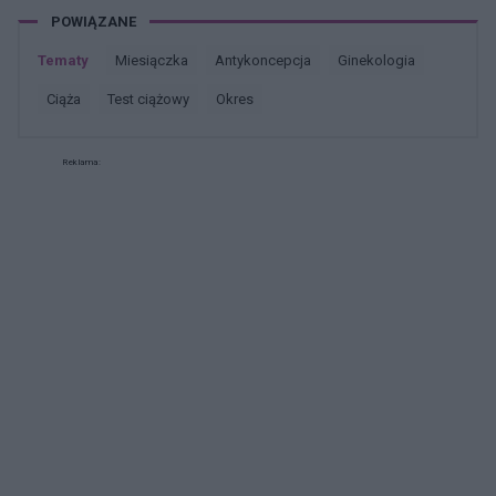
POWIĄZANE
Tematy
miesiączka
antykoncepcja
ginekologia
ciąża
test ciążowy
okres
Reklama: