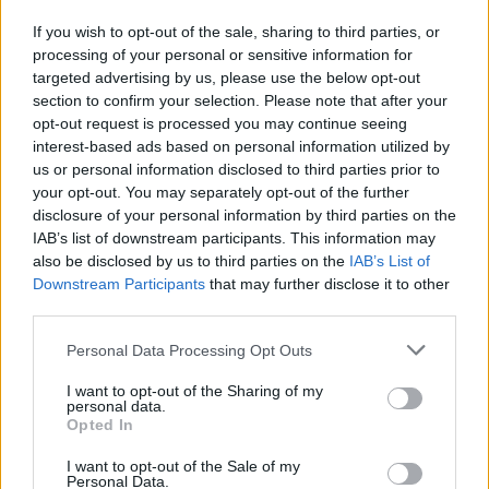
przeważnie. Później silny ból , jakby do wejścia
If you wish to opt-out of the sale, sharing to third parties, or
Forum:
Dla nastolatek
do odbytu. Ból jest dosyć intensywny, kąpiel lub
processing of your personal or sensitive information for
chłodna woda pomaga. Dodam , trwa to tak od
targeted advertising by us, please use the below opt-out
około 2 miesięcy. Co w takiej sytuacji może
section to confirm your selection. Please note that after your
pomóc. ?
opt-out request is processed you may continue seeing
interest-based ads based on personal information utilized by
gość
us or personal information disclosed to third parties prior to
your opt-out. You may separately opt-out of the further
Ryzyko
disclosure of your personal information by third parties on the
IAB’s list of downstream participants. This information may
Dzień dobry, w czwartek miałam stosunek w
also be disclosed by us to third parties on the
IAB’s List of
sobotę dostałam krwawienie z odstawienia i
Downstream Participants
that may further disclose it to other
trwało do poniedziałku. W niedzielę zaczęłam
third parties.
Forum:
Antykoncepcja
nowe opakowanie tabletek pierwsza wzięłam
prawidłowo drogiej w poniedziałek zapomniałam
Personal Data Processing Opt Outs
a we wtorek jak się zorientowałam to wzięłam
dwie. Moje pytanie brzmi jakie jest ryzyko ciąży
I want to opt-out of the Sharing of my
POWIĄZANE
personal data.
w tym przypadku biorąc pod uwagę ten
Opted In
stosunek z czwartku.
Tematy
miesiączka
antykoncepcja
ginekologia
I want to opt-out of the Sale of my
ciąża
test ciążowy
okres
Personal Data.