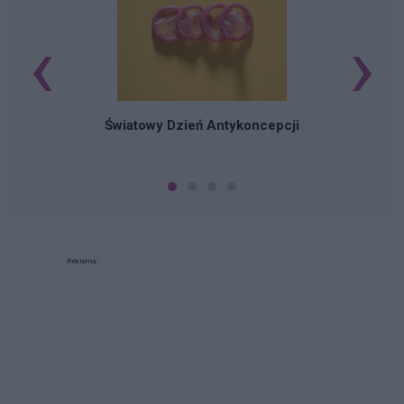
‹
›
Ś
Światowy Dzień Antykoncepcji
Reklama: