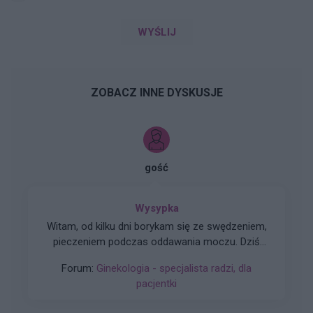
WYŚLIJ
ZOBACZ INNE DYSKUSJE
gość
Wysypka
Witam, od kilku dni borykam się ze swędzeniem,
pieczeniem podczas oddawania moczu. Dziś
postanowiłam tam zerknąć i sytuacja wygląda
Forum:
Ginekologia - specjalista radzi, dla
tak jak na zdjęciu. Czy może ktoś wie, co to
pacjentki
może być?