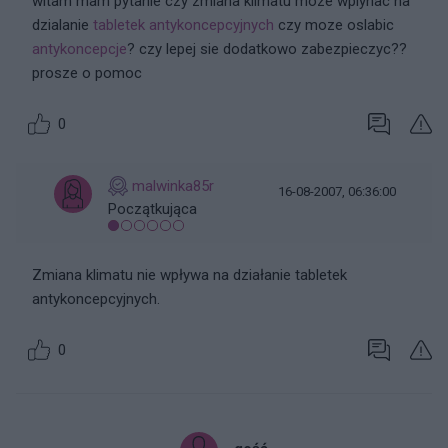
witam mam pytanie czy zmiana klimatu moze wplynac na
dzialanie
tabletek antykoncepcyjnych
czy moze oslabic
antykoncepcje
? czy lepej sie dodatkowo zabezpieczyc??
prosze o pomoc
0
malwinka85r
16-08-2007, 06:36:00
Początkująca
Zmiana klimatu nie wpływa na działanie tabletek
antykoncepcyjnych.
0