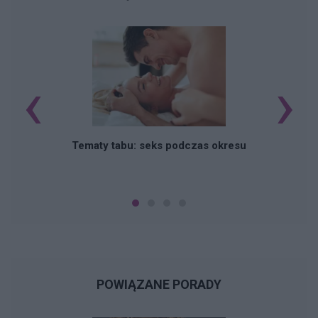
‹
›
O
Tematy tabu: seks podczas okresu
POWIĄZANE PORADY