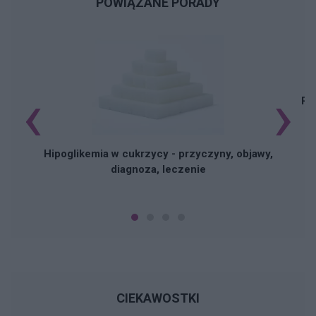
POWIĄZANE PORADY
‹
›
Pi
Hipoglikemia w cukrzycy - przyczyny, objawy,
diagnoza, leczenie
CIEKAWOSTKI