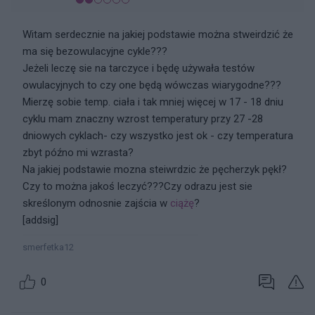
Witam serdecznie na jakiej podstawie można stweirdzić że
ma się bezowulacyjne cykle???
Jeżeli leczę sie na tarczyce i będę używała testów
owulacyjnych to czy one będą wówczas wiarygodne???
Mierzę sobie temp. ciała i tak mniej więcej w 17 - 18 dniu
cyklu mam znaczny wzrost temperatury przy 27 -28
dniowych cyklach- czy wszystko jest ok - czy temperatura
zbyt późno mi wzrasta?
Na jakiej podstawie mozna steiwrdzic że pęcherzyk pękł?
Czy to można jakoś leczyć???Czy odrazu jest sie
skreślonym odnosnie zajścia w
ciążę
?
[addsig]
smerfetka12
0