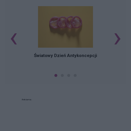
‹
›
Ś
Światowy Dzień Antykoncepcji
Reklama: