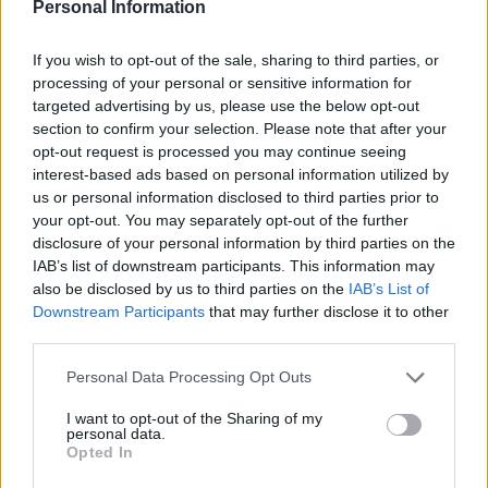
Zaczęło swędzieć i zobaczyłam to
Personal Information
Forum:
Ginekologia - specjalista radzi, dla
If you wish to opt-out of the sale, sharing to third parties, or
pacjentki
processing of your personal or sensitive information for
targeted advertising by us, please use the below opt-out
section to confirm your selection. Please note that after your
opt-out request is processed you may continue seeing
interest-based ads based on personal information utilized by
gość
us or personal information disclosed to third parties prior to
your opt-out. You may separately opt-out of the further
disclosure of your personal information by third parties on the
Tabletka dzień po
IAB’s list of downstream participants. This information may
Dzień dobry jaka jest szansa zajścia w ciążę trzy
also be disclosed by us to third parties on the
IAB’s List of
dni przed owulacja? Czy w takim wypadku
Downstream Participants
that may further disclose it to other
zadziała tabletka dzień po? Partner nie ma
third parties.
Forum:
Ginekologia - specjalista radzi, dla
pewności czy z prezerwatywy coś się nie
pacjentki
dostało Pozdrawiam
Personal Data Processing Opt Outs
I want to opt-out of the Sharing of my
personal data.
Opted In
POWIĄZANE