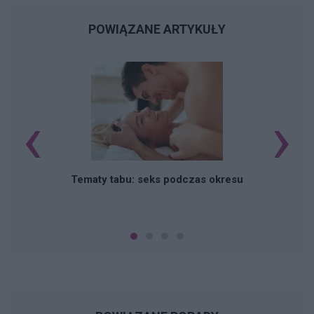
POWIĄZANE ARTYKUŁY
‹
›
O
Tematy tabu: seks podczas okresu