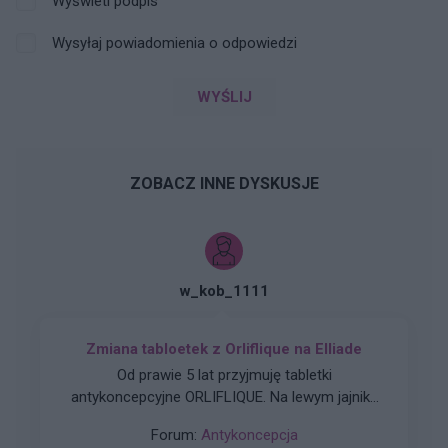
Wyświetl podpis
Wysyłaj powiadomienia o odpowiedzi
WYŚLIJ
ZOBACZ INNE DYSKUSJE
w_kob_1111
Zmiana tabloetek z Orliflique na Elliade
Od prawie 5 lat przyjmuję tabletki
antykoncepcyjne ORLIFLIQUE. Na lewym jajniku
mam pęcherzyk/torbiel, która w ciągu roku z 2
Forum:
Antykoncepcja
cm powiększyła się do 3 cm. Pani ginekolog