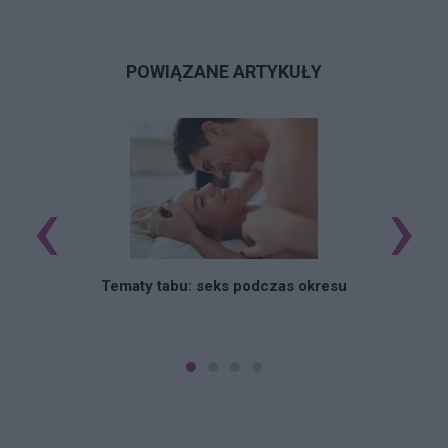
POWIĄZANE ARTYKUŁY
‹
›
O
Tematy tabu: seks podczas okresu