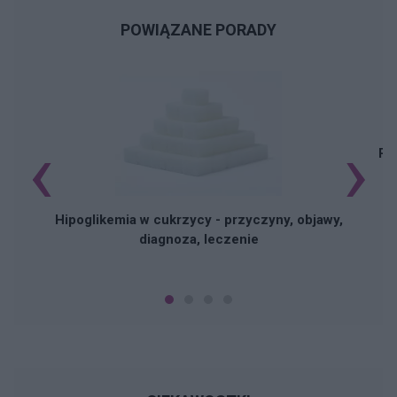
POWIĄZANE PORADY
‹
›
Pi
Hipoglikemia w cukrzycy - przyczyny, objawy,
diagnoza, leczenie