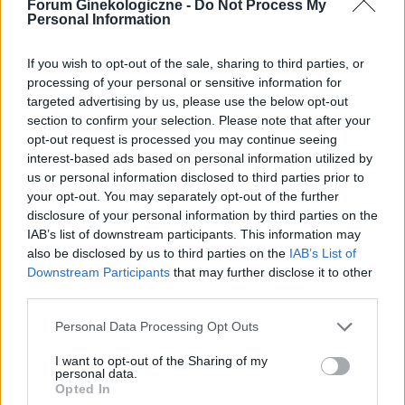
Forum Ginekologiczne -
Do Not Process My
Dzień dobry, pół roku temu przyjmowałam
Personal Information
tabletki Qlaira ,jednak przerwałam niestety
uderzenia gorąca i zawroty głowy wróciły .
Forum:
Ginekologia - forum dla rodziny i
If you wish to opt-out of the sale, sharing to third parties, or
Zaczęłam znowu przyjmować tabletki mimo iż
processing of your personal or sensitive information for
pacjentki
jestem 2 tygodnie po okresie ,dziś wezmę 5
targeted advertising by us, please use the below opt-out
tabletkę czy dzień ma znaczenia kiedy przyjęłam
section to confirm your selection. Please note that after your
pierwszą tabletkę ?
opt-out request is processed you may continue seeing
interest-based ads based on personal information utilized by
us or personal information disclosed to third parties prior to
tosiapolak
your opt-out. You may separately opt-out of the further
disclosure of your personal information by third parties on the
Osocze bogatoplytkowe
IAB’s list of downstream participants. This information may
also be disclosed by us to third parties on the
IAB’s List of
Cześć, Z różnymi infekcjami intymnymi
Downstream Participants
that may further disclose it to other
zmagałam sie prawie dwa lata. Po długich
third parties.
leczeniach udało mi sie z tego wyjść. Jednakze
Forum:
Ginekologia - forum dla rodziny i
problem pozostał, czuję ciągły dyskomfort oraz
Personal Data Processing Opt Outs
pacjentki
mam zaczerwienienia w bruzdach między
wargowych. Posiewy są czyste. Lekarka
I want to opt-out of the Sharing of my
personal data.
chciałaby wykonac u mnie osocze
Opted In
bogatoplytkowe w te miejsca. Może któraś z
POWIĄZANE