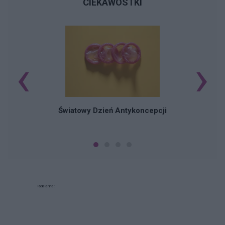
CIEKAWOSTKI
‹
›
Ś
Światowy Dzień Antykoncepcji
Reklama: