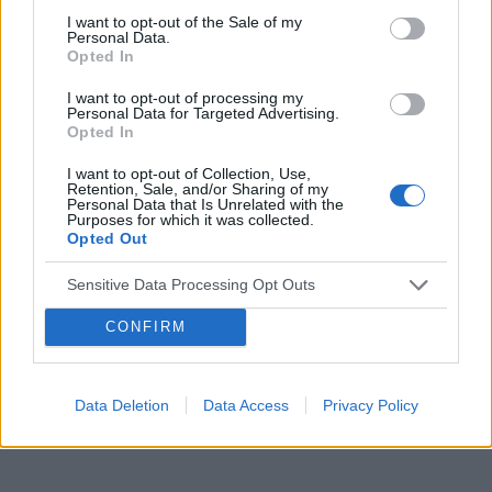
Was miala wykonywany tali zabieg i moze cos o
I want to opt-out of the Sale of my
nim wiecej sie wypowiedzieć. Będę wdzięczna
Personal Data.
Tematy
miesiączka
antykoncepcja
ginekologia
Opted In
za wszelkie informacje
ciąża
test ciążowy
okres
I want to opt-out of processing my
Personal Data for Targeted Advertising.
Opted In
Reklama:
I want to opt-out of Collection, Use,
Retention, Sale, and/or Sharing of my
Personal Data that Is Unrelated with the
Purposes for which it was collected.
Opted Out
Sensitive Data Processing Opt Outs
CONFIRM
Data Deletion
Data Access
Privacy Policy