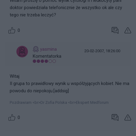
Witam proszę o pomoc wynik cytologi II i leukocyty pani
doktor powiedziała telefonicznie że wszystko ok ale czy
tego nie trzeba leczyć?
0
yasmina
20-02-2007, 18:26:00
Komentatorka
Witaj
II grupa to prawidłowy wynik u współżyjących kobiet. Nie ma
powodu do niepokoju.[addsig]
Pozdrawiam <br>Dr Zofia Polska <br>Ekspert Medforum
0