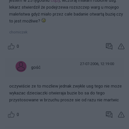
jestem w 25 tygodniu
ciąży
, wczoraj miałam robione usg.
lekarz stwierdził że podejrzewa rozszczep warg u mojego
maleństwa gdyż miało przez całe badanie otwartą buzię.czy
to jest możliwe?
chomiczek
0
27-07-2006, 12:19:00
gość
oczywiście ze to mozliew jednak zwykle usg tego nie moze
wykazac dzieciaczki otwieraja buzie bo sa do tego
przystosowane w brzuchu prosze sie od razu nie martwic
0