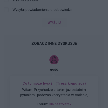
Wysyłaj powiadomienia o odpowiedzi
WYŚLIJ
ZOBACZ INNE DYSKUSJE
gość
Co to może być/2 . (Treść krępująca)
Witam. Przychodzę z takim już ostatnim
pytaniem.. podczas korzystania w toalecie,
bardziej w trakcie załatwiania się , bardzo silny
Forum:
Dla nastolatek
ból (ostry , kłujący , bardziej w środku odbytu).