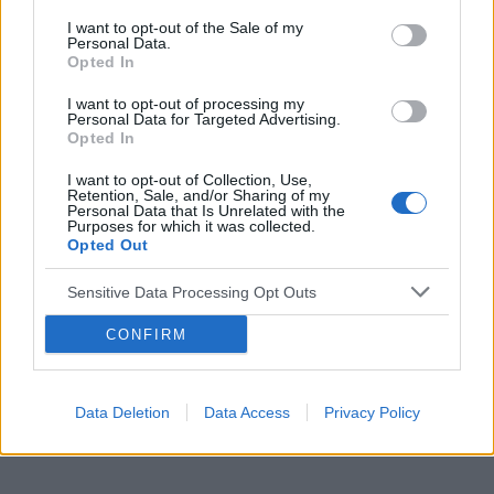
Tematy
przezierność karkowa
spirala
I want to opt-out of the Sale of my
embolizacja mięśniaków macicy
Personal Data.
Opted In
ropień gruczołu bartholina
opryszczka
I want to opt-out of processing my
Personal Data for Targeted Advertising.
Opted In
Reklama:
I want to opt-out of Collection, Use,
Retention, Sale, and/or Sharing of my
Personal Data that Is Unrelated with the
Purposes for which it was collected.
Opted Out
Sensitive Data Processing Opt Outs
CONFIRM
Data Deletion
Data Access
Privacy Policy