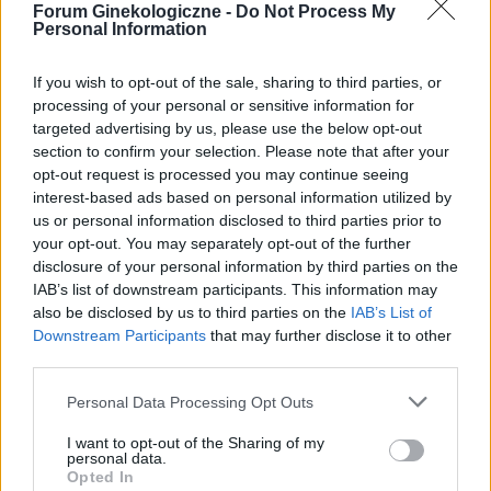
Forum Ginekologiczne -
Do Not Process My
seksu.Krew poleciala i jest pieczenie podczas
Personal Information
sikania i napuchniete .Jaka masc albo zel
Forum:
Ginekologia - forum dla rodziny i
pomoze na ta dolegliwość?.
If you wish to opt-out of the sale, sharing to third parties, or
pacjentki
processing of your personal or sensitive information for
targeted advertising by us, please use the below opt-out
section to confirm your selection. Please note that after your
opt-out request is processed you may continue seeing
interest-based ads based on personal information utilized by
gość
us or personal information disclosed to third parties prior to
your opt-out. You may separately opt-out of the further
disclosure of your personal information by third parties on the
Nabrzmiałe wargi sromowe
IAB’s list of downstream participants. This information may
Hej od tygodnia czuje ze mam nabrzmiałe wargi
also be disclosed by us to third parties on the
IAB’s List of
sromowe nie wiem co z tym robić...
Downstream Participants
that may further disclose it to other
third parties.
Forum:
Dla nastolatek
Personal Data Processing Opt Outs
I want to opt-out of the Sharing of my
POWIĄZANE
personal data.
Opted In