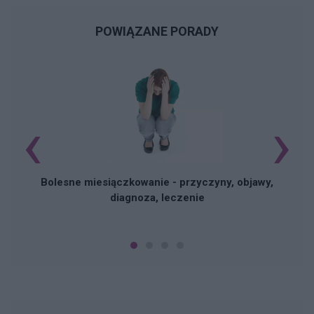
POWIĄZANE PORADY
‹
›
N
Bolesne miesiączkowanie - przyczyny, objawy,
diagnoza, leczenie