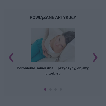
POWIĄZANE ARTYKUŁY
‹
›
U
Poronienie samoistne – przyczyny, objawy,
przebieg