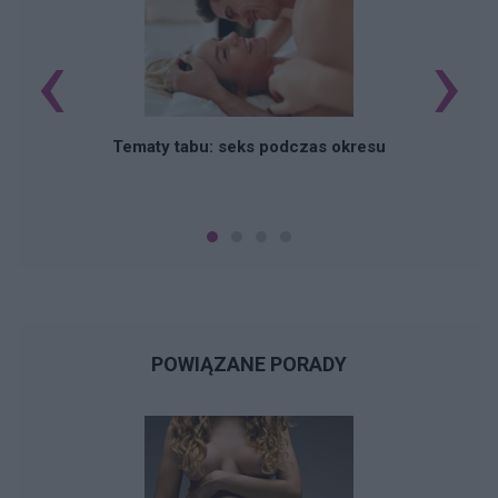
‹
›
O
Tematy tabu: seks podczas okresu
POWIĄZANE PORADY