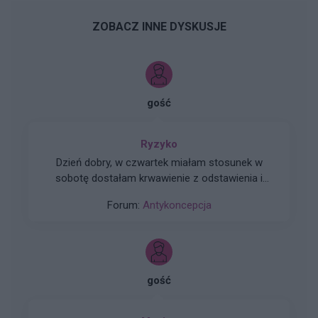
ZOBACZ INNE DYSKUSJE
gość
Ryzyko
Dzień dobry, w czwartek miałam stosunek w
sobotę dostałam krwawienie z odstawienia i
trwało do poniedziałku. W niedzielę zaczęłam
Forum:
Antykoncepcja
nowe opakowanie tabletek pierwsza wzięłam
prawidłowo drogiej w poniedziałek zapomniałam
a we wtorek jak się zorientowałam to wzięłam
dwie. Moje pytanie brzmi jakie jest ryzyko ciąży
w tym przypadku biorąc pod uwagę ten
gość
stosunek z czwartku.