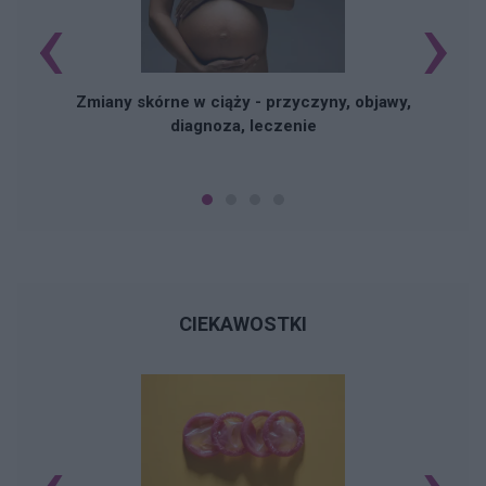
‹
›
Zmiany skórne w ciąży - przyczyny, objawy,
diagnoza, leczenie
CIEKAWOSTKI
Ś