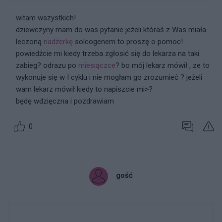
witam wszystkich!
dziewczyny mam do was pytanie jeżeli któraś z Was miała
leczoną
nadżerkę
solcogenem to proszę o pomoc!
powiedźcie mi kiedy trzeba zgłosić się do lekarza na taki
zabieg? odrazu po
miesiączce
? bo mój lekarz mówił , ze to
wykonuje się w I cyklu i nie mogłam go zrozumieć ? jeżeli
wam lekarz mówił kiedy to napiszcie mi>?
będę wdzięczna i pozdrawiam
0
gość