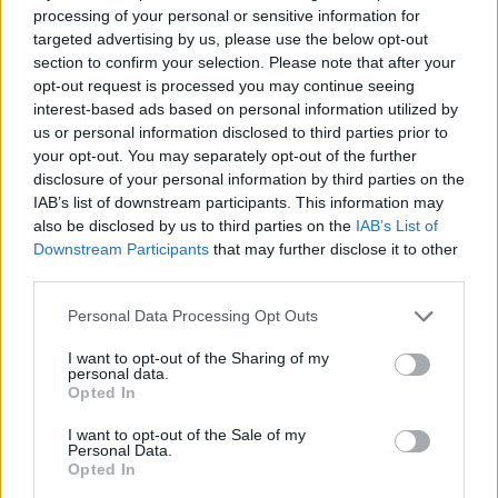
processing of your personal or sensitive information for
targeted advertising by us, please use the below opt-out
gość
section to confirm your selection. Please note that after your
opt-out request is processed you may continue seeing
interest-based ads based on personal information utilized by
Wysypka
us or personal information disclosed to third parties prior to
Witam, od kilku dni borykam się ze swędzeniem,
your opt-out. You may separately opt-out of the further
pieczeniem podczas oddawania moczu. Dziś
disclosure of your personal information by third parties on the
postanowiłam tam zerknąć i sytuacja wygląda
IAB’s list of downstream participants. This information may
Forum:
Ginekologia - specjalista radzi, dla
tak jak na zdjęciu. Czy może ktoś wie, co to
also be disclosed by us to third parties on the
IAB’s List of
pacjentki
może być?
Downstream Participants
that may further disclose it to other
third parties.
Personal Data Processing Opt Outs
POWIĄZANE
I want to opt-out of the Sharing of my
Tematy
miesiączka
antykoncepcja
ginekologia
personal data.
Opted In
ciąża
test ciążowy
okres
I want to opt-out of the Sale of my
Personal Data.
Opted In
Reklama: