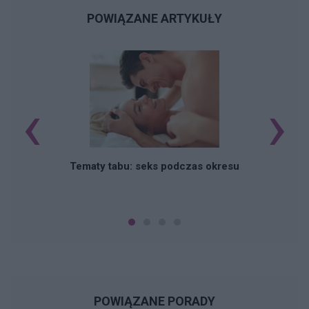
POWIĄZANE ARTYKUŁY
‹
›
O
Tematy tabu: seks podczas okresu
POWIĄZANE PORADY