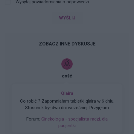
Wysyłaj powiadomienia o odpowiedzi
WYŚLIJ
ZOBACZ INNE DYSKUSJE
gość
Qlaira
Co robić ? Zapomniałam tabletki qlaira w 6 dniu.
Stosunek był dwa dni wcześniej. Przyjęłam
jednocześnie dwie tabletki z 6 i 7 dnia. Czy
Forum:
Ginekologia - specjalista radzi, dla
mogłam zajść w ciążę???
pacjentki