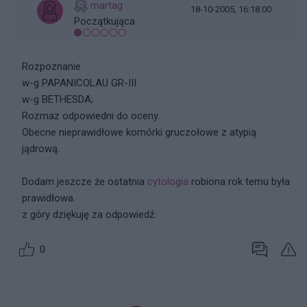
martag
18-10-2005, 16:18:00
Początkująca
Rozpoznanie
w-g PAPANICOLAU GR-III
w-g BETHESDA;
Rozmaz odpowiedni do oceny.
Obecne nieprawidłowe komórki gruczołowe z atypią
jądrową.
Dodam jeszcze że ostatnia
cytologia
robiona rok temu była
prawidłowa.
z góry dziękuję za odpowiedź.
0