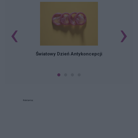
‹
›
Ś
Światowy Dzień Antykoncepcji
Reklama: