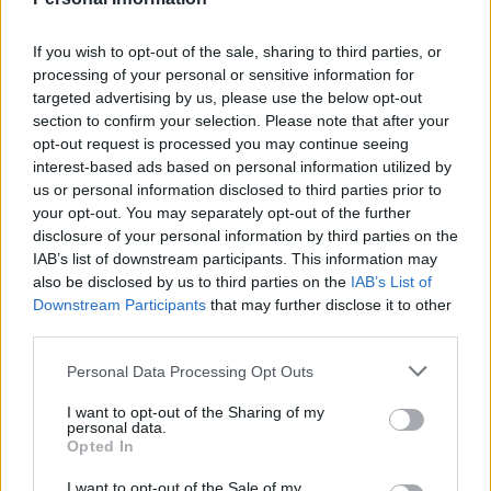
tabletki Qlaira ,jednak przerwałam niestety
uderzenia gorąca i zawroty głowy wróciły .
Forum:
Ginekologia - forum dla rodziny i
If you wish to opt-out of the sale, sharing to third parties, or
Zaczęłam znowu przyjmować tabletki mimo iż
pacjentki
processing of your personal or sensitive information for
jestem 2 tygodnie po okresie ,dziś wezmę 5
targeted advertising by us, please use the below opt-out
tabletkę czy dzień ma znaczenia kiedy przyjęłam
section to confirm your selection. Please note that after your
pierwszą tabletkę ?
opt-out request is processed you may continue seeing
interest-based ads based on personal information utilized by
us or personal information disclosed to third parties prior to
gość
your opt-out. You may separately opt-out of the further
disclosure of your personal information by third parties on the
Witam co to może być ?
IAB’s list of downstream participants. This information may
also be disclosed by us to third parties on the
IAB’s List of
Zaczęło swędzieć i zobaczyłam to
Downstream Participants
that may further disclose it to other
Forum:
Ginekologia - specjalista radzi, dla
third parties.
pacjentki
Personal Data Processing Opt Outs
I want to opt-out of the Sharing of my
personal data.
POWIĄZANE
Opted In
Tematy
miesiączka
antykoncepcja
ginekologia
I want to opt-out of the Sale of my